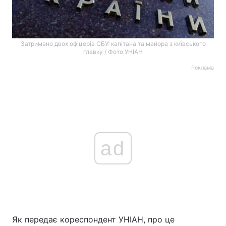
Затримано двох офіцерів СБУ: капітана та майора з київського
главку / Фото УНІАН
Реклама
ad
Як передає кореспондент УНІАН, про це