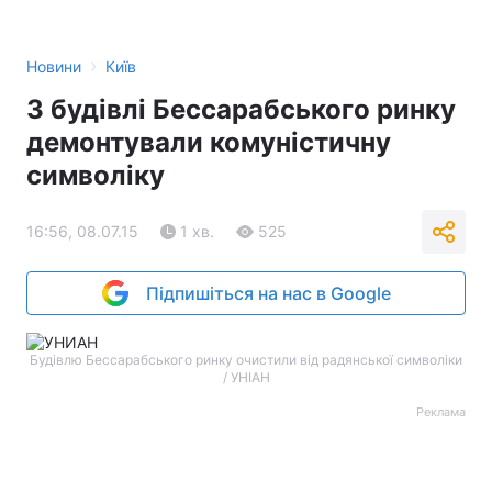
›
Новини
Київ
З будівлі Бессарабського ринку
демонтували комуністичну
символіку
16:56, 08.07.15
1 хв.
525
Підпишіться на нас в Google
Будівлю Бессарабського ринку очистили від радянської символіки
/ УНІАН
Реклама