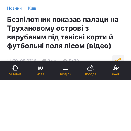
›
Новини
Київ
Безпілотник показав палаци на
Трухановому острові з
вирубаним під тенісні корти й
футбольні поля лісом (відео)
14:29, 08.07.15
2 хв.
5479
RU
МОВА
ГОЛОВНА
РОЗДІЛИ
ПОГОДА
ЛАЙТ
Підпишіться на нас в Google