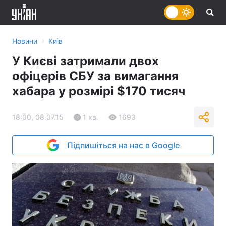
›
Новини
Київ
У Києві затримали двох
офіцерів СБУ за вимагання
хабара у розмірі $170 тисяч
18:00, 08.07.15
1 хв.
1693
Підпишіться на нас в Google