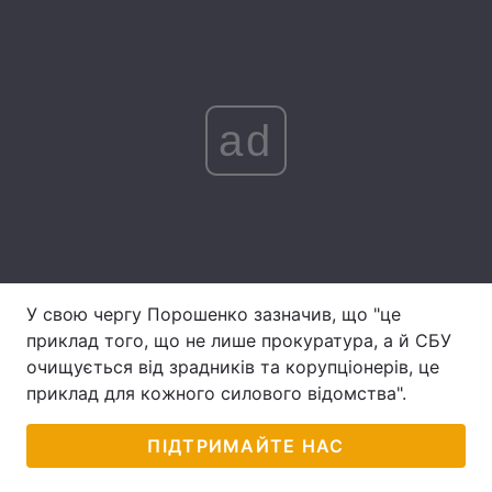
Лонгріди
Відео з Youtube
Статті
ad
Інтерв'ю
Думки
Архів
Вакансії
Контакти
Послуги
У свою чергу Порошенко зазначив, що "це
приклад того, що не лише прокуратура, а й СБУ
очищується від зрадників та корупціонерів, це
приклад для кожного силового відомства".
ПІДТРИМАЙТЕ НАС