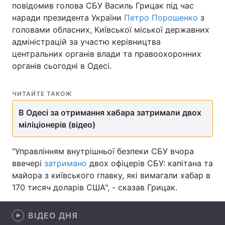
повідомив голова СБУ Василь Грицак під час
наради президента України
Петро Порошенко
з
головами обласних, Київської міської державних
адміністрацій за участю керівництва
Головна
Війна
центральних органів влади та правоохоронних
органів сьогодні в Одесі.
Україна
Політика
Економіка
Світ
ЧИТАЙТЕ ТАКОЖ
Спорт
Наука
В Одесі за отримання хабара затримали двох
міліціонерів (відео)
Техно і зв'язок
Лайт
"Управлінням внутрішньої безпеки СБУ вчора
Зброя
Інциденти
ввечері
затримано
двох офіцерів СБУ: капітана та
майора з київського главку, які вимагали хабар в
Здоров'я
Туризм
170 тисяч доларів США", - сказав Грицак.
Цікавинки
Погода
ВІДЕО ДНЯ
Екологія
Регіони