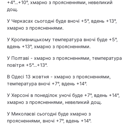
+4°...+10°, хмарно з проясненнями, невеликий
дощ.
У Черкасах сьогодні буде вночі +5°, вдень +13°,
хмарно з проясненнями.
У Кропивницькому температура вночі буде +5°,
вдень +13°, хмарно з проясненнями.
У Полтаві - хмарно з проясненнями, температура
повітря +5°...+13°.
В Одесі 13 жовтня - хмарно з проясненнями,
температура вночі +7°, вдень +14°.
У Херсоні в понеділок уночі буде +7°, вдень +14°,
хмарно з проясненнями, невеликий дощ.
У Миколаєві сьогодні буде хмарно з
проясненнями, вночі +7°, вдень +14°.