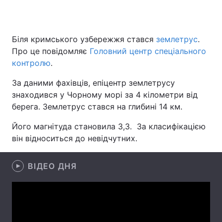
Біля кримського узбережжя стався
землетрус
.
Головна
Війна
Про це повідомляє
Головний центр спеціального
контролю
.
Україна
Політика
За даними фахівців, епіцентр землетрусу
Економіка
Світ
знаходився у Чорному морі за 4 кілометри від
берега. Землетрус стався на глибині 14 км.
Спорт
Наука
Його магнітуда становила 3,3. За класифікацією
Техно і зв'язок
Лайт
він відноситься до невідчутних.
Зброя
Інциденти
ВІДЕО ДНЯ
Здоров'я
Туризм
Цікавинки
Погода
Екологія
Регіони