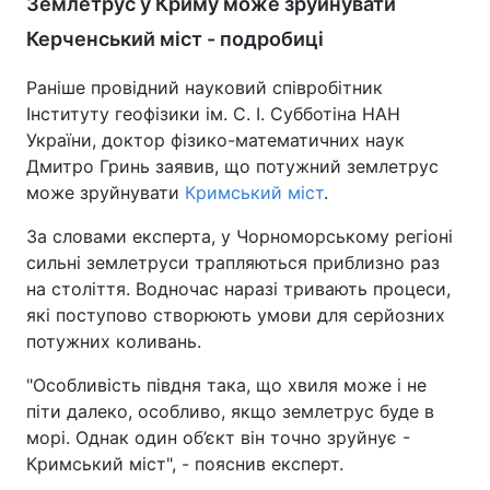
Землетрус у Криму може зруйнувати
Тема оформлення
Керченський міст - подробиці
Раніше провідний науковий співробітник
Інституту геофізики ім. С. І. Субботіна НАН
України, доктор фізико-математичних наук
Дмитро Гринь заявив, що потужний землетрус
може зруйнувати
Кримський міст
.
За словами експерта, у Чорноморському регіоні
сильні землетруси трапляються приблизно раз
на століття. Водночас наразі тривають процеси,
які поступово створюють умови для серйозних
потужних коливань.
"Особливість півдня така, що хвиля може і не
піти далеко, особливо, якщо землетрус буде в
морі. Однак один об’єкт він точно зруйнує -
Кримський міст", - пояснив експерт.