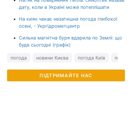
Натяк на повернення тепла: синоптик назвав
дату, коли в Україні може потеплішати
На киян чекає незатишна погода глибокої
осені, - Укргідрометцентр
Сильна магнітна буря вдарила по Землі: що
буде сьогодні (графік)
погода
новини Києва
погода Київ
погода 
ПІДТРИМАЙТЕ НАС