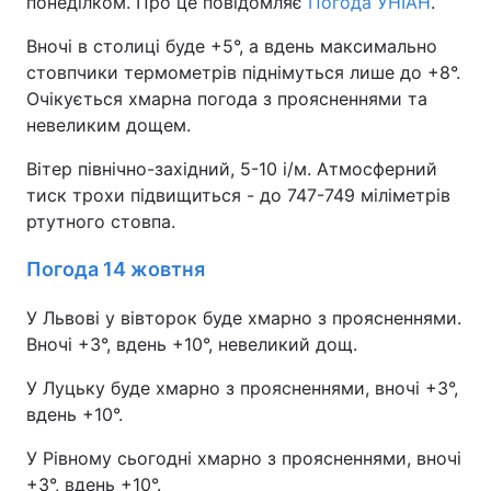
понеділком. Про це повідомляє
Погода УНІАН
.
Вночі в столиці буде +5°, а вдень максимально
стовпчики термометрів піднімуться лише до +8°.
Очікується хмарна погода з проясненнями та
невеликим дощем.
Вітер північно-західний, 5-10 і/м. Атмосферний
тиск трохи підвищиться - до 747-749 міліметрів
ртутного стовпа.
Погода 14 жовтня
У Львові у вівторок буде хмарно з проясненнями.
Вночі +3°, вдень +10°, невеликий дощ.
У Луцьку буде хмарно з проясненнями, вночі +3°,
вдень +10°.
У Рівному сьогодні хмарно з проясненнями, вночі
+3°, вдень +10°.