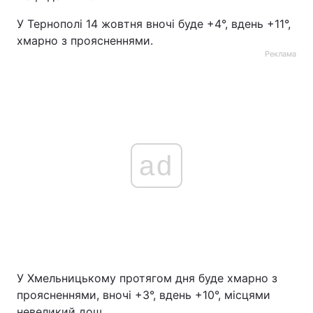
У Тернополі 14 жовтня вночі буде +4°, вдень +11°,
хмарно з проясненнями.
Реклама
ad
У Хмельницькому протягом дня буде хмарно з
проясненнями, вночі +3°, вдень +10°, місцями
невеликий дощ.