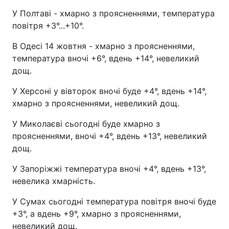
У Полтаві - хмарно з проясненнями, температура
повітря +3°...+10°.
В Одесі 14 жовтня - хмарно з проясненнями,
температура вночі +6°, вдень +14°, невеликий
дощ.
У Херсоні у вівторок вночі буде +4°, вдень +14°,
хмарно з проясненнями, невеликий дощ.
У Миколаєві сьогодні буде хмарно з
проясненнями, вночі +4°, вдень +13°, невеликий
дощ.
У Запоріжжі температура вночі +4°, вдень +13°,
невелика хмарність.
У Сумах сьогодні температура повітря вночі буде
+3°, а вдень +9°, хмарно з проясненнями,
невеликий дощ.