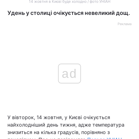
14 жовтня в Києві буде холодно / фото УНІАН
Удень у столиці очікується невеликий дощ.
Реклама
ad
У вівторок, 14 жовтня, у Києві очікується
найхолодніший день тижня, адже температура
знизиться на кілька градусів, порівняно з