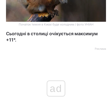
Початок тижня в Києві буде холодним / фото УНІАН
Сьогодні в столиці очікується максимум
+11°.
Реклама
ad