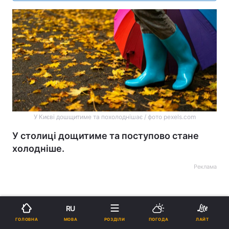
У Києві дошщитиме та похолоднішає / фото pexels.com
У столиці дощитиме та поступово стане
холодніше.
Реклама
RU
МОВА
ГОЛОВНА
РОЗДІЛИ
ПОГОДА
ЛАЙТ