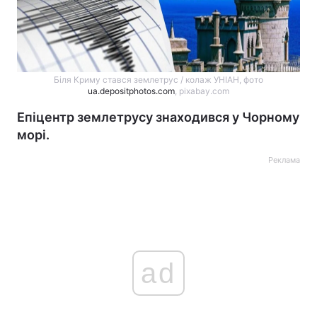
Біля Криму стався землетрус / колаж УНІАН, фото
ua.depositphotos.com
, pixabay.com
Епіцентр землетрусу знаходився у Чорному
морі.
Реклама
ad