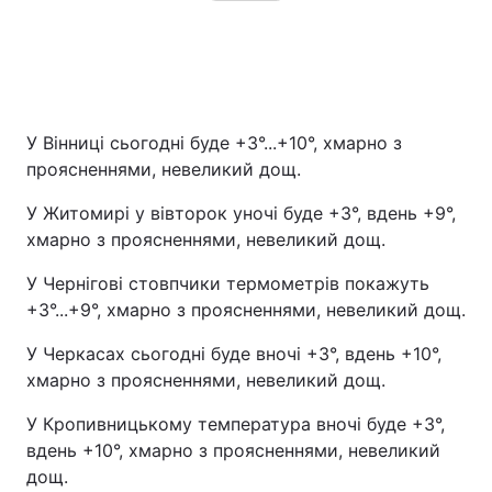
У Вінниці сьогодні буде +3°...+10°, хмарно з
проясненнями, невеликий дощ.
У Житомирі у вівторок уночі буде +3°, вдень +9°,
хмарно з проясненнями, невеликий дощ.
У Чернігові стовпчики термометрів покажуть
+3°...+9°, хмарно з проясненнями, невеликий дощ.
У Черкасах сьогодні буде вночі +3°, вдень +10°,
хмарно з проясненнями, невеликий дощ.
У Кропивницькому температура вночі буде +3°,
вдень +10°, хмарно з проясненнями, невеликий
дощ.