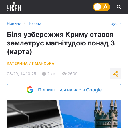
›
Новини
Погода
рус
Біля узбережжя Криму стався
землетрус магнітудою понад 3
(карта)
КАТЕРИНА ЛИМАНСЬКА
08:29, 14.10.25
2 хв.
2609
Підпишіться на нас в Google