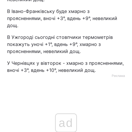
В Івано-Франківську буде хмарно з
проясненнями, вночі +3°, вдень +9°, невеликий
дощ.
В Ужгороді сьогодні стовпчики термометрів
покажуть уночі +1°, вдень +9°, хмарно з
проясненнями, невеликий дощ.
У Чернівцях у вівторок - хмарно з проясненнями,
вночі +3°, вдень +10°, невеликий дощ.
Реклама
ad