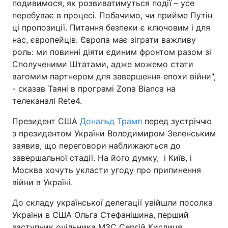
подивимося, як розвиватимуться події – усе
перебуває в процесі. Побачимо, чи прийме Путін
ці пропозиції. Питання безпеки є ключовим і для
нас, європейців. Європа має зіграти важливу
роль: ми повинні діяти єдиним фронтом разом зі
Сполученими Штатами, адже можемо стати
вагомим партнером для завершення епохи війни",
- сказав Таяні в програмі Zona Bianca на
телеканалі Rete4.
Президент США
Дональд Трамп
перед зустріччю
з президентом України Володимиром Зеленським
заявив, що переговори наближаються до
завершальної стадії. На його думку, і Київ, і
Москва хочуть укласти угоду про припинення
війни в Україні.
До складу української делегації увійшли посолка
України в США Ольга Стефанішина, перший
заступник очільника МЗС Сергій Кислиця,