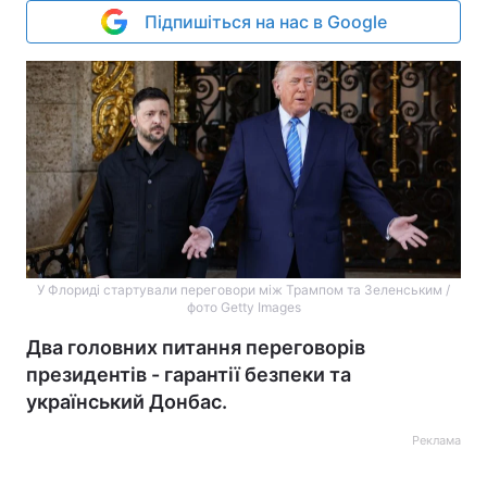
Підпишіться на нас в Google
У Флориді стартували переговори між Трампом та Зеленським /
фото Getty Images
Два головних питання переговорів
президентів - гарантії безпеки та
український Донбас.
Реклама