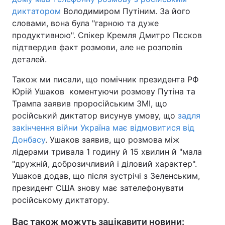
диктатором
Володимиром Путіним. За його
словами, вона була "гарною та дуже
продуктивною". Спікер Кремля Дмитро Пєсков
підтвердив факт розмови, але не розповів
деталей.
Також ми писали, що помічник президента РФ
Юрій Ушаков коментуючи розмову Путіна та
Трампа заявив проросійським ЗМІ, що
російський диктатор висунув умову, що
задля
закінчення війни Україна має відмовитися від
Донбасу
. Ушаков заявив, що розмова між
лідерами тривала 1 годину й 15 хвилин й "мала
"дружній, доброзичливий і діловий характер".
Ушаков додав, що після зустрічі з Зеленським,
президент США знову має зателефонувати
російському диктатору.
Вас також можуть зацікавити новини: