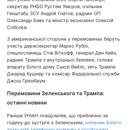
секретар РНБО Рустем Умєров, очільник
Генштабу ЗСУ Андрій Гнатов, радник ОП
Олександр Бевз та міністр економіки Олексій
Соболєв.
З американської сторони у перемовинах беруть
участь держсекретар Марко Рубіо,
спецпосланець Стів Віткофф, генерал Ден Кейн,
радник Трампа з внутрішньої безпеки, голова
апарату Білого дому Сьюзі Вайлс, зять Трампа
Джаред Кушнер та комісар Федеральної служби
Джош Грюнбаум.
Перемовини Зеленського та Трампа:
останні новини
Раніше УНІАН повідомляв, що приблизно за
годину до зустрічі з Зеленським,
очільник Білого
дому мав телефонну розмову з російським