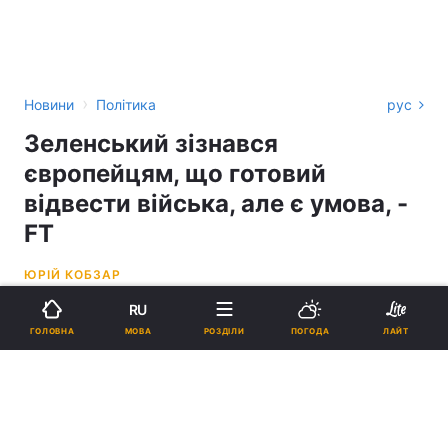
›
Новини
Політика
рус
Зеленський зізнався
європейцям, що готовий
відвести війська, але є умова, -
FT
ЮРІЙ КОБЗАР
RU
17:19, 28.12.25
2 хв.
7733
МОВА
ГОЛОВНА
РОЗДІЛИ
ПОГОДА
ЛАЙТ
Підпишіться на нас в Google