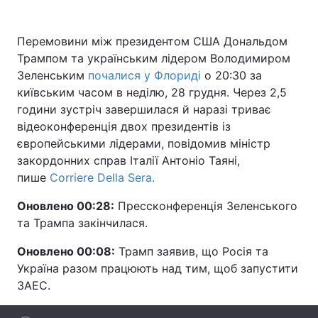
Перемовини між президентом США Дональдом
Трампом та українським лідером Володимиром
Головна
Війна
Зеленським
почалися у Флориді
о 20:30 за
київським часом в неділю, 28 грудня. Через 2,5
Україна
Політика
години зустріч завершилася й наразі триває
Економіка
Світ
відеоконференція двох президентів із
європейськими лідерами, повідомив міністр
Спорт
Наука
закордонних справ Італії Антоніо Таяні,
пише
Corriere Della Sera.
Техно і зв'язок
Лайт
Оновлено 00:28:
Прессконференція Зеленського
Зброя
Інциденти
та Трампа закінчилася.
Здоров'я
Туризм
Оновлено 00:08:
Трамп заявив, що Росія та
Україна разом працюють над тим, щоб запустити
Цікавинки
Погода
ЗАЕС.
Екологія
Регіони