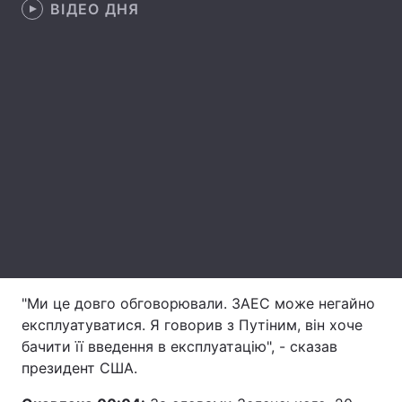
ВІДЕО ДНЯ
Лонгріди
Відео з Youtube
Статті
Інтерв'ю
Думки
Архів
Вакансії
Контакти
Послуги
"Ми це довго обговорювали. ЗАЕС може негайно
експлуатуватися. Я говорив з Путіним, він хоче
бачити її введення в експлуатацію", - сказав
президент США.