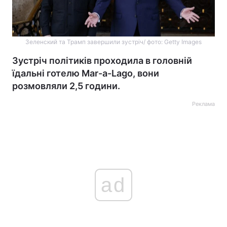
Зеленский та Трамп завершили зустріч/ фото: Getty Images
Зустріч політиків проходила в головній
їдальні готелю Mar-a-Lago, вони
розмовляли 2,5 години.
Реклама
ad