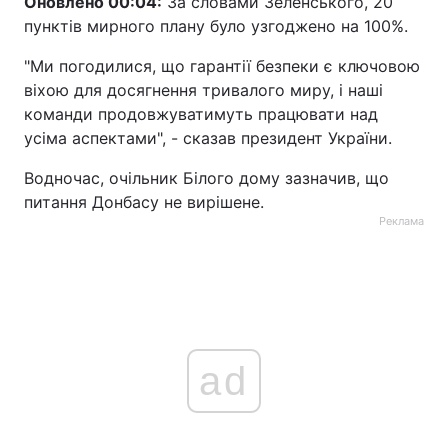
Оновлено 00:04:
За словами Зеленського, 20
пунктів мирного плану було узгоджено на 100%.
Тема оформлення
"Ми погодилися, що гарантії безпеки є ключовою
віхою для досягнення тривалого миру, і наші
команди продовжуватимуть працювати над
усіма аспектами", - сказав президент України.
Водночас, очільник Білого дому зазначив, що
питання Донбасу не вирішене.
Реклама
ad