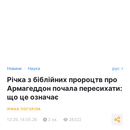
›
Новини
Наука
рус
Річка з біблійних пророцтв про
Армагеддон почала пересихати:
що це означає
ІРИНА ПОГОРІЛА
13:29, 14.05.26
2 хв.
28322