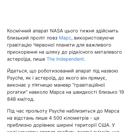
Головна
Війна
Космічний апарат NASA цього тижня здійснить
близький проліт повз
Марс
, використовуючи
Україна
Політика
гравітацію Червоної планети для важливого
Економіка
Світ
прискорення на шляху до рідкісного металевого
астероїда, пише
The Independent
.
Спорт
Наука
Йдеться, що роботизований апарат під назвою
Техно і зв'язок
Лайт
Psyche, як і астероїд, до якого він прямує,
виконає у п’ятницю маневр "гравітаційної
Зброя
Інциденти
рогатки" навколо Марса на швидкості близько 19
848 км/год.
Здоров'я
Туризм
Під час прольоту Psyche наблизиться до Марса
Цікавинки
Погода
на відстань лише 4 500 кілометрів - це
приблизно дорівнює ширині території США. У
Екологія
Регіони