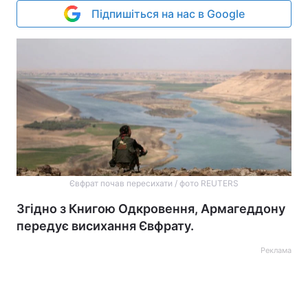
Підпишіться на нас в Google
Євфрат почав пересихати / фото REUTERS
Згідно з Книгою Одкровення, Армагеддону
передує висихання Євфрату.
Реклама