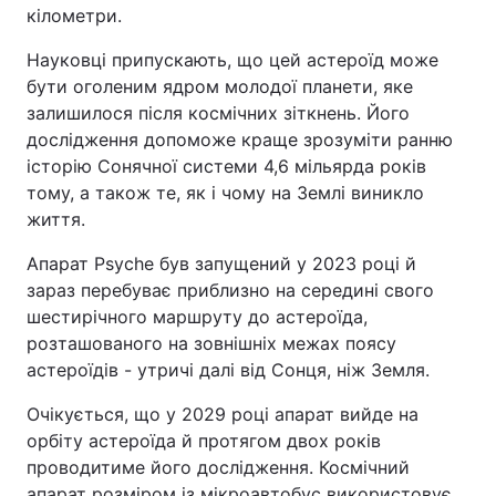
кілометри.
Науковці припускають, що цей астероїд може
бути оголеним ядром молодої планети, яке
залишилося після космічних зіткнень. Його
дослідження допоможе краще зрозуміти ранню
історію Сонячної системи 4,6 мільярда років
тому, а також те, як і чому на Землі виникло
життя.
Апарат Psyche був запущений у 2023 році й
зараз перебуває приблизно на середині свого
шестирічного маршруту до астероїда,
розташованого на зовнішніх межах поясу
астероїдів - утричі далі від Сонця, ніж Земля.
Очікується, що у 2029 році апарат вийде на
орбіту астероїда й протягом двох років
проводитиме його дослідження. Космічний
апарат розміром із мікроавтобус використовує