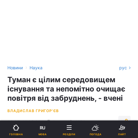
›
Новини
Наука
рус
Туман є цілим середовищем
існування та непомітно очищає
повітря від забруднень, - вчені
ВЛАДИСЛАВ ГРИГОР'ЄВ
03:38, 14.05.26
4 хв.
4676
RU
МОВА
ГОЛОВНА
РОЗДІЛИ
ПОГОДА
ЛАЙТ