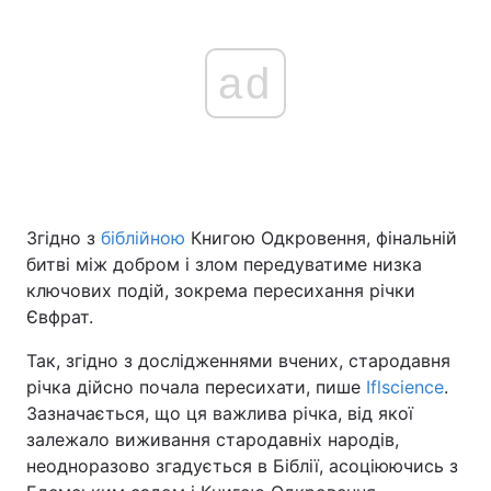
ad
Згідно з
біблійною
Книгою Одкровення, фінальній
битві між добром і злом передуватиме низка
ключових подій, зокрема пересихання річки
Євфрат.
Так, згідно з дослідженнями вчених, стародавня
річка дійсно почала пересихати, пише
Iflscience
.
Зазначається, що ця важлива річка, від якої
залежало виживання стародавніх народів,
неодноразово згадується в Біблії, асоціюючись з