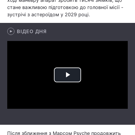
ході маневру апарат зробить тисячі знімків, що
стане важливою підготовкою до головної місії -
Лонгріди
зустрічі з астероїдом у 2029 році.
Відео з Youtube
Статті
ВІДЕО ДНЯ
Інтерв'ю
Думки
Архів
Вакансії
Контакти
Play
Послуги
Video
Після зближення з Марсом Psyche продовжить