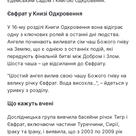
Едемським садом і Книгою Одкровення.
Євфрат у Книзі Одкровення
У 16-му розділі Книги Одкровення вона відіграє
одну з ключових ролей в останні дні людства.
Ангели починають виливати сім чаш Божого гніву
на Землю, що є однією з останніх подій, які
передують фінальній битві між Добром і Злом.
Шоста чаша – це відсилання до Євфрату.
"Шостий ангел вилив свою чашу Божого гніву на
велику річку Євфрат. Вода висохла...", – йдеться у
уривку з розділу.
Що кажуть вчені
Дослідницька група вивчила басейни річок Тигр і
Євфрат, включаючи частини Туреччини, Сирії,
Іраку та Ірану, і виявила, що з 2003 по 2009 рік