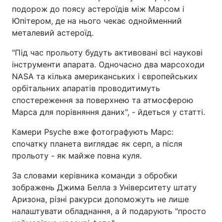
подорож до поясу астероїдів між Марсом і
Тема оформлення
Юпітером, де на нього чекає однойменний
металевий астероїд.
"Під час прольоту будуть активовані всі наукові
інструменти апарата. Одночасно два марсоходи
NASA та кілька американських і європейських
орбітальних апаратів проводитимуть
спостереження за поверхнею та атмосферою
Марса для порівняння даних", - йдеться у статті.
Камери Psyche вже фотографують Марс:
спочатку планета виглядає як серп, а після
прольоту - як майже повна куля.
За словами керівника команди з обробки
зображень Джима Белла з Університету штату
Аризона, різні ракурси допоможуть не лише
налаштувати обладнання, а й подарують "просто