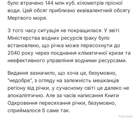
було втрачено 144 млн куб. кілометрів прісної
води. Цей обсяг приблизно еквівалентний обсягу
Мертвого моря.
З того часу ситуація не покращилася. У звіті
Міністерства водних ресурсів Іраку було
встановлено, що річка може пересохнути до
2040 року через поєднання кліматичної кризи та
неефективного управління водними ресурсами.
Видання зазначило, що хоча це, безумовно,
"недобре", з огляду на залежність мешканців
регіону від річки, у сучасному світі це далеко не
апокаліптично. Але за часів написання Книги
Одкровення пересихання річки, безумовно,
сприймалося б саме так.
Реклама