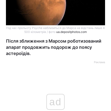
Під час прольоту Psyche наблизиться до Марса на відстань лише 4
500 кілометрів / фото
ua.depositphotos.com
Після зближення з Марсом роботизований
апарат продовжить подорож до поясу
астероїдів.
Реклама
ad