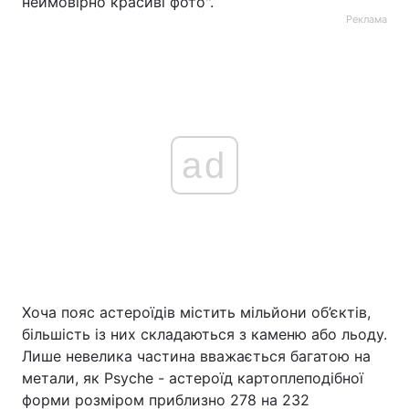
неймовірно красиві фото".
Реклама
ad
Хоча пояс астероїдів містить мільйони об’єктів,
більшість із них складаються з каменю або льоду.
Лише невелика частина вважається багатою на
метали, як Psyche - астероїд картоплеподібної
форми розміром приблизно 278 на 232