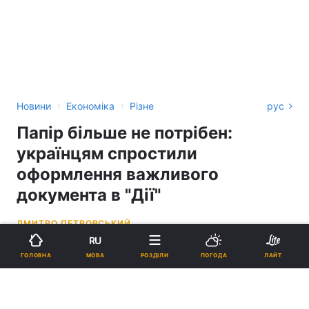
›
›
Новини
Економіка
Різне
рус
Папір більше не потрібен:
українцям спростили
оформлення важливого
документа в "Дії"
ДМИТРО ПЕТРОВСЬКИЙ
RU
17:52, 14.05.26
2 хв.
2363
МОВА
ГОЛОВНА
РОЗДІЛИ
ПОГОДА
ЛАЙТ
Підпишіться на нас в Google