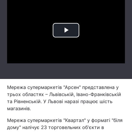
Лонгріди
Відео з Youtube
Статті
Play
Інтерв'ю
Думки
Video
Архів
Вакансії
Контакти
Послуги
Мережа супермаркетів "Арсен" представлена у
трьох областях – Львівській, Івано-Франківській
та Рівненській. У Львові наразі працює шість
магазинів.
Мережа супермаркетів "Квартал" у форматі "біля
дому" налічує 23 торговельних об'єкти в