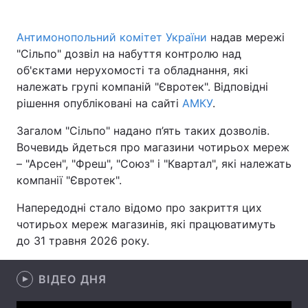
Антимонопольний комітет України
надав мережі
"Сільпо" дозвіл на набуття контролю над
Головна
Війна
об'єктами нерухомості та обладнання, які
належать групі компаній "Євротек". Відповідні
Україна
Політика
рішення опубліковані на сайті
АМКУ
.
Економіка
Світ
Загалом "Сільпо" надано п’ять таких дозволів.
Вочевидь йдеться про магазини чотирьох мереж
Спорт
Наука
– "Арсен", "Фреш", "Союз" і "Квартал", які належать
компанії "Євротек".
Техно і зв'язок
Лайт
Напередодні стало відомо про закриття цих
Зброя
Інциденти
чотирьох мереж магазинів, які працюватимуть
до 31 травня 2026 року.
Здоров'я
Туризм
Цікавинки
Погода
ВІДЕО ДНЯ
Екологія
Регіони