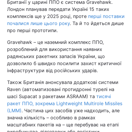
Британії у царині ППО є система Gravehawk.
Лондон планував передати Україні 15 таких
Тема оформлення
комплексів ще у 2025 році, проте
перші поставки
почалися лише цього року
. Та й то йдеться дише
про перші прототипи.
Gravehawk – це наземний комплекс ППО,
розроблений для використання наявних
радянських ракетних запасів України, що
дозволило б швидко посилити захист критичної
інфраструктури від російських ударів.
Також Британія анонсувала додаткові системи
Raven (автоматизовані протидронні турелі на
шасі Supacat з ракетами ASRAAM) та
тисячі
ракет ППО, зокрема Lightweight Multirole Missiles
(LMM)
. Частина цих засобів уже надходить, але
значна кількість – особливо в рамках
масштабних пакетів на – ще перебуває на етапі
виробництва, підготовки або логістики.