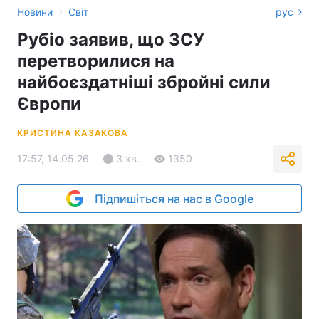
›
Новини
Світ
рус
Рубіо заявив, що ЗСУ
перетворилися на
найбоєздатніші збройні сили
Європи
КРИСТИНА КАЗАКОВА
17:57, 14.05.26
3 хв.
1350
Підпишіться на нас в Google