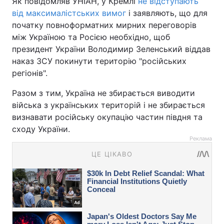
Як повідомляв УНІАН, у Кремлі
не відступають
від максималістських вимог
і заявляють, що для
початку повноформатних мирних переговорів
між Україною та Росією необхідно, щоб
президент України Володимир Зеленський віддав
наказ ЗСУ покинути територію "російських
регіонів".
Разом з тим, Україна не збирається виводити
війська з українських територій і не збирається
визнавати російську окупацію частин півдня та
сходу України.
Реклама