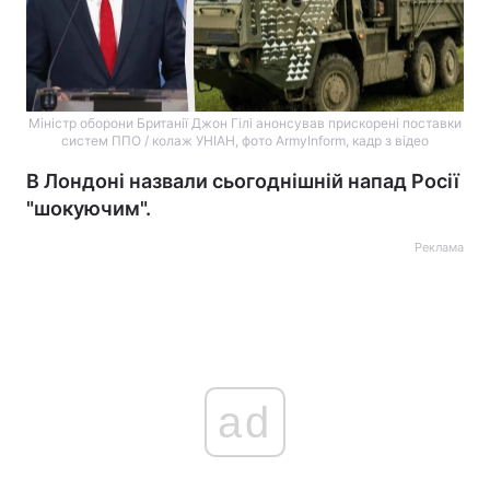
Міністр оборони Британії Джон Гілі анонсував прискорені поставки
систем ППО / колаж УНІАН, фото ArmyInform, кадр з відео
В Лондоні назвали сьогоднішній напад Росії
"шокуючим".
Реклама
ad