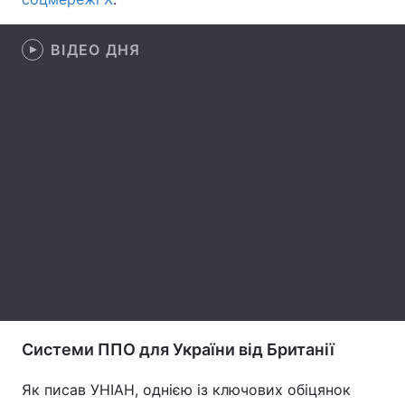
Лонгріди
ВІДЕО ДНЯ
Відео з Youtube
Статті
Інтерв'ю
Думки
Архів
Вакансії
Контакти
Послуги
Системи ППО для України від Британії
Як писав УНІАН, однією із ключових обіцянок