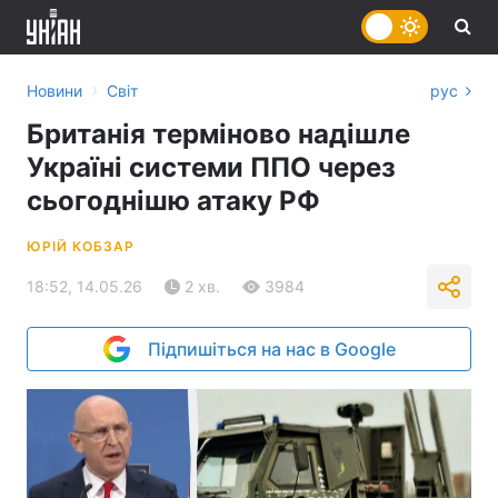
›
Новини
Світ
рус
Британія терміново надішле
Україні системи ППО через
сьогоднішю атаку РФ
ЮРІЙ КОБЗАР
18:52, 14.05.26
2 хв.
3984
Підпишіться на нас в Google