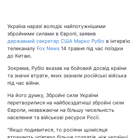
Україна наразі володіє найпотужнішими
збройними силами в Європі, заявив
державний секретар США Марко Рубіо
в інтерв’ю
телеканалу
Fox News
14 травня під час поїздки
до Китаю.
Зокрема, Рубіо вказав на бойовий досвід країни
та значні втрати, яких зазнали російські війська
під час війни.
На його думку, Збройні сили України
перетворилися на найбоєздатніші збройні сили
Європи, незважаючи на більшу чисельність
населення та військові ресурси Росії.
"Якщо подивитися, то росіяни щомісяця
втрачають уп’ятеро більше солдатів, ніж українці,