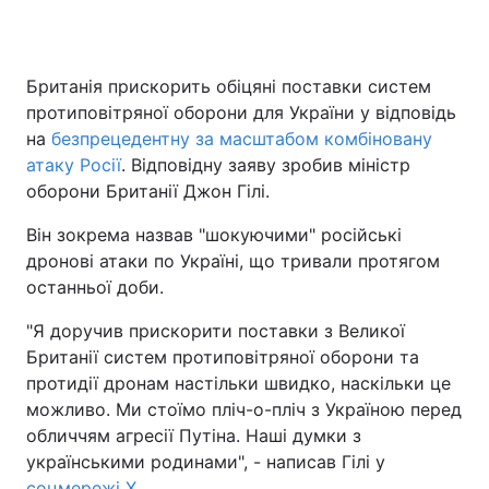
Британія прискорить обіцяні поставки систем
Головна
Війна
протиповітряної оборони для України у відповідь
на
безпрецедентну за масштабом комбіновану
Україна
Політика
атаку Росії
. Відповідну заяву зробив міністр
оборони Британії Джон Гілі.
Економіка
Світ
Він зокрема назвав "шокуючими" російські
Спорт
Наука
дронові атаки по Україні, що тривали протягом
останньої доби.
Техно і зв'язок
Лайт
"Я доручив прискорити поставки з Великої
Зброя
Інциденти
Британії систем протиповітряної оборони та
протидії дронам настільки швидко, наскільки це
Здоров'я
Туризм
можливо. Ми стоїмо пліч-о-пліч з Україною перед
Цікавинки
Погода
обличчям агресії Путіна. Наші думки з
українськими родинами", - написав Гілі у
Екологія
Регіони
соцмережі Х
.