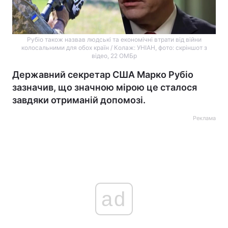
Рубіо також назвав людські та економічні втрати від війни
колосальними для обох країн / Колаж: УНІАН, фото: скріншот з
відео, 22 ОМБр
Державний секретар США Марко Рубіо
зазначив, що значною мірою це сталося
завдяки отриманій допомозі.
Реклама
ad