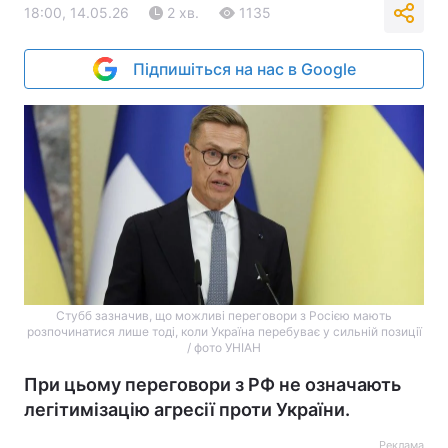
18:00, 14.05.26
2 хв.
1135
Підпишіться на нас в Google
Стубб зазначив, що можливі переговори з Росією мають
розпочинатися лише тоді, коли Україна перебуває у сильній позиції
/ фото УНІАН
При цьому переговори з РФ не означають
легітимізацію агресії проти України.
Реклама