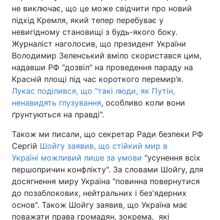
не виключає, що це може свідчити про новий
підхід Кремля, який тепер перебуває у
невигідному становищі з будь-якого боку.
Журналіст наголосив, що президент України
Володимир Зеленський вміло скористався цим,
надавши РФ "дозвіл" на проведення параду на
Красній площі під час короткого перемир’я.
Лукас поділився, що "такі люди, як Путін,
ненавидять глузування
, особливо коли вони
ґрунтуються на правді".
Також ми писали, що секретар Ради безпеки РФ
Сергій
Шойгу заявив, що стійкий мир в
Україні можливий лише за умови
"усунення всіх
першопричин конфлікту". За словами Шойгу, для
досягнення миру Україна "повинна повернутися
до позаблокових, нейтральних і без'ядерних
основ". Також Шойгу заявив, що Україна має
поважати права громадян, зокрема, які