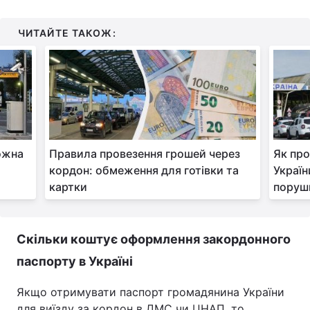
ЧИТАЙТЕ ТАКОЖ:
ожна
Правила провезення грошей через
Як про
кордон: обмеження для готівки та
Україн
картки
поруш
Скільки коштує оформлення закордонного
паспорту в Україні
Якщо отримувати паспорт громадянина України
для виїзду за кордон в ДМС чи ЦНАП, то