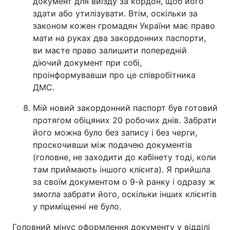
документ для виїзду за кордон, щоб його
здати або утилізувати. Втім, оскільки за
законом кожен громадян України має право
мати на руках два закордонних паспорти,
ви маєте право залишити попередній
діючий документ при собі,
проінформувавши про це співробітника
ДМС.
Мій новий закордонний паспорт був готовий
протягом обіцяних 20 робочих днів. Забрати
його можна було без запису і без черги,
проскочивши між подачею документів
(головне, не заходити до кабінету тоді, коли
там приймають іншого клієнта). Я прийшла
за своїм документом о 9-й ранку і одразу ж
змогла забрати його, оскільки інших клієнтів
у приміщенні не було.
Головний мінус оформлення документу у відділі