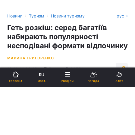
›
›
Новини
Туризм
Новини туризму
рус
Геть розкіш: серед багатіїв
набирають популярності
несподівані формати відпочинку
МАРИНА ГРИГОРЕНКО
18:11, 12.05.25
5 хв.
24572
RU
МОВА
ГОЛОВНА
РОЗДІЛИ
ПОГОДА
ЛАЙТ
Підпишіться на нас в Google