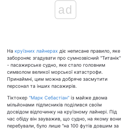
ad
На
круїзних лайнерах
діє неписане правило, яке
забороняє згадувати про сумнозвісний "Титанік"
- пасажирське судно, яке стало головним
символом великої морської катастрофи.
Принаймні, цим можна добряче засмутити
персонал та інших пасажирів.
Тіктокер
"Марк Себастіан"
із майже двома
мільйонами підписників поділився своїм
досвідом відпочинку на круїзному лайнері. Під
час обіду він зауважив, що судно, на якому вони
перебували, було лише "на 100 футів довшим за