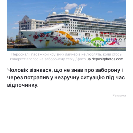
Персонал і пасажири круїзних лайнерів не люблять, коли хтось
говоритт вголос на заборонену тему / фото
ua.depositphotos.com
Чоловік зізнався, що не знав про заборону і
через потрапив у незручну ситуацію під час
відпочинку.
Реклама