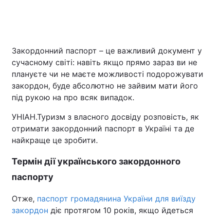
Головна
Війна
Закордонний паспорт – це важливий документ у
сучасному світі: навіть якщо прямо зараз ви не
Україна
Політика
плануєте чи не маєте можливості подорожувати
Економіка
Світ
закордон, буде абсолютно не зайвим мати його
під рукою на про всяк випадок.
Спорт
Наука
УНІАН.Туризм з власного досвіду розповість, як
Техно і зв'язок
Лайт
отримати закордонний паспорт в Україні та де
найкраще це зробити.
Зброя
Інциденти
Термін дії українського закордонного
Здоров'я
Туризм
паспорту
Цікавинки
Погода
Отже,
паспорт громадянина України для виїзду
закордон
діє протягом 10 років, якщо йдеться
Екологія
Регіони