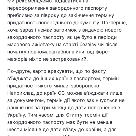
Ми рекомендуємо подаватися на
переоформлення закордонного паспорту
Тема оформлення
приблизно за півроку до закінчення терміну
придатності попереднього документу. По-перше,
хоча зараз і немає затримок з видачою нового
закордонного паспорту, як це було в періоди
масового ажіотажу на старті безвізу чи після
початку повномасштабної війни, від форс-
мажорів ніхто не застрахований.
По-друге, варто врахувати, що по факту
в'їжджати до інших країн з паспортом, термін
придатності якого минає, заборонено.
Наприклад, до країн ЄС можна в'їжджати лише
за документом, термін дії якого закінчується не
раніше ніж за три місяці до дати повернення в
Україну. Тим часом, для Єгипту термін дії
закордонного паспорту має бути не менше
шести місяців до дати в'їзду до країни, а для