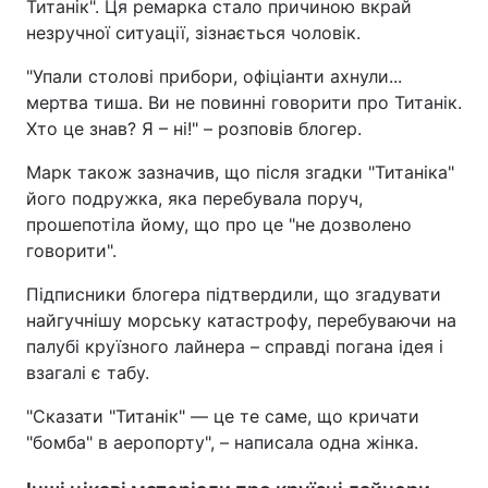
Титанік". Ця ремарка стало причиною вкрай
незручної ситуації, зізнається чоловік.
"Упали столові прибори, офіціанти ахнули...
мертва тиша. Ви не повинні говорити про Титанік.
Хто це знав? Я – ні!" – розповів блогер.
Марк також зазначив, що після згадки "Титаніка"
його подружка, яка перебувала поруч,
прошепотіла йому, що про це "не дозволено
говорити".
Підписники блогера підтвердили, що згадувати
найгучнішу морську катастрофу, перебуваючи на
палубі круїзного лайнера – справді погана ідея і
взагалі є табу.
"Сказати "Титанік" — це те саме, що кричати
"бомба" в аеропорту", – написала одна жінка.