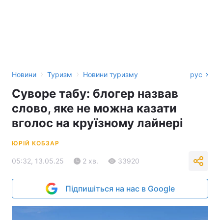
›
›
Новини
Туризм
Новини туризму
рус
Суворе табу: блогер назвав
слово, яке не можна казати
вголос на круїзному лайнері
ЮРІЙ КОБЗАР
05:32, 13.05.25
2 хв.
33920
Підпишіться на нас в Google