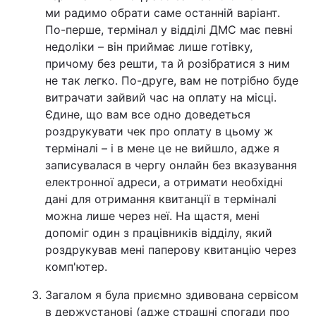
ми радимо обрати саме останній варіант.
По-перше, термінал у відділі ДМС має певні
недоліки – він приймає лише готівку,
причому без решти, та й розібратися з ним
не так легко. По-друге, вам не потрібно буде
витрачати зайвий час на оплату на місці.
Єдине, що вам все одно доведеться
роздрукувати чек про оплату в цьому ж
терміналі – і в мене це не вийшло, адже я
записувалася в чергу онлайн без вказування
електронної адреси, а отримати необхідні
дані для отримання квитанції в терміналі
можна лише через неї. На щастя, мені
допоміг один з працівників відділу, який
роздрукував мені паперову квитанцію через
комп'ютер.
Загалом я була приємно здивована сервісом
в держустанові (адже страшні спогади про