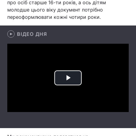
про осіб старше 16-ти років, а ось дітям
молодше цього віку документ потрібно
Лонгріди
переоформлювати кожні чотири роки.
Відео з Youtube
Статті
ВІДЕО ДНЯ
Інтерв'ю
Думки
Архів
Вакансії
Контакти
Послуги
Play
Video