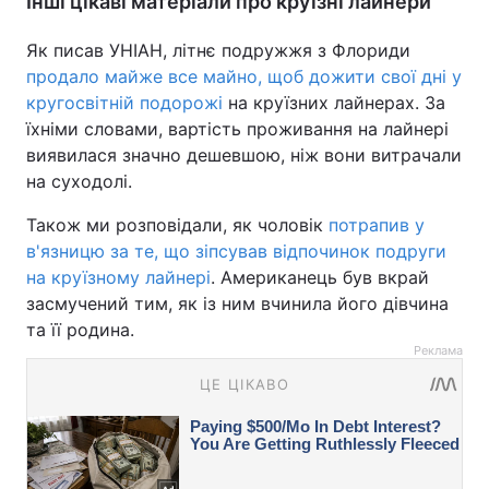
Інші цікаві матеріали про круїзні лайнери
Як писав УНІАН, літнє подружжя з Флориди
продало майже все майно, щоб дожити свої дні у
кругосвітній подорожі
на круїзних лайнерах. За
їхніми словами, вартість проживання на лайнері
виявилася значно дешевшою, ніж вони витрачали
на суходолі.
Також ми розповідали, як чоловік
потрапив у
в'язницю за те, що зіпсував відпочинок подруги
на круїзному лайнері
. Американець був вкрай
засмучений тим, як із ним вчинила його дівчина
та її родина.
Реклама