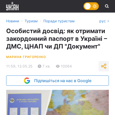
›
›
Новини
Туризм
Поради туристам
рус
Особистий досвід: як отримати
закордонний паспорт в Україні –
ДМС, ЦНАП чи ДП "Документ"
МАРИНА ГРИГОРЕНКО
11:59, 13.05.25
7 хв.
10064
Підпишіться на нас в Google