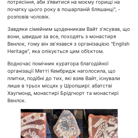
потрясіння, аби з’явитися на моєму горищі на
початку цього року в пошарпаній бляшанці", -
розповів чоловік.
Завдяки сімейним щоденникам Вайт зʼясував, що
вони, швидше за все, походять з монастиря
Венлок, тому він звʼязався з організацією "English
Heritage", яка опікується цим об’єктом.
Водночас помічник куратора благодійної
організації Метті Кембридж наголосила, що
плитки, подібні до тих, які взяв Вайт, існували
лише в трьох місцях у Шропширі: абатстві
Хаугмонд, монастирі Брідгнорт та монастирі
Венлок.