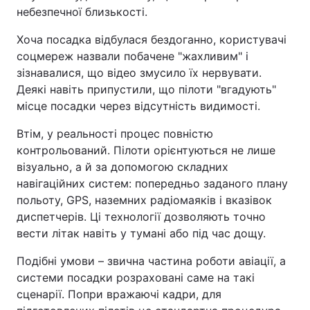
небезпечної близькості.
Лонгріди
Хоча посадка відбулася бездоганно, користувачі
соцмереж назвали побачене "жахливим" і
Відео з Youtube
Статті
зізнавалися, що відео змусило їх нервувати.
Деякі навіть припустили, що пілоти "вгадують"
Інтерв'ю
Думки
місце посадки через відсутність видимості.
Архів
Вакансії
Втім, у реальності процес повністю
контрольований. Пілоти орієнтуються не лише
Контакти
візуально, а й за допомогою складних
навігаційних систем: попередньо заданого плану
Послуги
польоту, GPS, наземних радіомаяків і вказівок
диспетчерів. Ці технології дозволяють точно
вести літак навіть у тумані або під час дощу.
Подібні умови – звична частина роботи авіації, а
системи посадки розраховані саме на такі
сценарії. Попри вражаючі кадри, для