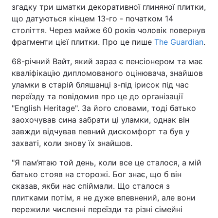
згадку три шматки декоративної глиняної плитки,
що датуються кінцем 13-го - початком 14
століття. Через майже 60 років чоловік повернув
фрагменти цієї плитки. Про це пише
The Guardian
.
68-річний Вайт, який зараз є пенсіонером та має
кваліфікацію дипломованого оцінювача, знайшов
уламки в старій бляшанці з-під ірисок під час
переїзду та повідомив про це до організації
"English Heritage". За його словами, тоді батько
заохочував сина забрати ці уламки, однак він
завжди відчував певний дискомфорт та був у
захваті, коли знову їх знайшов.
"Я пам’ятаю той день, коли все це сталося, а мій
батько стояв на сторожі. Бог знає, що б він
сказав, якби нас спіймали. Що сталося з
плитками потім, я не дуже впевнений, але вони
пережили численні переїзди та різні сімейні