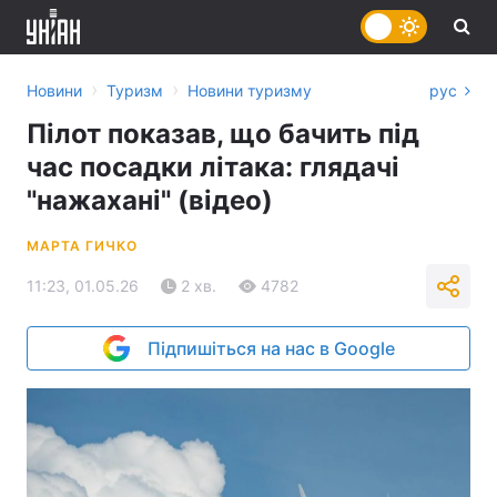
›
›
Новини
Туризм
Новини туризму
рус
Пілот показав, що бачить під
час посадки літака: глядачі
"нажахані" (відео)
МАРТА ГИЧКО
11:23, 01.05.26
2 хв.
4782
Підпишіться на нас в Google