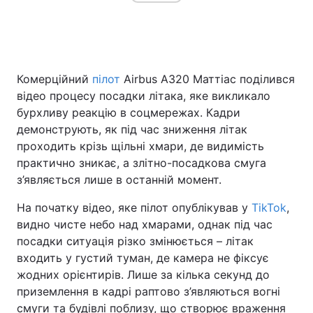
Головна
Війна
Комерційний
пілот
Airbus A320 Маттіас поділився
Україна
Політика
відео процесу посадки літака, яке викликало
бурхливу реакцію в соцмережах. Кадри
Економіка
Світ
демонструють, як під час зниження літак
проходить крізь щільні хмари, де видимість
Спорт
Наука
практично зникає, а злітно-посадкова смуга
з’являється лише в останній момент.
Техно і зв'язок
Лайт
На початку відео, яке пілот опублікував у
TikTok
,
Зброя
Інциденти
видно чисте небо над хмарами, однак під час
посадки ситуація різко змінюється – літак
Здоров'я
Туризм
входить у густий туман, де камера не фіксує
жодних орієнтирів. Лише за кілька секунд до
Цікавинки
Погода
приземлення в кадрі раптово з’являються вогні
Екологія
Регіони
смуги та будівлі поблизу, що створює враження