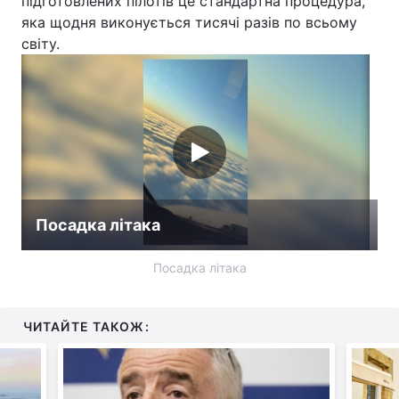
підготовлених пілотів це стандартна процедура,
яка щодня виконується тисячі разів по всьому
Тема оформлення
світу.
Посадка літака
Посадка літака
ЧИТАЙТЕ ТАКОЖ: