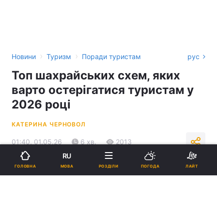
›
›
Новини
Туризм
Поради туристам
рус
Топ шахрайських схем, яких
варто остерігатися туристам у
2026 році
КАТЕРИНА ЧЕРНОВОЛ
01:40, 01.05.26
6 хв.
2013
RU
МОВА
ГОЛОВНА
РОЗДІЛИ
ПОГОДА
ЛАЙТ
Підпишіться на нас в Google