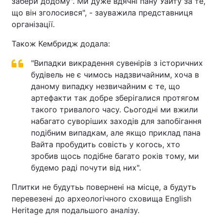
забери додому". Ми дуже вдячні пану Уайту за те,
що він зголосився", - зауважила представниця
організації.
Також Кембридж додала:
"Випадки викрадення сувенірів з історичних
будівель не є чимось надзвичайним, хоча в
даному випадку незвичайним є те, що
артефакти так добре зберігалися протягом
такого тривалого часу. Сьогодні ми вжили
набагато суворіших заходів для запобігання
подібним випадкам, але якщо приклад пана
Вайта пробудить совість у когось, хто
зробив щось подібне багато років тому, ми
будемо раді почути від них".
Плитки не будутьь повернені на місце, а будуть
перевезені до археологічного сховища English
Heritage для подальшого аналізу.