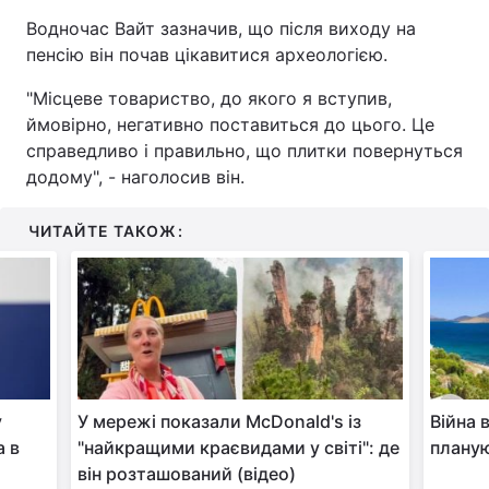
Водночас Вайт зазначив, що після виходу на
пенсію він почав цікавитися археологією.
"Місцеве товариство, до якого я вступив,
ймовірно, негативно поставиться до цього. Це
справедливо і правильно, що плитки повернуться
додому", - наголосив він.
ЧИТАЙТЕ ТАКОЖ:
у
У мережі показали McDonald's із
Війна в
а в
"найкращими краєвидами у світі": де
планую
він розташований (відео)