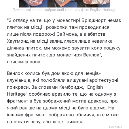
Плитки, які колись забрав собі хлопчик / фото English Heritage
"З огляду на те, що у монастирі Бріджнорт немає
плиток на місці і розкопки там проводилися
лише після подорожі Саймона, а в абатстві
Хаугмонд на місці залишилася лише невелика
ділянка плиток, ми можемо звузити коло пошуку
знайдених плиток до монастиря Венлок", -
пояснила вона.
Венлок колись був домівкою для ченців-
клуніанців, які полюбляли вишукані архітектурні
прикраси. За словами Кембридж, "English
Heritage" особливо вразило те, що на одному з
фрагментів був зображений мотив дракона, про
який раніше на цьому місці не було відомо. На
іншому фрагменті зображено обличчя, яке може
належати леву, або ж це гримаса.
Реклама