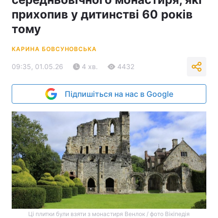
прихопив у дитинстві 60 років
тому
КАРИНА БОВСУНОВСЬКА
09:35, 01.05.26
4 хв.
4432
Підпишіться на нас в Google
Ці плитки були взяти з монастиря Венлок / фото Вікіпедія