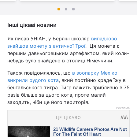
Інші цікаві новини
Як писав УНІАН, у Берліні школяр
випадково
знайшов монету з античної Трої
. Ця монета є
першим давньогрецьким артефактом, який коли-
небудь було знайдено в столиці Німеччини.
Також повідомлялось, що
в зоопарку Мехіко
викрили рудого кота
, який постійно краде їжу в
бенгальського тигра. Тигр важить приблизно в 75
разів більше за цього кота, проте малий
заходить, ніби це його територія.
Реклама