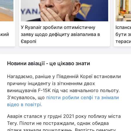
У Ryanair зробили оптимістичну
Іспанс
ький
заяву щодо дефіциту авіапалива в
бути з
Європі
тераси
Новини авіації - це цікаво знати
Нагадаємо, раніше у Південній Кореї встановили
причину інциденту із зіткненням двох
винищувачів F-15K під час навчального польоту.
Зʼясувалось, що
пілоти робили селфі та знімали
відео в повітрі.
Аварія сталася у грудні 2021 року поблизу міста
Тегу. Пілоти не постраждали, однак обидва
літаки зазнали пошкоджень. Вартість ремонту