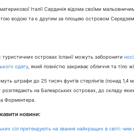
 материкової Італії Сардинія відома своїми мальовничи
стою водою та є другим за площею островом Середзе
х туристичних островах Іспанії можуть заборонити
нос
ького одягу
, який повністю закриває обличчя та тіло жі
ть штрафи до 25 тисяч фунтів стерлінгів (понад 1,4 мл
 розглядають на Балеарських островах, до складу яки
та Форментера.
кавити новини:
ьких сіл претендують на звання найкращих в світі: чим