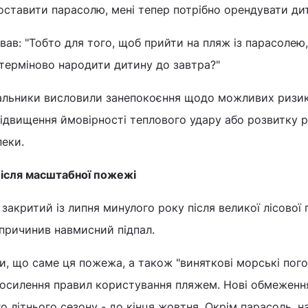
ставити парасолю, мені тепер потрібно орендувати ди
ав: "Тобто для того, щоб прийти на пляж із парасолею
 терміново народити дитину до завтра?"
ивальники висловили занепокоєння щодо можливих ризик
підвищення ймовірності теплового удару або розвитку 
пеки.
ісля масштабної пожежі
закритий із липня минулого року після великої лісової 
спричинив навмисний підпал.
ли, що саме ця пожежа, а також "виняткові морські пого
осилення правил користування пляжем. Нові обмеженн
о літнього сезону - до кінця жовтня. Окрім парасоль, н