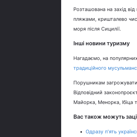
Розташована на захід від
пляжами, кришталево чи
моря після Сицилії.
Інші новини туризму
Нагадаємо, на популярни
традиційного мусульманс
Порушникам загрожуватиму
Відповідний законопроєкт
Майорка, Менорка, Ібіца 
Вас також можуть заці
Одразу п'ять українс