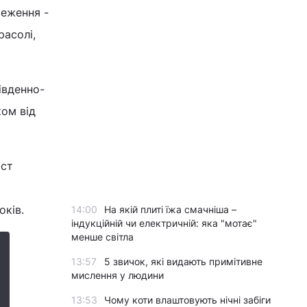
еження -
расолі,
івденно-
ом від
ист
оків.
14:00
На якій плиті їжа смачніша –
індукційній чи електричній: яка "мотає"
менше світла
13:57
5 звичок, які видають примітивне
мислення у людини
13:53
Чому коти влаштовують нічні забіги