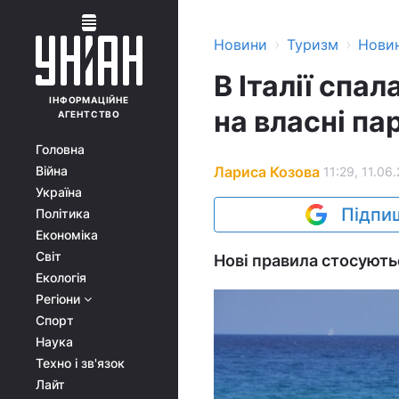
›
›
Новини
Туризм
Нови
В Італії спа
ІНФОРМАЦІЙНЕ
на власні п
АГЕНТСТВО
Головна
Лариса Козова
Війна
11:29, 11.06
Україна
Підпиш
Політика
Економіка
Світ
Нові правила стосують
Екологія
Регіони
Спорт
Наука
Техно і зв'язок
Лайт