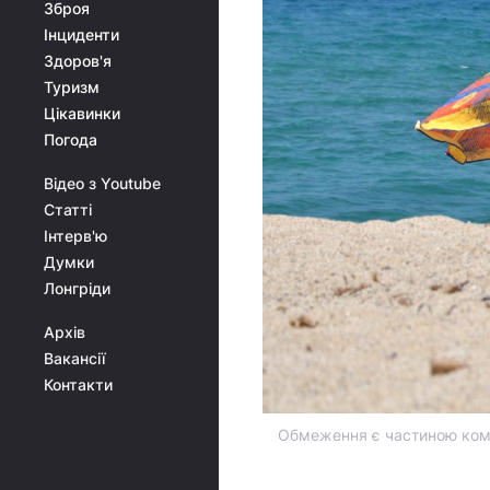
Зброя
Інциденти
Здоров'я
Туризм
Цікавинки
Погода
Відео з Youtube
Статті
Інтерв'ю
Думки
Лонгріди
Архів
Вакансії
Контакти
Обмеження є частиною комп