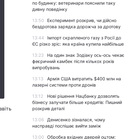
по будинку: ветеринари пояснили таку
дивну поведінку
13:50
Експеримент розкрив, чи дійсно
бездротова зарядка дорожча за дротову
13:44
Імпорт скрапленого газу з Росії до
ЄС різко зріс: яка країна купила найбільше
13:23
На один знак Зодіаку ось-ось чекає
феєричний камбек після кількох років
випробувань
13:13
Армія США витратить $400 млн на
лазерні системи проти дронів
13:12
Нові рішення Нацбанку дозволять
бізнесу залучати більше кредитів: Пишний
авіть
розкрив деталі
13:06
Денисенко зізналася, чому
насправді поспішає вийти заміж
13:00
Обробка вхідних дверей оцтом: