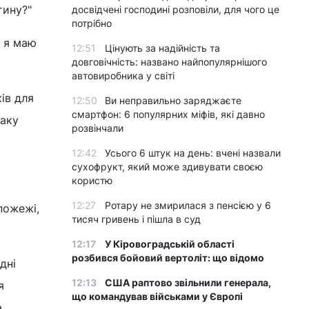
тину?"
досвідчені господині розповіли, для чого це
потрібно
, я маю
12:51
Цінують за надійність та
довговічність: названо найпопулярнішого
автовиробника у світі
ів для
12:50
Ви неправильно заряджаєте
смартфон: 6 популярних міфів, які давно
раку
розвінчали
12:42
Усього 6 штук на день: вчені назвали
сухофрукт, який може здивувати своєю
користю
12:27
Ротару не змирилася з пенсією у 6
пожежі,
тисяч гривень і пішла в суд
12:17
У Кіровоградській області
розбився бойовий вертоліт: що відомо
дні
12:13
США раптово звільнили генерала,
я
що командував військами у Європі
а