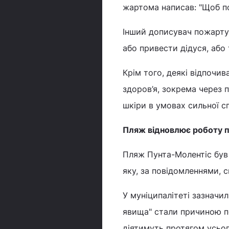
жартома написав: "Щоб по
Інший дописувач пожартув
або привести дідуся, або
Крім того, деякі відпоч
здоров’я, зокрема через 
шкіри в умовах сильної с
Пляж відновлює роботу п
Пляж Пунта-Молентіс був 
яку, за повідомленнями, 
У муніципалітеті зазначи
явища" стали причиною п
діятимуть протягом усьог