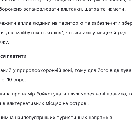
аборонено встановлювати альтанки, шатра та намети.
межити вплив людини на територію та забезпечити збе
я для майбутніх поколінь", - пояснили у місцевій раді
яжу.
ься платити
ний у природоохоронній зоні, тому для його відвідува
рі 10 євро.
вила про намір бойкотувати пляж через нові правила, т
и в альтернативних місцях на острові.
ним із найпопулярніших туристичних напрямків