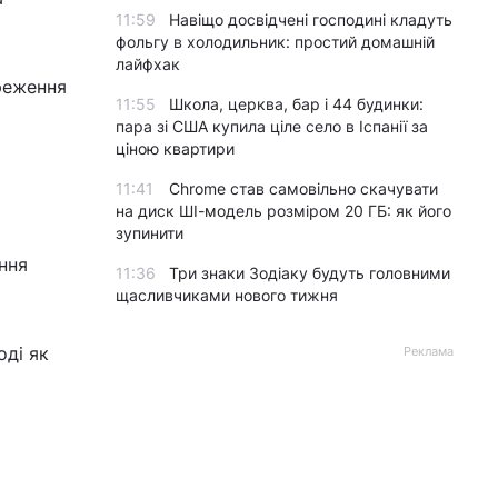
11:59
Навіщо досвідчені господині кладуть
фольгу в холодильник: простий домашній
лайфхак
реження
11:55
Школа, церква, бар і 44 будинки:
пара зі США купила ціле село в Іспанії за
ціною квартири
11:41
Chrome став самовільно скачувати
на диск ШІ-модель розміром 20 ГБ: як його
зупинити
ння
11:36
Три знаки Зодіаку будуть головними
щасливчиками нового тижня
оді як
Реклама