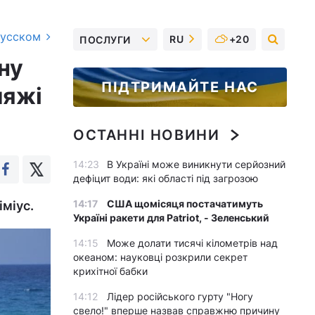
русском
RU
+20
ПОСЛУГИ
ну
ПІДТРИМАЙТЕ НАС
ляжі
ОСТАННІ НОВИНИ
14:23
В Україні може виникнути серйозний
дефіцит води: які області під загрозою
14:17
США щомісяця постачатимуть
іміус.
Україні ракети для Patriot, - Зеленський
14:15
Може долати тисячі кілометрів над
океаном: науковці розкрили секрет
крихітної бабки
14:12
Лідер російського гурту "Ногу
свело!" вперше назвав справжню причину