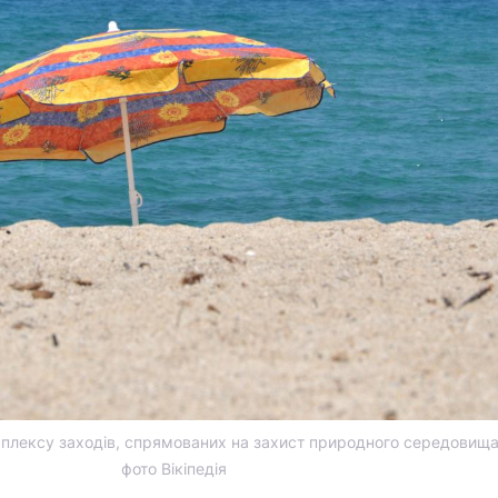
лексу заходів, спрямованих на захист природного середовища
фото Вікіпедія