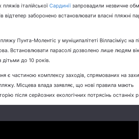
 пляжів італійської
Сардинії
запровадили незвичне обм
ів відтепер заборонено встановлювати власні пляжні па
пляжу Пунта-Молентіс у муніципалітеті Вілласіміус на п
ова. Встановлювати парасолі дозволено лише людям вік
з дітьми до 10 років.
ня є частиною комплексу заходів, спрямованих на зах
ляжу. Місцева влада заявляє, що нові правила мають
орію після серйозних екологічних потрясінь останніх р