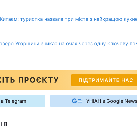
 Китаєм: туристка назвала три міста з найкращою кухн
озеро Угорщини зникає на очах через одну ключову по
ІТЬ ПРОЄКТУ
ПІДТРИМАЙТЕ НАС
 в Telegram
УНІАН в Google New
ІВ