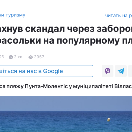
ни туризму
читать на 
лахнув скандал через заборо
арасольки на популярному п
.26
3 хв.
3957
іться на нас в Google
ся пляжу Пунта-Молентіс у муніципалітеті Віллас