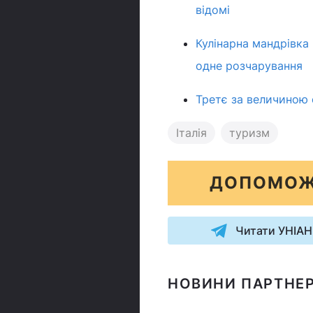
відомі
Кулінарна мандрівка
одне розчарування
Третє за величиною 
Італія
туризм
ДОПОМОЖ
Читати УНІАН
НОВИНИ ПАРТНЕР