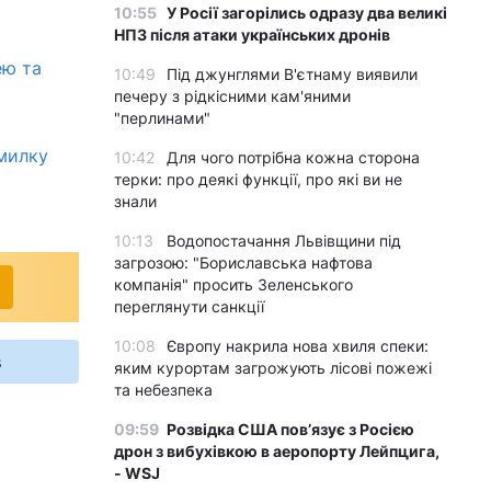
10:55
У Росії загорілись одразу два великі
НПЗ після атаки українських дронів
ею та
10:49
Під джунглями В'єтнаму виявили
печеру з рідкісними кам'яними
"перлинами"
милку
10:42
Для чого потрібна кожна сторона
терки: про деякі функції, про які ви не
знали
10:13
Водопостачання Львівщини під
загрозою: "Бориславська нафтова
компанія" просить Зеленського
переглянути санкції
10:08
Європу накрила нова хвиля спеки:
s
яким курортам загрожують лісові пожежі
та небезпека
09:59
Розвідка США пов’язує з Росією
дрон з вибухівкою в аеропорту Лейпцига,
- WSJ