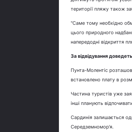
території пляжу також з
"Саме тому необхідно об
цього природного надбанн
напередодні відкриття пл
За відвідування доведет
Пунта-Молентіс розташова
встановлено плату в розмі
Частина туристів уже зая
інші планують відпочиват
Сардинія залишається од
Середземномор’я.