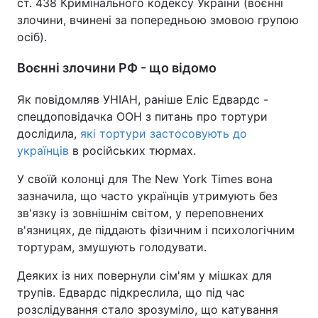
ст. 438 Кримінального кодексу України (воєнні
злочини, вчинені за попередньою змовою групою
осіб).
Воєнні злочини РФ - що відомо
Як повідомляв УНІАН, раніше Еліс Едвардс -
спецдоповідачка ООН з питань про тортури
дослідила,
які тортури застосовують до
українців
в російських тюрмах.
У своїй колонці для The New York Times вона
зазначила, що часто українців утримують без
зв'язку із зовнішнім світом, у переповнених
в'язницях, де піддають фізичним і психологічним
тортурам, змушують голодувати.
Деяких із них повернули сім'ям у мішках для
трупів. Едвардс підкреслила, що під час
розслідування стало зрозуміло, що катування