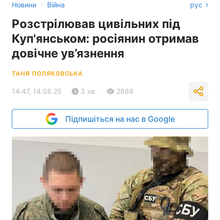
›
Новини
Війна
рус
Розстрілював цивільних під
Куп'янськом: росіянин отримав
довічне ув’язнення
ТАНЯ ПОЛЯКОВСЬКА
14:47, 14.08.25
3 хв.
2886
Підпишіться на нас в Google