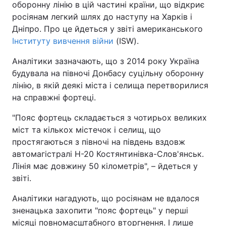
оборонну лінію в цій частині країни, що відкриє
росіянам легкий шлях до наступу на Харків і
Дніпро. Про це йдеться у звіті американського
Інституту вивчення війни
(ISW).
Аналітики зазначають, що з 2014 року Україна
будувала на півночі Донбасу суцільну оборонну
лінію, в якій деякі міста і селища перетворилися
на справжні фортеці.
"Пояс фортець складається з чотирьох великих
міст та кількох містечок і селищ, що
простягаються з півночі на південь вздовж
автомагістралі H-20 Костянтинівка-Слов'янськ.
Лінія має довжину 50 кілометрів", – йдеться у
звіті.
Аналітики нагадують, що росіянам не вдалося
зненацька захопити "пояс фортець" у перші
місяці повномасштабного вторгнення. І лише