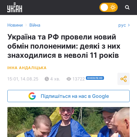
›
Новини
Війна
рус
Україна та РФ провели новий
обмін полоненими: деякі з них
знаходилися в неволі 11 років
ІННА АНДАЛІЦЬКА
15:01, 14.08.25
4 хв.
13722
ОНОВЛЕНО
Підпишіться на нас в Google