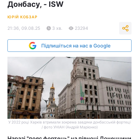
Донбасу, - ISW
ЮРІЙ КОБЗАР
21:36, 09.08.25
3 хв.
23294
Підпишіться на нас в Google
У 2022 році Харків втримали зокрема завдяки донбасській фортеці
/ фото УНІАН (Андрій Марієнко)
Наразі "пояс фортець" на півночі Донеччини