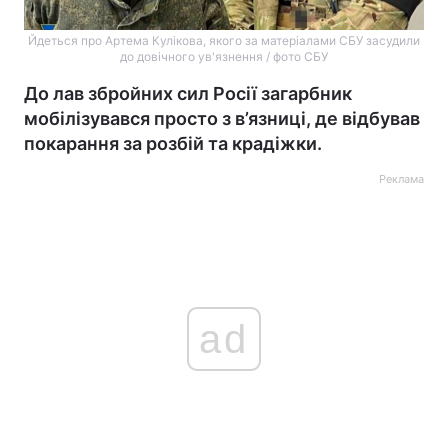
Йдеться про Артема Кулікова, якого за матеріалами СБУ засудили
до довічного ув'язнення / фото СБУ
До лав збройних сил Росії загарбник
мобілізувався просто з в’язниці, де відбував
покарання за розбій та крадіжки.
Реклама
ad