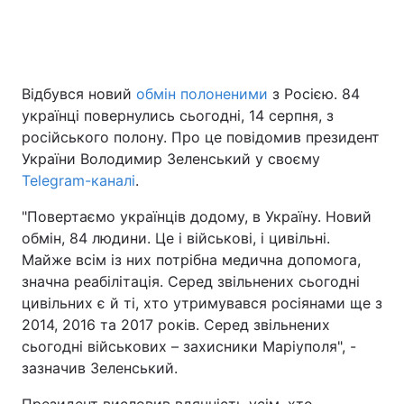
Головна
Війна
Відбувся новий
обмін полоненими
з Росією. 84
українці повернулись сьогодні, 14 серпня, з
Україна
Політика
російського полону. Про це повідомив президент
Економіка
Світ
України Володимир Зеленський у своєму
Telegram-каналі
.
Спорт
Наука
"Повертаємо українців додому, в Україну. Новий
Техно і зв'язок
Лайт
обмін, 84 людини. Це і військові, і цивільні.
Майже всім із них потрібна медична допомога,
Зброя
Інциденти
значна реабілітація. Серед звільнених сьогодні
цивільних є й ті, хто утримувався росіянами ще з
Здоров'я
Туризм
2014, 2016 та 2017 років. Серед звільнених
сьогодні військових – захисники Маріуполя", -
Цікавинки
Погода
зазначив Зеленський.
Екологія
Регіони