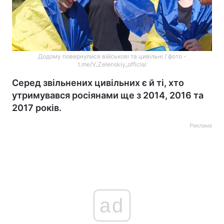
Додому повернулися військові та цивільні / фото -
t.me/V_Zelenskiy_official
Серед звільнених цивільних є й ті, хто
утримувався росіянами ще з 2014, 2016 та
2017 років.
Реклама
ad