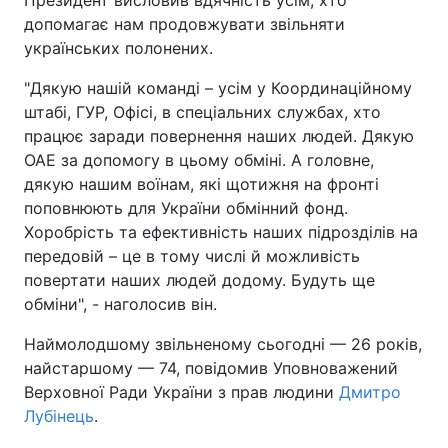
Президент висловив вдячність усім, хто
допомагає нам продовжувати звільняти
Лонгріди
українських полонених.
"Дякую нашій команді – усім у Координаційному
Відео з Youtube
Статті
штабі, ГУР, Офісі, в спеціальних службах, хто
працює заради повернення наших людей. Дякую
Інтерв'ю
Думки
ОАЕ за допомогу в цьому обміні. А головне,
Архів
Вакансії
дякую нашим воїнам, які щотижня на фронті
поповнюють для України обмінний фонд.
Контакти
Хоробрість та ефективність наших підрозділів на
передовій – це в тому числі й можливість
Послуги
повертати наших людей додому. Будуть ще
обміни", - наголосив він.
Наймолодшому звільненому сьогодні — 26 років,
найстаршому — 74, повідомив Уповноважений
Верховної Ради України з прав людини
Дмитро
Лубінець
.