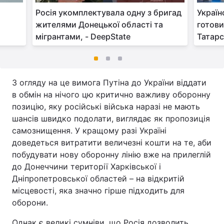
Росія укомплектувала одну з бригад
Україн
жителями Донецької області та
готови
мігрантами, - DeepState
Татарс
З огляду на це вимога Путіна до України віддати
в обмін на нічого цю критично важливу оборонну
позицію, яку російські війська наразі не мають
шансів швидко подолати, виглядає як пропозиція
самознищення. У кращому разі Україні
доведеться витратити величезні кошти на те, аби
побудувати нову оборонну лінію вже на прилеглій
до Донеччини території Харківської і
Дніпропетровської областей – на відкритій
місцевості, яка значно гірше підходить для
оборони.
Однак є великі сумніви, що Росія дозволить