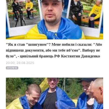
"Як я став "шпигуном"? Мене побили і сказали: "Або
підпишеш документи, або ми тебе вб’ємо". Вибору не
було", - цивільний бранець РФ Костянтин Давиденко
20:00, 29.08.2025
ІНТЕРВ'Ю