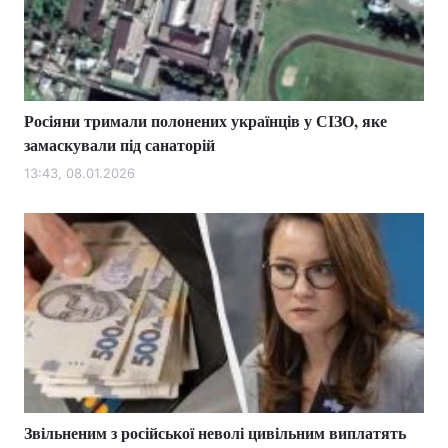
Тема оформлення
Росіяни тримали полонених українців у СІЗО, яке
замаскували під санаторій
13:43, 08.01.2026
Звільненим з російської неволі цивільним виплатять