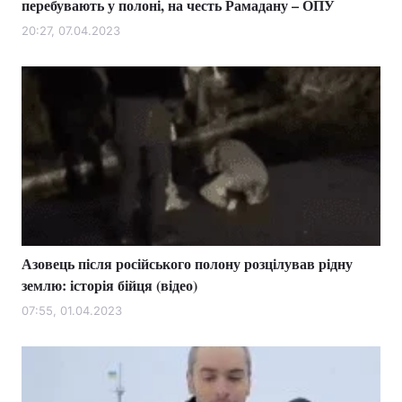
перебувають у полоні, на честь Рамадану – ОПУ
20:27, 07.04.2023
Азовець після російського полону розцілував рідну
землю: історія бійця (відео)
07:55, 01.04.2023