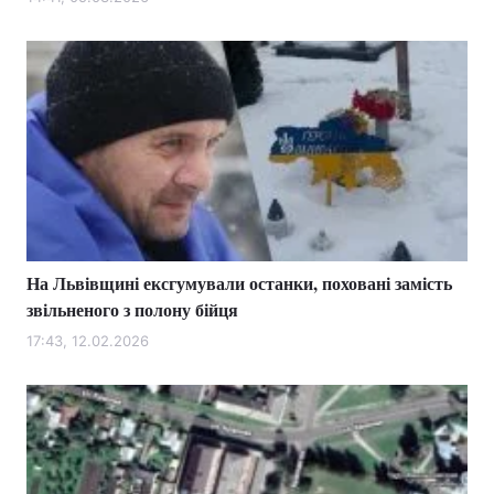
Лонгріди
Відео з Youtube
Статті
Інтерв'ю
Думки
Архів
Вакансії
Контакти
На Львівщині ексгумували останки, поховані замість
Послуги
звільненого з полону бійця
17:43, 12.02.2026