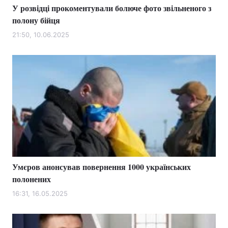
У розвідці прокоментували болюче фото звільненого з
полону бійця
21:50, 10.06.2025
Умєров анонсував повернення 1000 українських
полонених
16:31, 16.05.2025