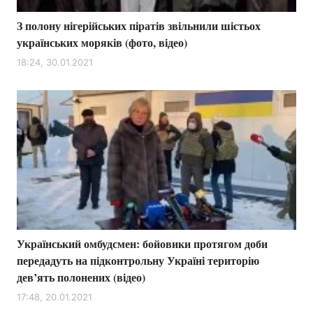
З полону нігерійських піратів звільнили шістьох
українських моряків (фото, відео)
18:24, 30.01.2021
Український омбудсмен: бойовики протягом доби
передадуть на підконтрольну Україні територію
дев’ять полонених (відео)
17:48, 20.01.2021