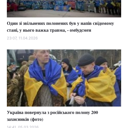
Один зі звільнених полонених був у напів свідомому
Головна
Війна
стані, у нього важка травма, - омбудсмен
Україна
Політика
23:07, 11.04.2026
Економіка
Світ
Спорт
Наука
Техно і зв'язок
Лайт
Зброя
Інциденти
Здоров'я
Туризм
Україна повернула з російського полону 200
Цікавинки
Погода
захисників (фото)
Екологія
Регіони
14:41, 05.03.2026