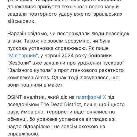
дочекалися прибуття технічного персоналу й
завдали повторного удару вже по ізраїльських
військових.
Наразі невідомо, чи постраждали люди внаслідок
атаки. Також не зовсім зрозуміло, чи була
пускова установка справжньою. Як пише
"Мілітарний"
, у червні 2024 року бойовики
"Хезболи" вже заявляли про ураження пускової
"Залізного купола" з протитанкового ракетного
комплекса Almas. Однак тоді з'ясувалося, що
вони поцілили в макет.
OSINT-аналітик, який діє на
платформі X
під
псевдонімом The Dead District, пише, що і цього
разу, ймовірно, терористи відстрілялись по
обманці, бо уражена установка виглядає аж
надто підозрілою і не зовсім схожою на
справжньою.