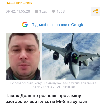
НАДЯ ПРИШЛЯК
09:42, 11.05.26
3 хв.
4503
Підпишіться на нас в Google
Експерт пояснив, чому ці винищувачі такі важливі для війни з
Росією / Колаж УНІАН, скріншот
Також Долінце розповів про заміну
застарілих вертольотів Мі-8 на сучасні.