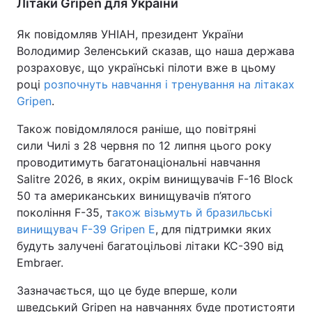
Літаки Gripen для України
Як повідомляв УНІАН, президент України
Володимир Зеленський сказав, що наша держава
розраховує, що українські пілоти вже в цьому
році
розпочнуть навчання і тренування на літаках
Gripen
.
Також повідомлялося раніше, що повітряні
сили Чилі з 28 червня по 12 липня цього року
проводитимуть багатонаціональні навчання
Salitre 2026, в яких, окрім винищувачів F-16 Block
50 та американських винищувачів п’ятого
покоління F-35, т
акож візьмуть й бразильські
винищувач F-39 Gripen E
, для підтримки яких
будуть залучені багатоцільові літаки KC-390 від
Embraer.
Зазначається, що це буде вперше, коли
шведський Gripen на навчаннях буде протистояти