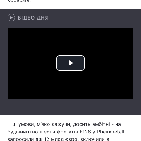
кораблів.
Лонгріди
ВІДЕО ДНЯ
Відео з Youtube
Статті
Інтерв'ю
Думки
Архів
Вакансії
Play
Контакти
Video
Послуги
"І ці умови, м’яко кажучи, досить амбітні - на
будівництво шести фрегатів F126 у Rheinmetall
запросили аж 12 млрд євро, включили в