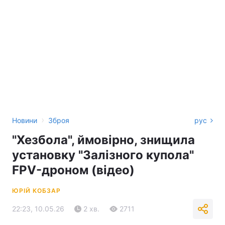
›
Новини
Зброя
рус
"Хезбола", ймовірно, знищила
установку "Залізного купола"
FPV-дроном (відео)
ЮРІЙ КОБЗАР
22:23, 10.05.26
2 хв.
2711