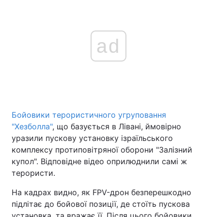
ad
Бойовики терористичного угруповання
"Хезболла"
, що базується в Лівані, ймовірно
уразили пускову установку ізраїльського
комплексу протиповітряної оборони "Залізний
купол". Відповідне відео оприлюднили самі ж
терористи.
На кадрах видно, як FPV-дрон безперешкодно
підлітає до бойової позиції, де стоїть пускова
установка, та вражає її. Після цього бойовики