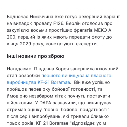
Водночас Німеччина вже готує резервний варіант
на випадок провалу F126. Берлін оголосив про
закупівлю восьми простіших фрегатів MEKO A-
200, перший із яких мають передати флоту до
кінця 2029 року, констатують експерти.
Інші новини про зброю
Нагадаємо, Південна Корея завершила ключовий
етап розробки
першого винищувача власного
виробництва KF-21 Boramae
. Він вже успішно
пройшов перевірку бойової готовності, та
ймовірно незабаром літак почнуть постачати
військовим. У DAPA зазначили, що винищувач
отримав оцінку "повної бойової придатності"
після серії випробувань, які тривали близько
трьох років. KF-21 Boramae "відповідає усім