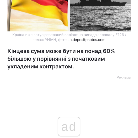
Країна вже готує резервний варіант на випадок провалу F126 \
колаж УНІАН, фото
ua.depositphotos.com
Кінцева сума може бути на понад 60%
більшою у порівнянні з початковим
укладеним контрактом.
Реклама
ad