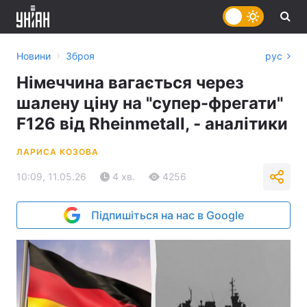
›
Новини
Зброя
рус
Німеччина вагається через
шалену ціну на "супер-фрегати"
F126 від Rheinmetall, - аналітики
ЛАРИСА КОЗОВА
10:09, 11.05.26
4 хв.
4256
Підпишіться на нас в Google