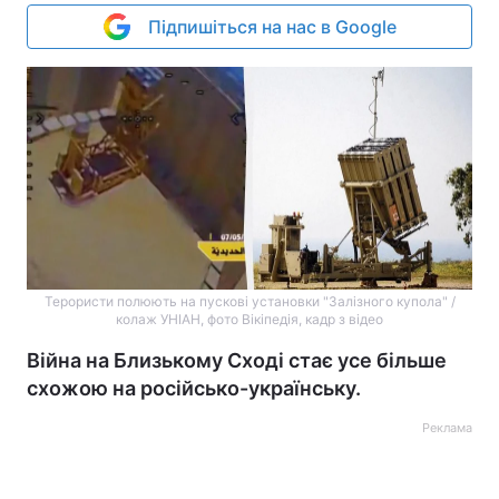
Підпишіться на нас в Google
Терористи полюють на пускові установки "Залізного купола" /
колаж УНІАН, фото Вікіпедія, кадр з відео
Війна на Близькому Сході стає усе більше
схожою на російсько-українську.
Реклама