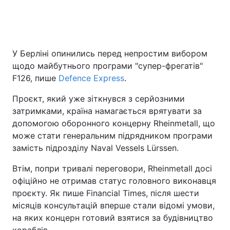
Головна
Війна
У Берліні опинились перед непростим вибором
щодо майбутнього програми "супер-фрегатів"
Україна
Політика
F126, пише
Defence Express
.
Економіка
Світ
Проєкт, який уже зіткнувся з серйозними
затримками, країна намагається врятувати за
Спорт
Наука
допомогою оборонного концерну Rheinmetall, що
Техно і зв'язок
Лайт
може стати генеральним підрядником програми
замість підрозділу Naval Vessels Lürssen.
Зброя
Інциденти
Втім, попри тривалі переговори, Rheinmetall досі
Здоров'я
Туризм
офіційно не отримав статус головного виконавця
проєкту. Як пише Financial Times, після шести
Цікавинки
Погода
місяців консультацій вперше стали відомі умови,
на яких концерн готовий взятися за будівництво
Екологія
Регіони