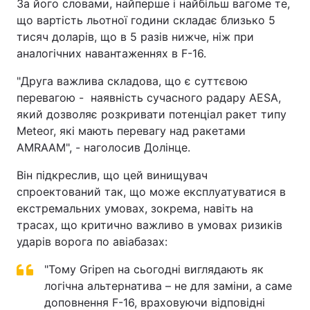
За його словами, найперше і найбільш вагоме те,
що вартість льотної години складає близько 5
тисяч доларів, що в 5 разів нижче, ніж при
аналогічних навантаженнях в F-16.
"Друга важлива складова, що є суттєвою
перевагою - наявність сучасного радару AESA,
який дозволяє розкривати потенціал ракет типу
Meteor, які мають перевагу над ракетами
AMRAAM", - наголосив Долінце.
Він підкреслив, що цей винищувач
спроектований так, що може експлуатуватися в
екстремальних умовах, зокрема, навіть на
трасах, що критично важливо в умовах ризиків
ударів ворога по авіабазах:
"Тому Gripen на сьогодні виглядають як
логічна альтернатива – не для заміни, а саме
доповнення F-16, враховуючи відповідні