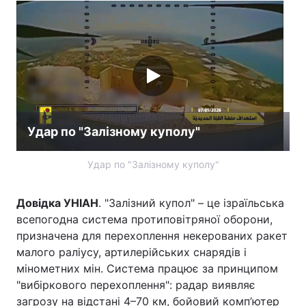
Удар по "Залізному куполу"
Удар по "Залізному куполу"
Довідка УНІАН
. "Залізний купол" – це ізраїльська
всепогодна система протиповітряної оборони,
призначена для перехоплення некерованих ракет
малого раліусу, артилерійських снарядів і
мінометних мін. Система працює за принципом
"вибіркового перехоплення": радар виявляє
загрозу на відстані 4–70 км, бойовий комп’ютер