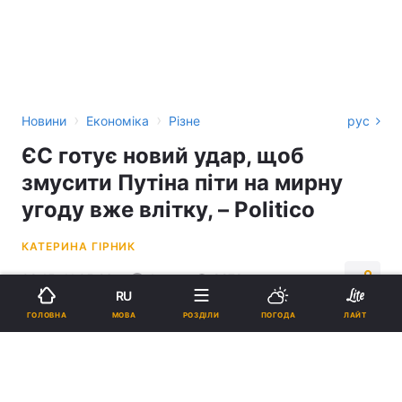
›
›
Новини
Економіка
Різне
рус
ЄС готує новий удар, щоб
змусити Путіна піти на мирну
угоду вже влітку, – Politico
КАТЕРИНА ГІРНИК
08:15, 11.05.26
4 хв.
8279
RU
МОВА
ГОЛОВНА
РОЗДІЛИ
ПОГОДА
ЛАЙТ
Підпишіться на нас в Google