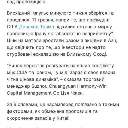
над пропозицією.
Висхідний імпульс минулого тижня зберігся і в
понеділок, 11 травня, попри те, що президент
США
Дональд Трамп
відхилив останню мирну
пропозицію Ірану як "абсолютно неприйнятну".
Ціни на метали зростали разом з акціями в Азії,
що свідчить про те, що інвестори не надто
стурбовані ескалацією на Близькому Сході.
"Ринок перестав реагувати на вплив конфлікту
між США та Іраном, і у міді зараз є своя власна
чітка цінова динаміка", – сказала торговий
менеджер Suzhou Chuangyuan Harmony-Win
Capital Management Co Цзя Чжен.
За її словами, це насамперед пов'язано з такими
факторами, як обмежена пропозиція та
скорочення запасів у Китаї.