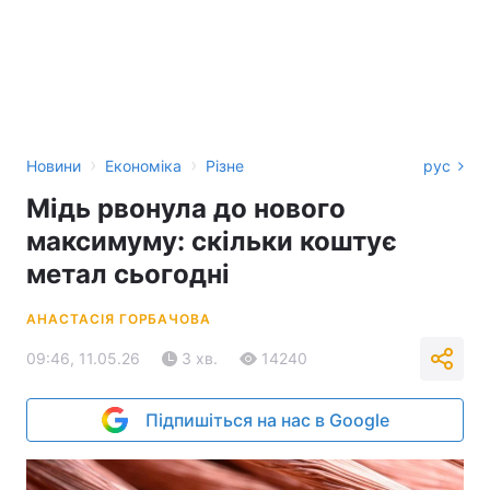
›
›
Новини
Економіка
Різне
рус
Мідь рвонула до нового
максимуму: скільки коштує
метал сьогодні
АНАСТАСІЯ ГОРБАЧОВА
09:46, 11.05.26
3 хв.
14240
Підпишіться на нас в Google