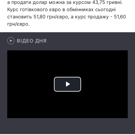
а продати долар можна за курсом 43,75 гривні.
Курс готівкового євро в обмінниках сьогодні
Лонгріди
становить 51,80 грн/євро, а курс продажу - 51,60
грн/євро.
Відео з Youtube
Статті
ВІДЕО ДНЯ
Інтерв'ю
Думки
Архів
Вакансії
Контакти
Послуги
Play
Video