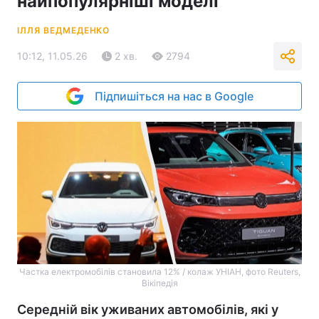
найпопулярніші моделі
ІЛЛЯ ВЕДМЕДЕНКО
10:12, 11.05.26
2 хв.
2794
Підпишіться на нас в Google
Частка електромобілів становила 12% / колаж УНІАН, фото Reuters,
Вікіпедія
Середній вік уживаних автомобілів, які у