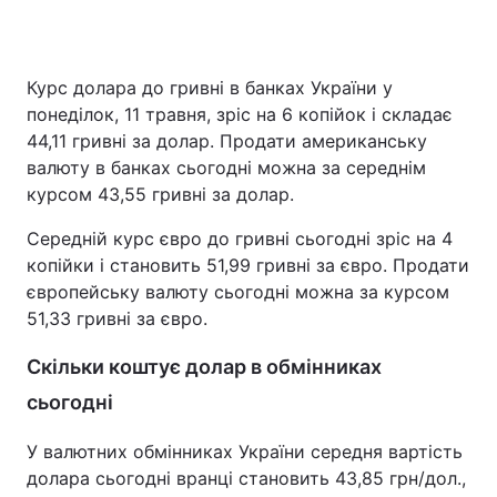
Курс долара до гривні в банках України у
Головна
Війна
понеділок, 11 травня, зріс на 6 копійок і складає
44,11 гривні за долар. Продати американську
Україна
Політика
валюту в банках сьогодні можна за середнім
курсом 43,55 гривні за долар.
Економіка
Світ
Середній курс євро до гривні сьогодні зріс на 4
Спорт
Наука
копійки і становить 51,99 гривні за євро. Продати
європейську валюту сьогодні можна за курсом
Техно і зв'язок
Лайт
51,33 гривні за євро.
Зброя
Інциденти
Скільки коштує долар в обмінниках
Здоров'я
Туризм
сьогодні
Цікавинки
Погода
У валютних обмінниках України середня вартість
долара сьогодні вранці становить 43,85 грн/дол.,
Екологія
Регіони