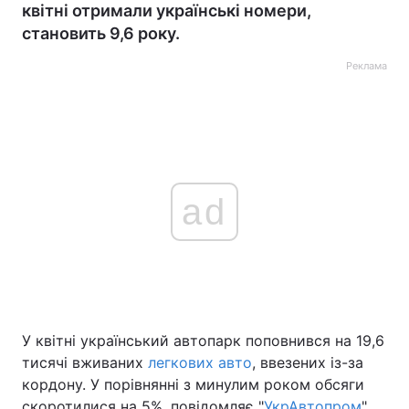
квітні отримали українські номери,
становить 9,6 року.
Реклама
ad
У квітні український автопарк поповнився на 19,6
тисячі вживаних
легкових авто
, ввезених із-за
кордону. У порівнянні з минулим роком обсяги
скоротилися на 5%, повідомляє "
УкрАвтопром
".