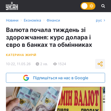
›
›
Новини
Економіка
Фінанси
рус
Валюта почала тиждень зі
здорожчання: курс долара і
євро в банках та обмінниках
КАТЕРИНА ЖИРІЙ
10:22, 11.05.26
2 хв.
1524
Підпишіться на нас в Google