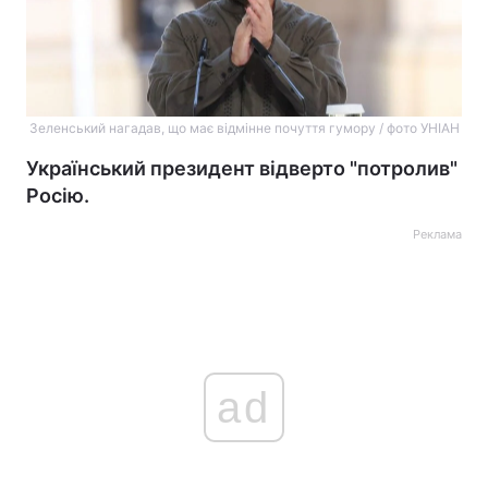
Зеленський нагадав, що має відмінне почуття гумору / фото УНІАН
Український президент відверто "потролив"
Росію.
Реклама
ad