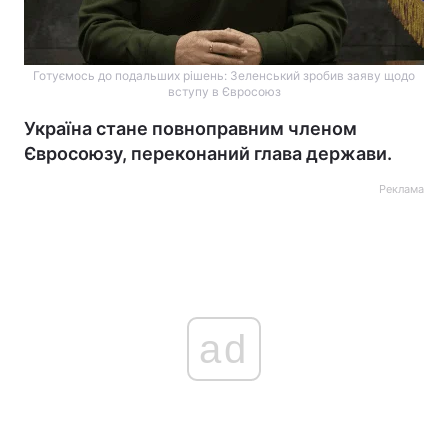
Готуємось до подальших рішень: Зеленський зробив заяву щодо
вступу в Євросоюз
Україна стане повноправним членом
Євросоюзу, переконаний глава держави.
Реклама
ad