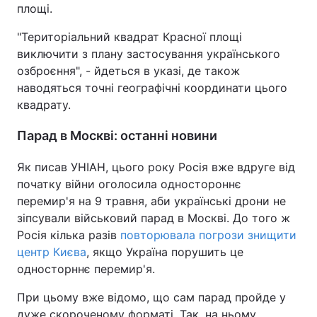
площі.
"Територіальний квадрат Красної площі
виключити з плану застосування українського
озброєння", - йдеться в указі, де також
наводяться точні географічні координати цього
квадрату.
Парад в Москві: останні новини
Як писав УНІАН, цього року Росія вже вдруге від
початку війни оголосила одностороннє
перемир'я на 9 травня, аби українські дрони не
зіпсували військовий парад в Москві. До того ж
Росія кілька разів
повторювала погрози знищити
центр Києва
, якщо Україна порушить це
односторннє перемир'я.
При цьому вже відомо, що сам парад пройде у
дуже скороченому форматі. Так, на ньому