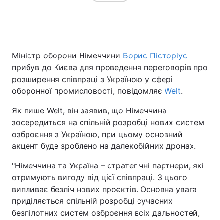
Головна
Війна
Міністр оборони Німеччини
Борис Пісторіус
Україна
Політика
прибув до Києва для проведення переговорів про
розширення співпраці з Україною у сфері
Економіка
Світ
оборонної промисловості, повідомляє
Welt
.
Спорт
Наука
Як пише Welt, він заявив, що Німеччина
зосередиться на спільній розробці нових систем
Техно і зв'язок
Лайт
озброєння з Україною, при цьому основний
акцент буде зроблено на далекобійних дронах.
Зброя
Інциденти
"Німеччина та Україна – стратегічні партнери, які
Здоров'я
Туризм
отримують вигоду від цієї співпраці. З цього
випливає безліч нових проєктів. Основна увага
Цікавинки
Погода
приділяється спільній розробці сучасних
безпілотних систем озброєння всіх дальностей,
Екологія
Регіони