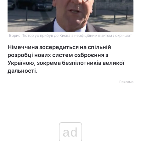
Борис Пісторіус прибув до Києва з неофіційним візитом / скріншот
Німеччина зосередиться на спільній
розробці нових систем озброєння з
Україною, зокрема безпілотників великої
дальності.
Реклама
ad