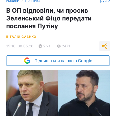
›
Новини
Політика
рус
В ОП відповіли, чи просив
Зеленський Фіцо передати
послання Путіну
ВІТАЛІЙ САЄНКО
15:10, 08.05.26
2 хв.
2471
Підпишіться на нас в Google