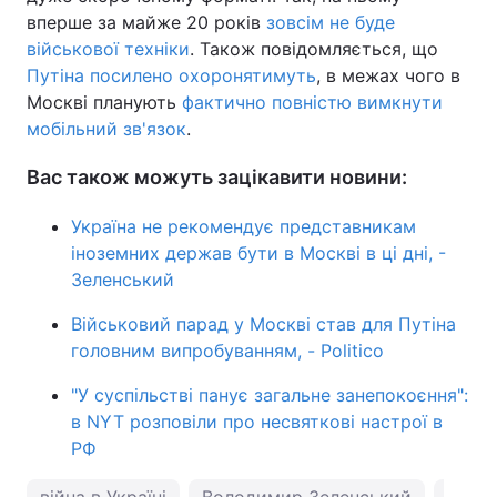
вперше за майже 20 років
зовсім не буде
військової техніки
. Також повідомляється, що
Путіна посилено охоронятимуть
, в межах чого в
Москві планують
фактично повністю вимкнути
мобільний зв'язок
.
Вас також можуть зацікавити новини:
Україна не рекомендує представникам
іноземних держав бути в Москві в ці дні, -
Зеленський
Військовий парад у Москві став для Путіна
головним випробуванням, - Politico
"У суспільстві панує загальне занепокоєння":
в NYT розповіли про несвяткові настрої в
РФ
війна в Україні
Володимир Зеленський
Росія