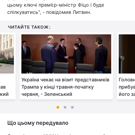
цьому ключі прем’єр-міністр Фіцо і буде
спілкуватись", - повідомив Литвин.
ЧИТАЙТЕ ТАКОЖ:
Україна чекає на візит представників
Головн
жав
Трампа у кінці травня-початку
прибув
ький
червня, - Зеленський
його з
Що цьому передувало