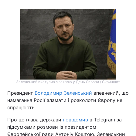
Зеленський виступив з заявою у День Європи / Скриншот
Президент
Володимир Зеленський
впевнений, що
намагання Росії зламати і розколоти Європу не
спрацюють.
Про це глава держави
повідомив
в Telegram за
підсумками розмови із президентом
Європейської ради Антоніу Коштою. Зеленський