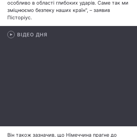
особливо в області глибоких ударів. Саме так ми
зміцнюємо безпеку наших країн", – заявив
Лонгріди
Пісторіус.
Відео з Youtube
Статті
ВІДЕО ДНЯ
Інтерв'ю
Думки
Архів
Вакансії
Контакти
Послуги
Він також зазначив, що Німеччина прагне до