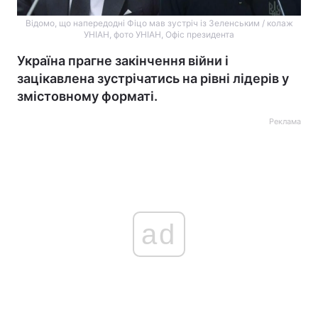
Відомо, що напередодні Фіцо мав зустріч із Зеленським / колаж
УНІАН, фото УНІАН, Офіс президента
Україна прагне закінчення війни і
зацікавлена зустрічатись на рівні лідерів у
змістовному форматі.
Реклама
ad