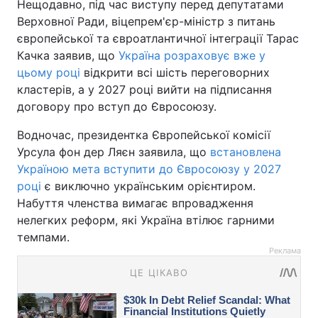
Нещодавно, під час виступу перед депутатами
Верховної Ради, віцепрем'єр-міністр з питань
європейської та євроатлантичної інтеграції Тарас
Качка заявив, що
Україна розраховує вже у
цьому році
відкрити всі шість переговорних
кластерів, а у 2027 році вийти на підписання
договору про вступ до Євросоюзу.
Водночас, президентка Європейської комісії
Урсула фон дер Ляєн заявила, що
встановлена
Україною мета вступити до Євросоюзу у 2027
році
є виключно українським орієнтиром.
Набуття членства вимагає впровадження
нелегких реформ, які Україна втілює гарними
темпами.
Реклама