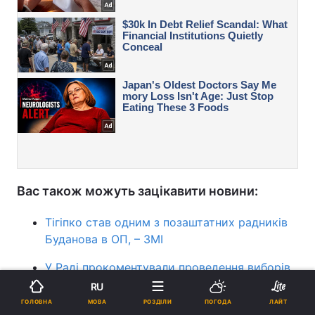
Вас також можуть зацікавити новини:
Тігіпко став одним з позаштатних радників
Буданова в ОП, – ЗМІ
У Раді прокоментували проведення виборів
під час перемир’я
RU
МОВА
ГОЛОВНА
РОЗДІЛИ
ПОГОДА
ЛАЙТ
Росія порушила режим припинення вогню: у