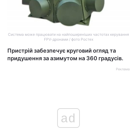
Система може працювати на найпоширеніших частотах керування
FPV-дронами / фото Ростех
Пристрій забезпечує круговий огляд та
придушення за азимутом на 360 градусів.
Реклама
ad