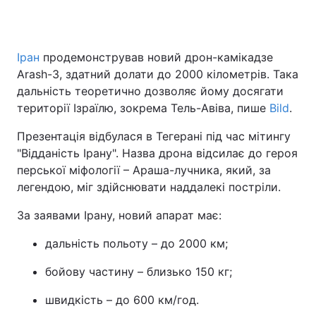
Іран
продемонстрував новий дрон-камікадзе
Arash-3, здатний долати до 2000 кілометрів. Така
дальність теоретично дозволяє йому досягати
території Ізраїлю, зокрема Тель-Авіва, пише
Bild
.
Презентація відбулася в Тегерані під час мітингу
"Відданість Ірану". Назва дрона відсилає до героя
перської міфології – Араша-лучника, який, за
легендою, міг здійснювати наддалекі постріли.
За заявами Ірану, новий апарат має:
дальність польоту – до 2000 км;
бойову частину – близько 150 кг;
швидкість – до 600 км/год.