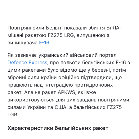
Повітряні сили Бельгії показали збиття БпЛА-
мішені ракетою FZ275 LRG, випущеною з
винищувача
F-16
.
Як зазначає український військовий портал
Defence Express
, про польоти бельгійських F-16 з
цими ракетами було відомо ще у березні, потім
збройні сили країни офіційно підтвердили, що
працюють над інтеграцією протидронових
ракет. Але не ракет APKWS, які вже
використовуються для цих завдань повітряними
силами України та США, а бельгійських FZ275
LGR.
Характеристики бельгійських ракет