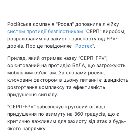
Російська компанія "Росел" доповнила лінійку
Головна
Війна
систем протидії безпілотникам
"СЕРП" виробом,
розрахованим на захист транспорту від FPV-
Україна
Політика
дронів. Про це повідомляє "
Ростех
".
Економіка
Світ
Прилад, який отримав назву "СЕРП-FPV",
орієнтований на протидію БпЛА, що загрожують
Спорт
Наука
мобільним об'єктам. За словами росіян,
ключовим фактором в цьому питанні є швидкість
Техно і зв'язок
Лайт
розгортання комплексу та ефективність
Зброя
Інциденти
придушення сигналу.
"СЕРП-FPV" забезпечує круговий огляд і
Здоров'я
Туризм
придушення по азимуту на 360 градусів, що є
Цікавинки
Погода
критично важливим для захисту від атак з будь-
якого напрямку.
Екологія
Регіони