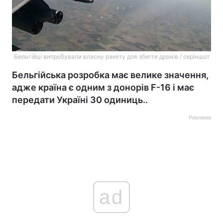
Бельгійці випробували власну ракету для збиття дронів / скріншот
Бельгійська розробка має велике значення,
адже країна є одним з донорів F-16 і має
передати Україні 30 одиниць..
Реклама
ad