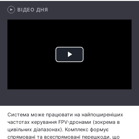
ВІДЕО ДНЯ
Лонгріди
Відео з Youtube
Статті
Інтерв'ю
Думки
Архів
Вакансії
Play
Контакти
Video
Послуги
Система може працювати на найпоширеніших
частотах керування FPV-дронами (зокрема в
цивільних діапазонах). Комплекс формує
спрямовані та всеспрямовані перешкоди, що