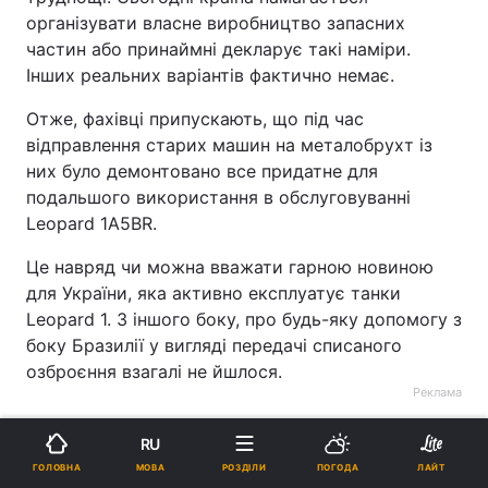
організувати власне виробництво запасних
частин або принаймні декларує такі наміри.
Інших реальних варіантів фактично немає.
Отже, фахівці припускають, що під час
відправлення старих машин на металобрухт із
них було демонтовано все придатне для
подальшого використання в обслуговуванні
Leopard 1A5BR.
Це навряд чи можна вважати гарною новиною
для України, яка активно експлуатує танки
Leopard 1. З іншого боку, про будь-яку допомогу з
боку Бразилії у вигляді передачі списаного
озброєння взагалі не йшлося.
Реклама
RU
МОВА
ГОЛОВНА
РОЗДІЛИ
ПОГОДА
ЛАЙТ