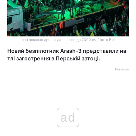
Іран показав дрон із дальністю до 2000 км / фото Bild
Новий безпілотник Arash-3 представили на
тлі загострення в Перській затоці.
Реклама
ad