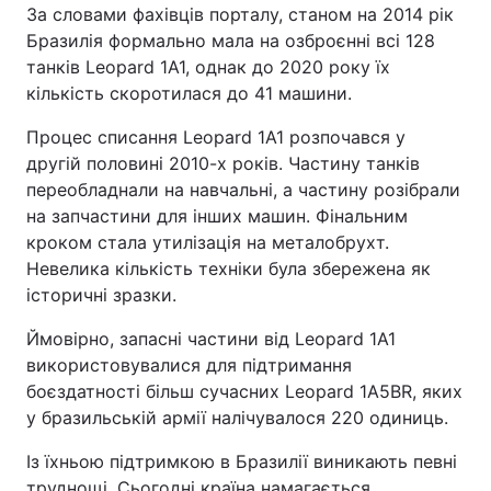
За словами фахівців порталу, станом на 2014 рік
Бразилія формально мала на озброєнні всі 128
танків Leopard 1A1, однак до 2020 року їх
кількість скоротилася до 41 машини.
Процес списання Leopard 1A1 розпочався у
другій половині 2010-х років. Частину танків
переобладнали на навчальні, а частину розібрали
на запчастини для інших машин. Фінальним
кроком стала утилізація на металобрухт.
Невелика кількість техніки була збережена як
історичні зразки.
Ймовірно, запасні частини від Leopard 1A1
використовувалися для підтримання
боєздатності більш сучасних Leopard 1A5BR, яких
у бразильській армії налічувалося 220 одиниць.
Із їхньою підтримкою в Бразилії виникають певні
труднощі. Сьогодні країна намагається