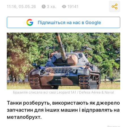
11:16, 05.05.26
3 хв.
19141
Підпишіться на нас в Google
Бразилія списала всі свої Leopard 1A1 / Defesa Aérea & Naval
Танки розберуть, використають як джерело
запчастин для інших машин і відправлять на
металобрухт.