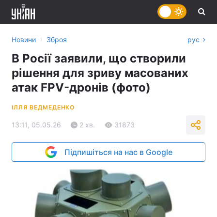
›
Новини
Зброя
рус
В Росії заявили, що створили
рішення для зриву масованих
атак FPV-дронів (фото)
ІЛЛЯ ВЕДМЕДЕНКО
13:11, 05.05.26
2 хв.
31873
Підпишіться на нас в Google