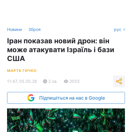
›
Новини
Зброя
рус
Іран показав новий дрон: він
може атакувати Ізраїль і бази
США
МАРТА ГИЧКО
11:47, 05.05.26
2 хв.
2055
Підпишіться на нас в Google