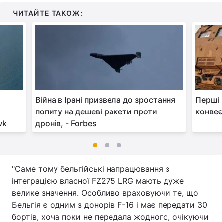
ЧИТАЙТЕ ТАКОЖ:
Війна в Ірані призвела до зростання
Перші 
попиту на дешеві ракети проти
конве
wk
дронів, - Forbes
"Саме тому бельгійські напрацювання з
інтеграцією власної FZ275 LRG мають дуже
велике значення. Особливо враховуючи те, що
Бельгія є одним з донорів F-16 і має передати 30
бортів, хоча поки не передала жодного, очікуючи