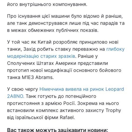
його внутрішнього компонування.
Про існування цієї машини було відомо й раніше,
але танк демонструвався лише під час парадів та
в межах обмежених публічних показів.
У той час як Китай розробляє принципово нові
танки, Захід робить ставку переважно на
глибоку
модернізацію старих зразків
. Раніше у
Сполучених Штатах Америки представили
прототип нової модифікації основного бойового
танка M1E3 Abrams.
У свою чергу
Німеччина вивела на ринок Leopard
2A8NO.
Танк готують до потенційного
протистояння з армією Росії. Зокрема на нього
встановили комплекс активного захисту Trophy
від ізраїльської фірми Rafael.
Вас також можуть зацікавити новини: