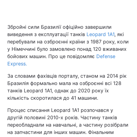
Головна
Війна
Збройні сили Бразилії офіційно завершили
виведення з експлуатації танків
Leopard 1A1
, які
Україна
Політика
перебували на озброєнні країни з 1987 року, коли
у Німеччині було замовлено понад 120 вживаних
Економіка
Світ
бойових машин. Про це повідомляє
Defense
Express.
Спорт
Наука
За словами фахівців порталу, станом на 2014 рік
Техно і зв'язок
Лайт
Бразилія формально мала на озброєнні всі 128
танків Leopard 1A1, однак до 2020 року їх
Зброя
Інциденти
кількість скоротилася до 41 машини.
Здоров'я
Туризм
Процес списання Leopard 1A1 розпочався у
другій половині 2010-х років. Частину танків
Цікавинки
Погода
переобладнали на навчальні, а частину розібрали
на запчастини для інших машин. Фінальним
Екологія
Регіони