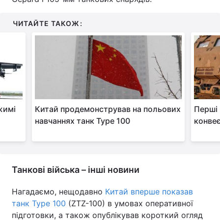
ЧИТАЙТЕ ТАКОЖ:
жимі
Китай продемонстрував на польових
Перші 
навчаннях танк Type 100
конве
Танкові війська – інші новини
Нагадаємо, нещодавно
Китай вперше показав
танк Type 100
(ZTZ-100) в умовах оперативної
підготовки, а також опублікував короткий огляд