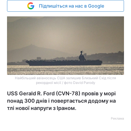
Підпишіться на нас в Google
Найбільший авіаносець США залишив Близький Схід після
рекордної місії / фото David Parody
USS Gerald R. Ford (CVN-78) провів у морі
понад 300 днів і повертається додому на
тлі нової напруги з Іраном.
Реклама