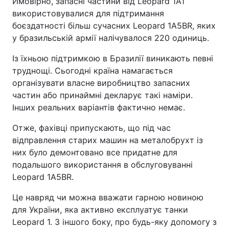
Ймовірно, запасні частини від Leopard 1A1
використовувалися для підтримання
Тема оформлення
боєздатності більш сучасних Leopard 1A5BR, яких
у бразильській армії налічувалося 220 одиниць.
Із їхньою підтримкою в Бразилії виникають певні
труднощі. Сьогодні країна намагається
організувати власне виробництво запасних
частин або принаймні декларує такі наміри.
Інших реальних варіантів фактично немає.
Отже, фахівці припускають, що під час
відправлення старих машин на металобрухт із
них було демонтовано все придатне для
подальшого використання в обслуговуванні
Leopard 1A5BR.
Це навряд чи можна вважати гарною новиною
для України, яка активно експлуатує танки
Leopard 1. З іншого боку, про будь-яку допомогу з