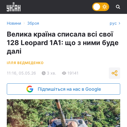
›
Новини
Зброя
рус
Велика країна списала всі свої
128 Leopard 1A1: що з ними буде
далі
ІЛЛЯ ВЕДМЕДЕНКО
11:16, 05.05.26
3 хв.
19141
Підпишіться на нас в Google