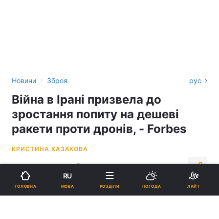
›
Новини
Зброя
рус
Війна в Ірані призвела до
зростання попиту на дешеві
ракети проти дронів, - Forbes
КРИСТИНА КАЗАКОВА
03:00, 05.05.26
5 хв.
732
RU
МОВА
ГОЛОВНА
РОЗДІЛИ
ПОГОДА
ЛАЙТ
Підпишіться на нас в Google