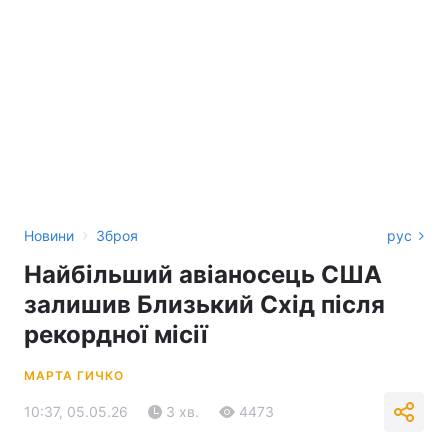
›
Новини
Зброя
рус
Найбільший авіаносець США
залишив Близький Схід після
рекордної місії
МАРТА ГИЧКО
10:37, 05.05.26
3 хв.
4473