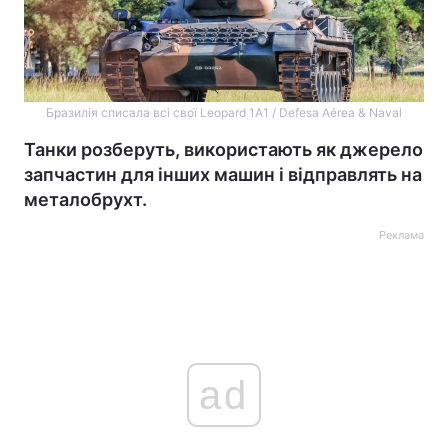
Бразилія списала всі свої Leopard 1A1 / Defesa Aérea & Naval
Танки розберуть, використають як джерело
запчастин для інших машин і відправлять на
металобрухт.
Реклама
ad