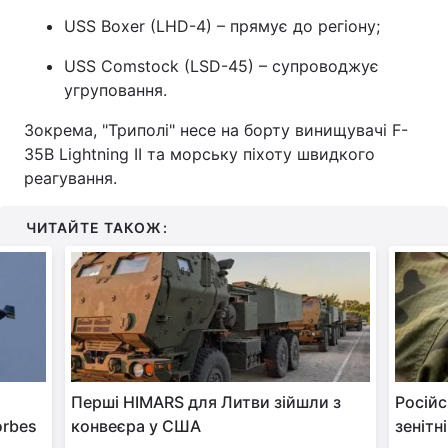
USS Boxer (LHD-4) – прямує до регіону;
USS Comstock (LSD-45) – супроводжує
угруповання.
Зокрема, "Триполі" несе на борту винищувачі F-
35B Lightning II та морську піхоту швидкого
реагування.
ЧИТАЙТЕ ТАКОЖ:
Перші HIMARS для Литви зійшли з
Російс
orbes
конвеєра у США
зенітн