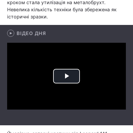
кроком стала утилізація на металобрухт.
Невелика кількість техніки була збережена як
Лонгріди
історичні зразки.
Відео з Youtube
Статті
ВІДЕО ДНЯ
Інтерв'ю
Думки
Архів
Вакансії
Контакти
Послуги
Play
Video