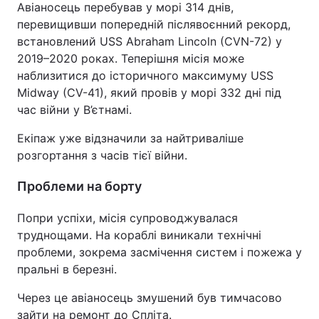
Авіаносець перебував у морі 314 днів,
перевищивши попередній післявоєнний рекорд,
встановлений USS Abraham Lincoln (CVN-72) у
2019–2020 роках. Теперішня місія може
наблизитися до історичного максимуму USS
Midway (CV-41), який провів у морі 332 дні під
час війни у В’єтнамі.
Екіпаж уже відзначили за найтриваліше
розгортання з часів тієї війни.
Проблеми на борту
Попри успіхи, місія супроводжувалася
труднощами. На кораблі виникали технічні
проблеми, зокрема засмічення систем і пожежа у
пральні в березні.
Через це авіаносець змушений був тимчасово
зайти на ремонт до Спліта.