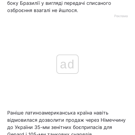
боку Бразилії у вигляді передачі списаного
озброєння взагалі не йшлося.
Реклама
ad
Раніше латиноамериканська країна навіть
відмовилася дозволити продаж через Німеччину
до України 35-мм зенітних боєприпасів для
Gepard і 105-мм танкових снарядів.