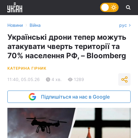
›
Новини
Війна
рус
Українські дрони тепер можуть
атакувати чверть території та
70% населення РФ, – Bloomberg
КАТЕРИНА ГІРНИК
11:40, 05.05.26
4 хв.
1289
Підпишіться на нас в Google