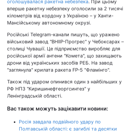
оголошувалася ракетна небезпека
. При цьому
вперше ракетну небезпеку оголосили за 2 тисячі
кілометрів від кордону з Україною – у Ханти-
Мансійському автономному окрузі.
Російські Telegram-канали пишуть, що уражено
військовий завод "ВНІІР-Прогрес" у Чебоксарах –
столиці Чувашії. Це підприємство виробляє для
російської армії антени "Комета", що захищають
дрони від українських засобів РЕБ. На завод
"заглянула" крилата ракета FP-5 "Фламінго".
Також під ударом опинився один з найбільших у
РФ НПЗ "Киришинефтеоргсинтез" у
Ленінградській області.
Вас також можуть зацікавити новини:
Росія завдала подвійного удару по
Полтавській області: є загиблі та десятки