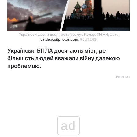
Українські дрони досягають Уралу / Колаж УНІАН, фото
ua.depositphotos.com
, REUTERS
Українські БПЛА досягають міст, де
більшість людей вважали війну далекою
проблемою.
Реклама
ad