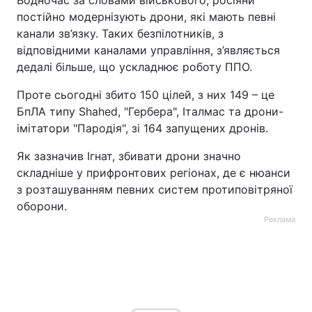
Водночас за словами військового, росіяни
постійно модернізують дрони, які мають певні
канали зв’язку. Таких безпілотників, з
відповідними каналами управління, з’являється
дедалі більше, що ускладнює роботу ППО.
Проте сьогодні збито 150 цілей, з них 149 – це
БпЛА типу Shahed, "Гербера", Італмас та дрони-
імітатори "Пародія", зі 164 запущених дронів.
Як зазначив Ігнат, збивати дрони значно
складніше у прифронтових регіонах, де є нюанси
з розташуванням певних систем протиповітряної
оборони.
Реклама