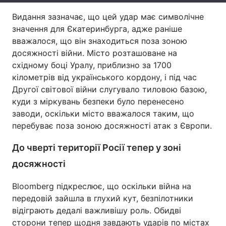
Видання зазначає, що цей удар має символічне
Тема оформлення
значення для Єкатеринбурга, адже раніше
вважалося, що він знаходиться поза зоною
досяжності війни. Місто розташоване на
східному боці Уралу, приблизно за 1700
кілометрів від українського кордону, і під час
Другої світової війни слугувало тиловою базою,
куди з міркувань безпеки було перенесено
заводи, оскільки місто вважалося таким, що
перебуває поза зоною досяжності атак з Європи.
До чверті території Росії тепер у зоні
досяжності
Bloomberg підкреслює, що оскільки війна на
передовій зайшла в глухий кут, безпілотники
відіграють дедалі важливішу роль. Обидві
сторони тепер щодня завдають ударів по містах