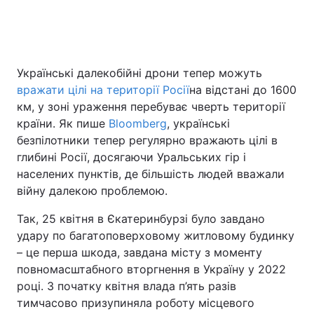
Головна
Війна
Українські далекобійні дрони тепер можуть
вражати цілі на території Росії
на відстані до 1600
Україна
Політика
км, у зоні ураження перебуває чверть території
Економіка
Світ
країни. Як пише
Bloomberg
, українські
безпілотники тепер регулярно вражають цілі в
Спорт
Наука
глибині Росії, досягаючи Уральських гір і
населених пунктів, де більшість людей вважали
Техно і зв'язок
Лайт
війну далекою проблемою.
Зброя
Інциденти
Так, 25 квітня в Єкатеринбурзі було завдано
удару по багатоповерховому житловому будинку
Здоров'я
Туризм
– це перша шкода, завдана місту з моменту
повномасштабного вторгнення в Україну у 2022
Цікавинки
Погода
році. З початку квітня влада п’ять разів
тимчасово призупиняла роботу місцевого
Екологія
Регіони