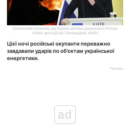
Зеленський зазначив, що Україна діятиме дзеркально/ Колаж
УНІАН, фото ДСНС Полтавщини, УНІАН
Цієї ночі російські окупанти переважно
завдавали ударів по об’єктам української
енергетики.
Реклама
ad