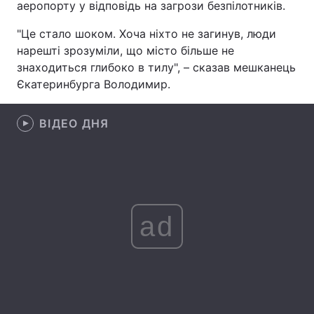
аеропорту у відповідь на загрози безпілотників.
Лонгріди
"Це стало шоком. Хоча ніхто не загинув, люди
нарешті зрозуміли, що місто більше не
Відео з Youtube
Статті
знаходиться глибоко в тилу", – сказав мешканець
Єкатеринбурга Володимир.
Інтерв'ю
Думки
ВІДЕО ДНЯ
Архів
Вакансії
Контакти
Послуги
ad