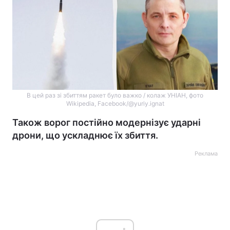
В цей раз зі збиттям ракет було важко / колаж УНІАН, фото
Wikipedia, Facebook/@yuriy.ignat
Також ворог постійно модернізує ударні
дрони, що ускладнює їх збиття.
Реклама