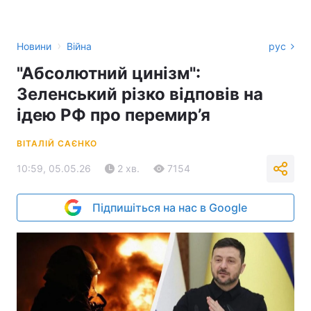
›
Новини
Війна
рус
"Абсолютний цинізм":
Зеленський різко відповів на
ідею РФ про перемир’я
ВІТАЛІЙ САЄНКО
10:59, 05.05.26
2 хв.
7154
Підпишіться на нас в Google