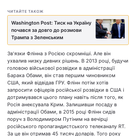
ЧИТАЙТЕ ТАКОЖ
Washington Post: Тиск на Україну
почався за довго до розмови
Трампа з Зеленським
Зв'язки Флінна з Росією скромніші. Але він
ухвалив низку дивних рішень. В 2013 році, будучи
головою військової розвідки в адміністрації
Барака Обами, він став першим чиновником
США, який відвідав ГРУ. Флінн потім хотів
запросити офіцерів російської розвідки в США і
дотримувався цього плану навіть після того, як
Росія анексувала Крим. Залишивши посаду в
адміністрації Обами, в 2015 році Флінн сидів
поруч з Володимиром Путіним на вечірці
російського пропагандистського телеканалу RT.
За це він отримав 45 тисяч доларів. Того року