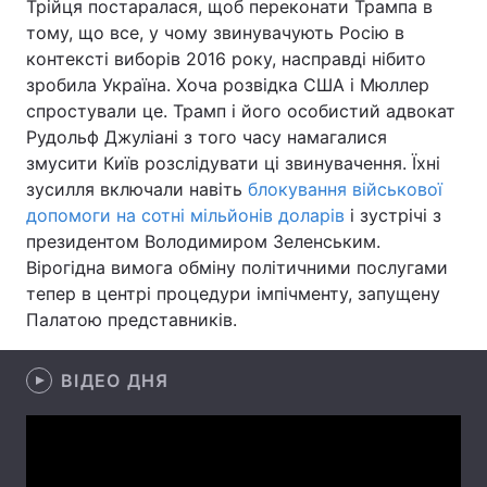
Трійця постаралася, щоб переконати Трампа в
тому, що все, у чому звинувачують Росію в
Лонгріди
контексті виборів 2016 року, насправді нібито
зробила Україна. Хоча розвідка США і Мюллер
Відео з Youtube
Статті
спростували це. Трамп і його особистий адвокат
Рудольф Джуліані з того часу намагалися
Інтерв'ю
Думки
змусити Київ розслідувати ці звинувачення. Їхні
зусилля включали навіть
блокування військової
Архів
Вакансії
допомоги на сотні мільйонів доларів
і зустрічі з
президентом Володимиром Зеленським.
Контакти
Вірогідна вимога обміну політичними послугами
тепер в центрі процедури імпічменту, запущену
Послуги
Палатою представників.
ВІДЕО ДНЯ