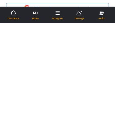
Підпишіться на нас в Google
RU
МОВА
ГОЛОВНА
РОЗДІЛИ
ПОГОДА
ЛАЙТ
REUTERS
Система охолодження в рефрижераторі
була відключена, тому люди не
постраждали.
Реклама