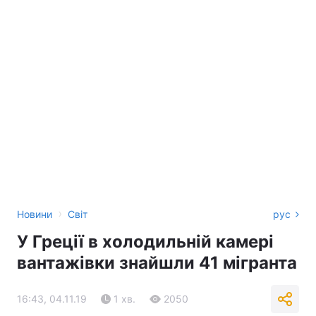
›
Новини
Світ
рус
У Греції в холодильній камері
вантажівки знайшли 41 мігранта
16:43, 04.11.19
1 хв.
2050