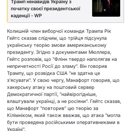
Трамп ненавидів Україну з
початку своєї президентської
каденції - WP
Колишній член виборчої команди Трампа Рік
Гейтс сказав слідчим, що трійця підсунула
українську теорію змови американському
президенту. Згідно з документами Мюллера,
Гейтс розповів, що "Флінн твердо наполягав на
непричетності Росії до зламу". Він говорив
Трампу, що розвідка США "не здатна це
з'ясувати". У свою чергу, Манафорт говорив, що
хакерську атаку на поштовий сервер
Демократичної партії, "найвірогідніше,
влаштували українці, а не росіяни". Гейтс сказав,
що Манафорт "повторив" цю теорію за
Кілімніком, який також вважав, що атака "могла
бути проведена російськими оперативниками в
Україні".