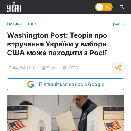
›
Новини
Світ
рус
Washington Post: Теорія про
втручання України у вибори
США може походити з Росії
17:44, 04.11.19
5 хв.
2790
Підпишіться на нас в Google