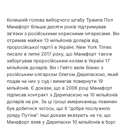
Колишній голова виборчого штабу Трампа Пол
Манафорт більше десяти років підтримував
зв'язки з російськими корисними інтересами. Він
отримав майже 13 мільйонів доларів від
проросійської партії в Україні. New York Times
писало в липні 2017 року, що Манафорт також
заборгував проросійським колам в Україні 17
мільйонів доларів. Він і Гейтс вели бізнес з
російським олігархом Олегом Дерипаскою, який
подав на них у суд і вимагав повернути 19
мільйонів. Є докази, що в 2006 році Манафорт
підписав контракт з Дерипаскою на 10 мільйонів
доларів на рік. За ці гроші американець повинен
був добитися чогось, що б "добре послужило
уряду Путіна". Інші докази вказують на те, що
Манафорт взяв у Дерипаски 10 мільйонів в борг.