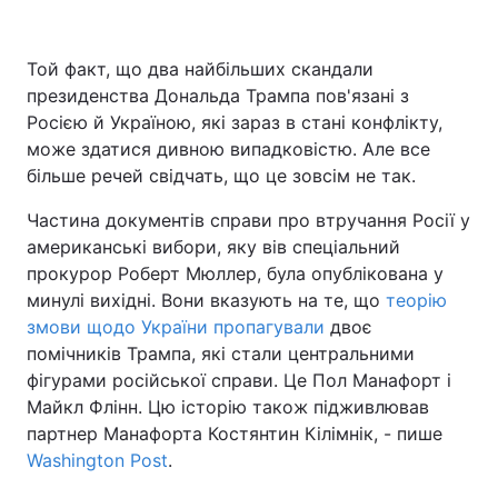
Той факт, що два найбільших скандали
президенства Дональда Трампа пов'язані з
Головна
Війна
Росією й Україною, які зараз в стані конфлікту,
Україна
Політика
може здатися дивною випадковістю. Але все
більше речей свідчать, що це зовсім не так.
Економіка
Світ
Частина документів справи про втручання Росії у
Спорт
Наука
американські вибори, яку вів спеціальний
прокурор Роберт Мюллер, була опублікована у
Техно і зв'язок
Лайт
минулі вихідні. Вони вказують на те, що
теорію
змови щодо України пропагували
двоє
Зброя
Інциденти
помічників Трампа, які стали центральними
фігурами російської справи. Це Пол Манафорт і
Здоров'я
Туризм
Майкл Флінн. Цю історію також підживлював
партнер Манафорта Костянтин Кілімнік, - пише
Цікавинки
Погода
Washington Post
.
Екологія
Регіони