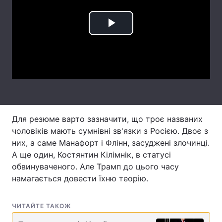
Тема оформлення
Play
Video
Для резюме варто зазначити, що троє названих
чоловіків мають сумнівні зв'язки з Росією. Двоє з
них, а саме Манафорт і Флінн, засуджені злочинці.
А ще один, Костянтин Кілімнік, в статусі
обвинуваченого. Але Трамп до цього часу
намагається довести їхню теорію.
ЧИТАЙТЕ ТАКОЖ