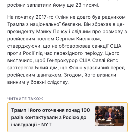
росіяни заплатили йому ще 23 тисячі.
На початку 2017-го Флінн не довго був радником
Трампа з національної безпеки. Він збрехав віце-
президенту Майку Пенсу і слідчим про розмову з
російським послом Сергієм Кисляком,
стверджуючи, що не обговорював санкції США
проти Росії під час перехідного періоду. Цього
вистачило, щоб Генпрокурор США Саллі Єйтс
застерегла Білий дім, що Флінн уразливий перед
російським шантажем. Згодом, його визнали
винним у брехні слідству.
ЧИТАЙТЕ ТАКОЖ
Трамп і його оточення понад 100
разів контактували з Росією до
інавгурації - NYT