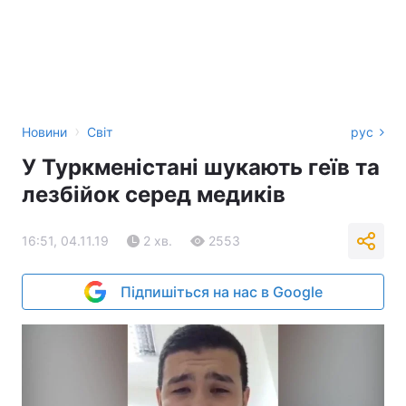
›
Новини
Світ
рус
У Туркменістані шукають геїв та
лезбійок серед медиків
16:51, 04.11.19
2 хв.
2553
Підпишіться на нас в Google