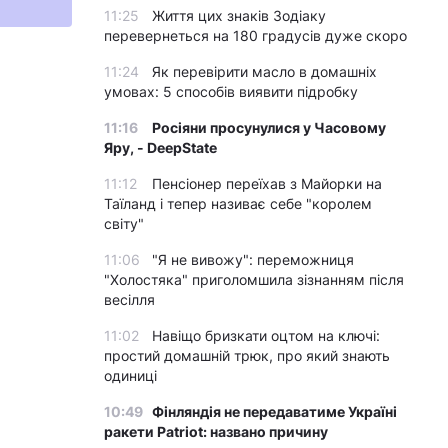
11:25
Життя цих знаків Зодіаку
перевернеться на 180 градусів дуже скоро
11:24
Як перевірити масло в домашніх
умовах: 5 способів виявити підробку
11:16
Росіяни просунулися у Часовому
Яру, - DeepState
11:12
Пенсіонер переїхав з Майорки на
Таїланд і тепер називає себе "королем
світу"
11:06
"Я не вивожу": переможниця
"Холостяка" приголомшила зізнанням після
весілля
11:02
Навіщо бризкати оцтом на ключі:
простий домашній трюк, про який знають
одиниці
10:49
Фінляндія не передаватиме Україні
ракети Patriot: названо причину