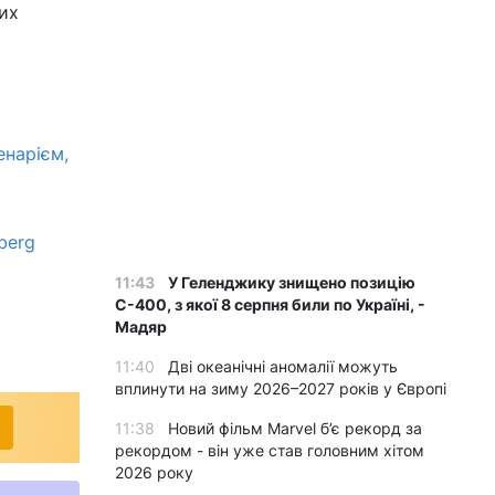
них
енарієм,
berg
11:43
У Геленджику знищено позицію
С-400, з якої 8 серпня били по Україні, -
Мадяр
11:40
Дві океанічні аномалії можуть
вплинути на зиму 2026–2027 років у Європі
11:38
Новий фільм Marvel б’є рекорд за
рекордом - він уже став головним хітом
2026 року