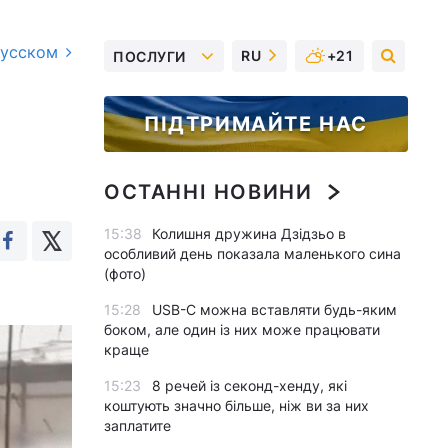
русском
RU
+21
ПОСЛУГИ
ПІДТРИМАЙТЕ НАС
ОСТАННІ НОВИНИ
15:38
Колишня дружина Дзідзьо в
особливий день показала маленького сина
(фото)
15:28
USB-C можна вставляти будь-яким
боком, але один із них може працювати
краще
15:23
8 речей із секонд-хенду, які
коштують значно більше, ніж ви за них
заплатите