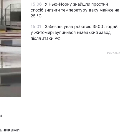
15:06
У Нью-Йорку знайшли простий
спосіб знизити температуру даху майже на
25 °C
15:01
Забезпечував роботою 3500 людей:
у Житомирі зупинився німецький завод
після атаки РФ
Реклама
и.
льниками