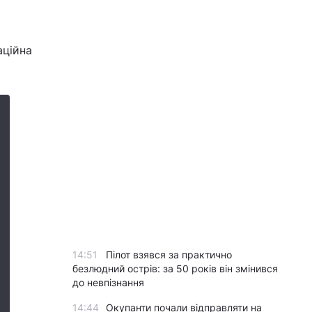
аційна
14:51
Пілот взявся за практично
безлюдний острів: за 50 років він змінився
до невпізнання
14:44
Окупанти почали відправляти на