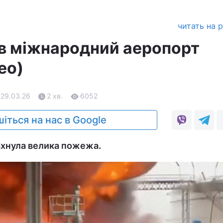
читать на 
ав міжнародний аеропорт
ео)
 29.03.26
2 хв.
6052
іться на нас в Google
ахнула велика пожежа.