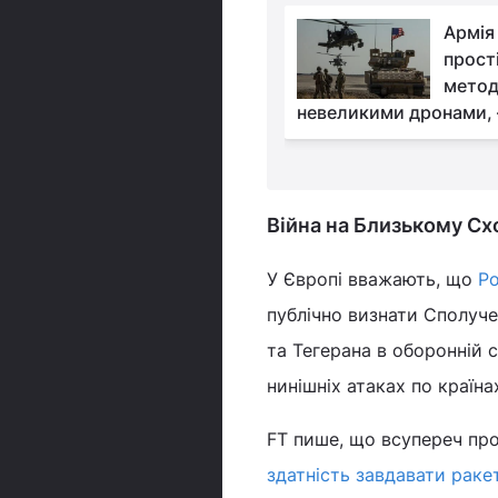
Іран заявив про
Армія
знищення в Дубаї
прості
складу систем ППО з
метод
: у МЗС відреагували
невеликими дронами, 
Війна на Близькому Схо
У Європі вважають, що
Ро
публічно визнати Сполуче
та Тегерана в оборонній 
нинішніх атаках по країн
FT пише, що всупереч пр
здатність завдавати раке