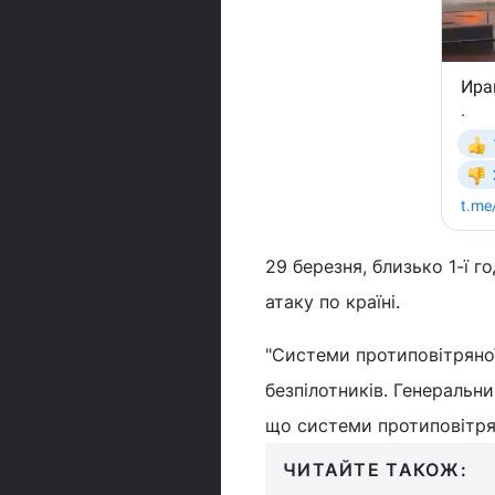
29 березня, близько 1-ї г
атаку по країні.
"Системи протиповітряної
безпілотників. Генеральни
що системи протиповітрян
ЧИТАЙТЕ ТАКОЖ: