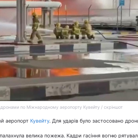
 дронами по Міжнародному аеропорту Кувейту / скріншот
ий аеропорт
Кувейту
. Для ударів було застосовано дрон
 спалахнула велика пожежа. Кадри гасіння вогню рятува