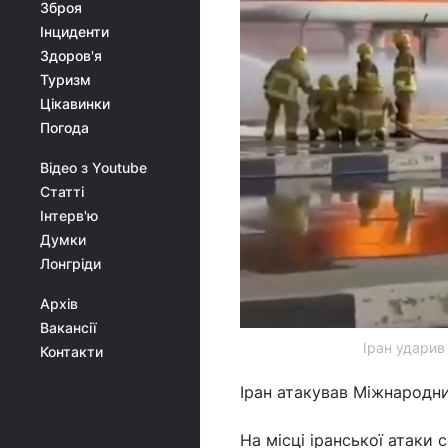
Зброя
Інциденти
Здоров'я
Туризм
Цікавинки
Погода
Відео з Youtube
Статті
Інтерв'ю
Думки
Лонгріди
Архів
Вакансії
Іран ударив
Контакти
Іран атакував Міжнародн
На місці іранської атаки