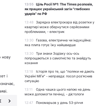
13:55
Ціль Росії №1: The Times розповів,
як працює український загін "глибоких
ударів" по РФ
13:48
Зарядка електрокара від розетки у
квартирі може обернутися серйозними
проблемами, - електрик
13:30
Газова, електрична чи індукційна:
яка плита готує їжу найшвидше
13:30
Три знаки Зодіаку ось-ось
 нову
попрощаються з самотністю та знайдуть
кохання
13:18
Історія про те, що "поляки не дають
ет і
Україні МіГи" - неправда: посол роз’яснив
ситуацію
означає,
13:11
Одна чашка цього напою на день
яві.
може допомогти печінці, - дієтологи
12:47
Пономарьов у день 53-річчя