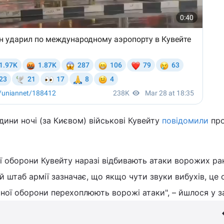
одини ночі (за Києвом) військові Кувейту
повідомили
про
 оборони Кувейту наразі відбивають атаки ворожих рак
й штаб армії зазначає, що якщо чути звуки вибухів, це 
ої оборони перехоплюють ворожі атаки", – йшлося у за