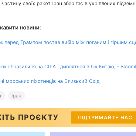
частину своїх ракет Іран зберігає в укріплених підзем
кавити новини:
м: перед Трампом постав вибір між поганим і гіршим сц
оки образилися на США і дивляться в бік Китаю, - Bloom
і морських піхотинців на Близький Схід
т
Іран
ІТЬ ПРОЄКТУ
ПІДТРИМАЙТЕ НАС