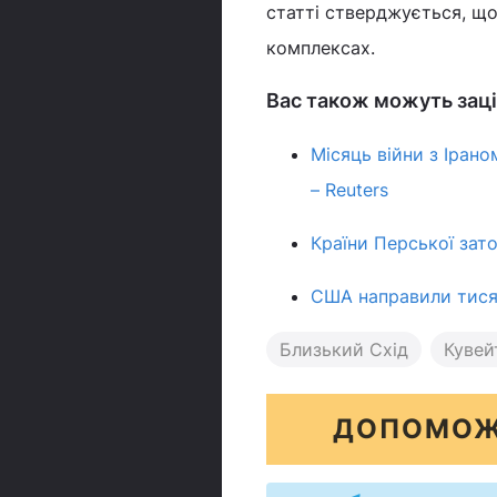
статті стверджується, що 
комплексах.
Вас також можуть заці
Місяць війни з Ірано
– Reuters
Країни Перської зат
США направили тисяч
Близький Схід
Кувей
ДОПОМОЖ