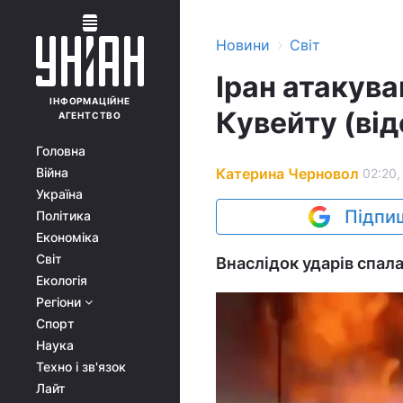
›
Новини
Світ
Іран атакув
ІНФОРМАЦІЙНЕ
Кувейту (від
АГЕНТСТВО
Головна
Катерина Черновол
Війна
02:20,
Україна
Підпиш
Політика
Економіка
Світ
Внаслідок ударів спал
Екологія
Регіони
Спорт
Наука
Техно і зв'язок
Лайт