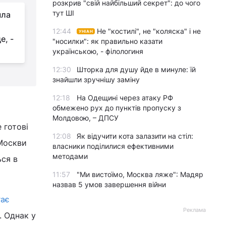
розкрив "свій найбільший секрет": до чого
тут ШІ
шла
Іран заявив про
знищення в Дубаї
12:44
Не "костилі", не "коляска" і не
УНІАН
е, -
складу систем ППО з
"носилки": як правильно казати
українцями: у МЗС відреагували
н
українською, - філологиня
12:30
Шторка для душу йде в минуле: їй
знайшли зручнішу заміну
12:18
На Одещині через атаку РФ
обмежено рух до пунктів пропуску з
Молдовою, – ДПСУ
е готові
12:08
Як відучити кота залазити на стіл:
 Москви
власники поділилися ефективними
методами
ься в
11:57
"Ми вистоїмо, Москва ляже": Мадяр
назвав 5 умов завершення війни
гає
Реклама
. Однак у