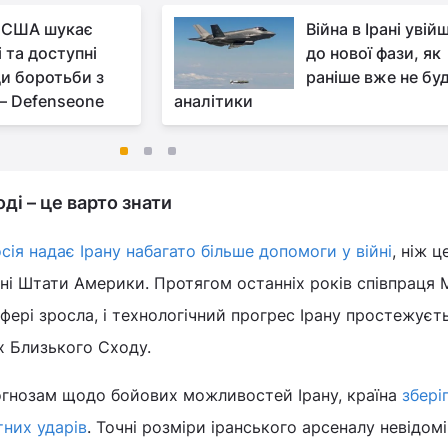
 США шукає
Війна в Ірані увій
 та доступні
до нової фази, як
и боротьби з
раніше вже не буд
– Defenseone
аналітики
ді – це варто знати
сія надає Ірану набагато більше допомоги у війні
, ніж ц
ні Штати Америки. Протягом останніх років співпраця
сфері зросла, і технологічний прогрес Ірану простежуєт
ах Близького Сходу.
огнозам щодо бойових можливостей Ірану, країна
збері
тних ударів
. Точні розміри іранського арсеналу невідомі