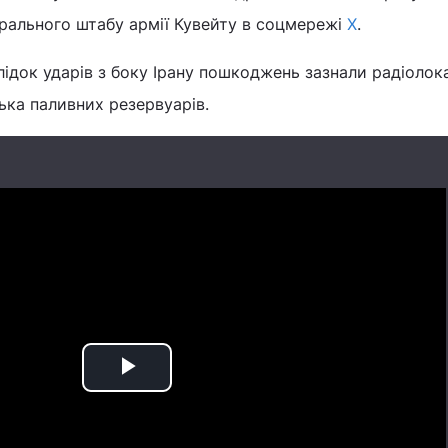
ерального штабу армії Кувейту в соцмережі
Х
.
ідок ударів з боку Ірану пошкоджень зазнали радіолок
ька паливних резервуарів.
Play
Video