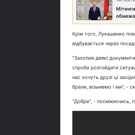
ЧИТАЙТ
Мітинги
обмежен
Крім того, Лукашенко пов
відбувається через посадк
"Захопив деякі документи.
спроба розгойдати ситуаці
нас хочуть друзі ці захід
брали, візьмемо і ми", - 
"Добре", - посміюючись, 