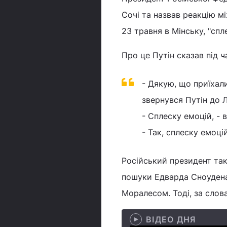
Сочі та назвав реакцію м
23 травня в Мінську, "спл
Про це Путін сказав під 
- Дякую, що приїхал
звернувся Путін до 
- Сплеску емоцій, - 
- Так, сплеску емоцій
Російський президент так
пошуки Едварда Сноудена 
Моралесом. Тоді, за слова
ВІДЕО ДНЯ