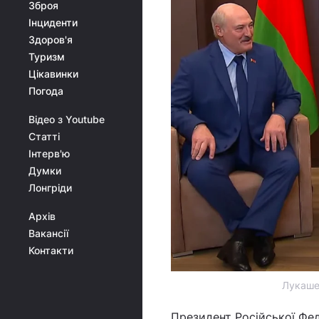
Зброя
Інциденти
Здоров'я
Туризм
Цікавинки
Погода
Відео з Youtube
Статті
Інтерв'ю
Думки
Лонгріди
Архів
Вакансії
Контакти
Лукашен
Президент Російської Фе