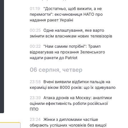
01:19
"Достатньо, щоб вижити, а не
перемогти": ексчиновниця НАТО про
надання ракет Україні
00:25
Одне налаштування, яке варто
змінити всім власникам нових телевізорів
00:22
"Нам самим потрібні": Трамп
відреагував на прохання Зеленського
надати ракети до Patriot
06 серпня, четвер
23:58
Вчені виявили відбитки пальців на
кераміці віком 8000 років: що їх здивувало
23:39
Атака дронів на Москву: аналітики
оцінили ефективність роботи російської
ППО
23:24
Жінки з дипломами частіше
обирають успішних чоловіків без вищої