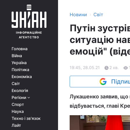
›
Новини
Світ
Путін зустрі
ІНФОРМАЦІЙНЕ
ситуацію на
АГЕНТСТВО
емоцій" (від
Головна
Війна
Україна
19:45, 28.05.21
2 хв.
Політика
Економіка
Підпиш
Світ
Екологія
Лукашенко заявив, що 
Регіони
Спорт
відбувається, главі Кр
Наука
Техно і зв'язок
Лайт