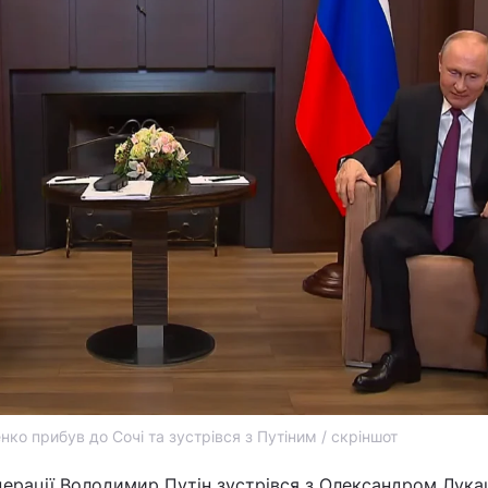
ко прибув до Сочі та зустрівся з Путіним / скріншот
дерації Володимир Путін зустрівся з Олександром Лук