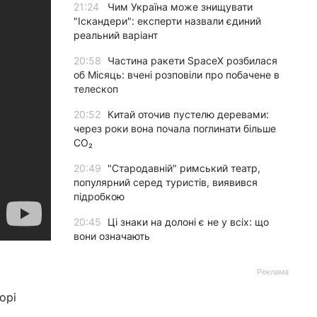
21:24
Чим Україна може знищувати
"Іскандери": експерти назвали єдиний
реальний варіант
20:58
Частина ракети SpaceX розбилася
об Місяць: вчені розповіли про побачене в
телескоп
20:52
Китай оточив пустелю деревами:
через роки вона почала поглинати більше
CO₂
20:49
"Стародавній" римський театр,
популярний серед туристів, виявився
підробкою
20:45
Ці знаки на долоні є не у всіх: що
вони означають
Реклама
орі