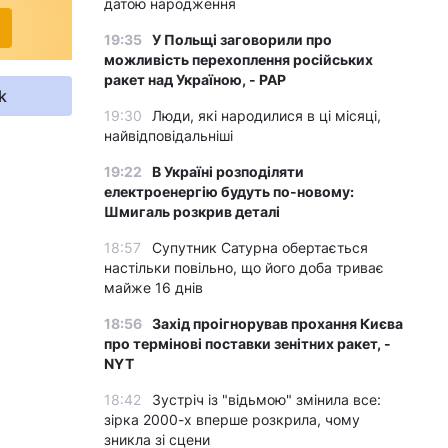
датою народження
19:35
У Польщі заговорили про
можливість перехоплення російських
ракет над Україною, - PAP
k
19:30
Люди, які народилися в ці місяці,
найвідповідальніші
19:22
В Україні розподіляти
електроенергію будуть по-новому:
Шмигаль розкрив деталі
18:57
Супутник Сатурна обертається
настільки повільно, що його доба триває
майже 16 днів
18:56
Захід проігнорував прохання Києва
про термінові поставки зенітних ракет, -
NYT
18:42
Зустріч із "відьмою" змінила все:
зірка 2000-х вперше розкрила, чому
зникла зі сцени