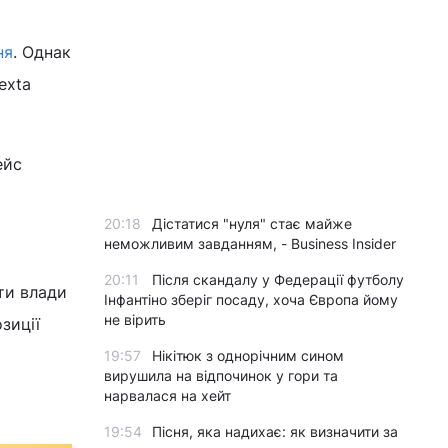
ня
. Однак
exta
ейс
20:18
Дістатися "нуля" стає майже
неможливим завданням, - Business Insider
20:11
Після скандалу у Федерації футболу
ти влади
Інфантіно зберіг посаду, хоча Європа йому
не вірить
зиції
19:57
Нікітюк з однорічним сином
вирушила на відпочинок у гори та
нарвалася на хейт
19:54
Пісня, яка надихає: як визначити за