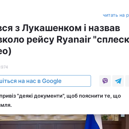
читать на 
вся з Лукашенком і назвав
вколо рейсу Ryanair "сплес
ео)
1974
іться на нас в Google
привіз "деякі документи", щоб пояснити те, що
емля.