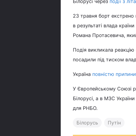
Білорусі через
події з лі
23 травня борт екстрено 
в результаті влада країн
Романа Протасевича, який
Подія викликала реакцію 
посадили під тиском влад
Україна
повністю припини
У Європейському Союзі р
Білорусі, а в МЗС Україн
для РНБО.
Білорусь
Путін