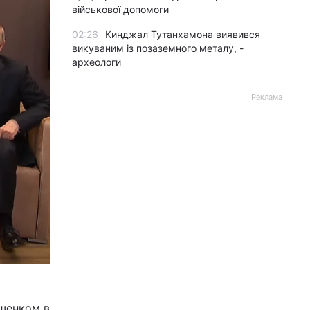
військової допомоги
02:26
Кинджал Тутанхамона виявився
викуваним із позаземного металу, -
археологи
Реклама
ашенком в