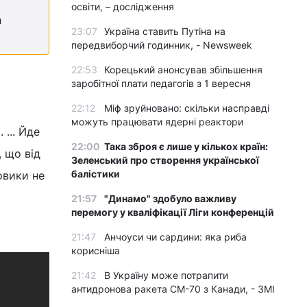
освіти, – дослідження
а
23:07
Україна ставить Путіна на
передвиборчий годинник, - Newsweek
22:53
Корецький анонсував збільшення
заробітної плати педагогів з 1 вересня
22:12
Міф зруйновано: скільки насправді
можуть працювати ядерні реактори
... Йде
22:00
Така зброя є лише у кількох країн:
, що від
Зеленський про створення української
балістики
овики не
21:57
"Динамо" здобуло важливу
перемогу у кваліфікації Ліги конференцій
21:47
Анчоуси чи сардини: яка риба
корисніша
21:42
В Україну може потрапити
антидронова ракета CM-70 з Канади, - ЗМІ