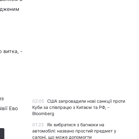
адженим
 витка, -
ез
02:05
США запровадили нові санкції проти
Куби за співпрацю з Китаєм та РФ, -
вії Ево
Bloomberg
01:23
Як вибратися з багнюки на
автомобілі: названо простий предмет у
салоні, що може допомогти