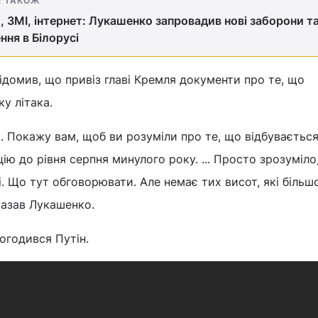
Е ТАКОЖ
, ЗМІ, інтернет: Лукашенко запровадив нові заборони т
ня в Білорусі
ідомив, що привіз главі Кремля документи про те, що
у літака.
 Покажу вам, щоб ви розуміли про те, що відбувається. 
ю до рівня серпня минулого року. ... Просто зрозуміло
ні. Що тут обговорювати. Але немає тих висот, які більш
сказав Лукашенко.
погодився Путін.