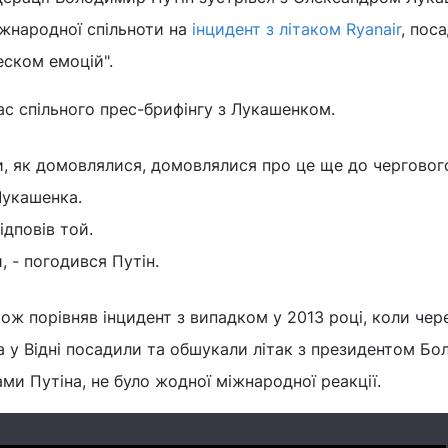
іжнародної спільноти на
інцидент з літаком Ryanair
, пос
еском емоцій".
час спільного прес-брифінгу з Лукашенком.
и, як домовлялися, домовлялися про це ще до чергового
Лукашенка.
відповів той.
, - погодився Путін.
ож порівняв інцидент з випадком у 2013 році, коли чер
у Відні посадили та обшукали літак з президентом Болі
ми Путіна, не було жодної міжнародної реакції.