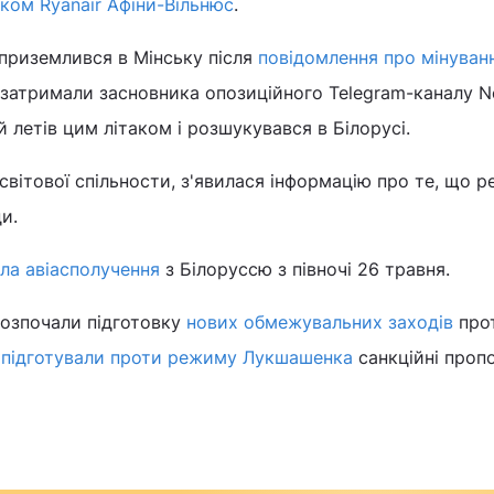
таком Ryanair Афіни-Вільнюс
.
приземлився в Мінську після
повідомлення про мінуван
и затримали засновника опозиційного Telegram-каналу N
 летів цим літаком і розшукувався в Білорусі.
світової спільности, з'явилася інформацію про те, що р
и.
ла авіасполучення
з Білоруссю з півночі 26 травня.
озпочали підготовку
нових обмежувальних заходів
про
и
підготували проти режиму Лукшашенка
санкційні пропо