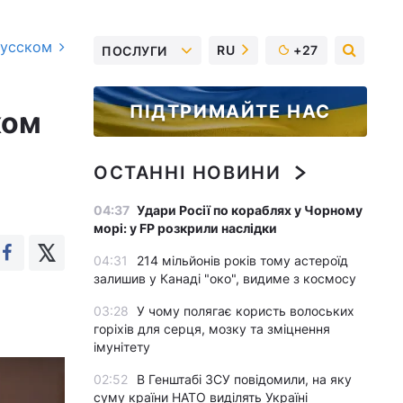
русском
RU
+27
ПОСЛУГИ
ПІДТРИМАЙТЕ НАС
ком
ОСТАННІ НОВИНИ
04:37
Удари Росії по кораблях у Чорному
морі: у FP розкрили наслідки
04:31
214 мільйонів років тому астероїд
залишив у Канаді "око", видиме з космосу
03:28
У чому полягає користь волоських
горіхів для серця, мозку та зміцнення
імунітету
02:52
В Генштабі ЗСУ повідомили, на яку
суму країни НАТО виділять Україні