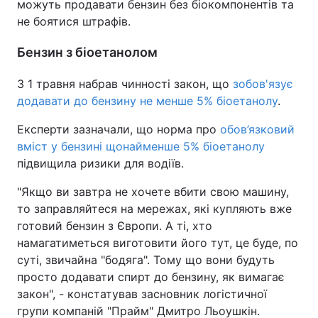
можуть продавати бензин без біокомпонентів та
не боятися штрафів.
Бензин з біоетанолом
З 1 травня набрав чинності закон, що
зобов'язує
додавати до бензину не менше 5% біоетанолу
.
Експерти зазначали, що норма про
обов’язковий
вміст у бензині щонайменше 5% біоетанолу
підвищила ризики для водіїв.
"Якщо ви завтра не хочете вбити свою машину,
то заправляйтеся на мережах, які купляють вже
готовий бензин з Європи. А ті, хто
намагатиметься виготовити його тут, це буде, по
суті, звичайна "бодяга". Тому що вони будуть
просто додавати спирт до бензину, як вимагає
закон", - констатував засновник логістичної
групи компаній "Прайм" Дмитро Льоушкін.