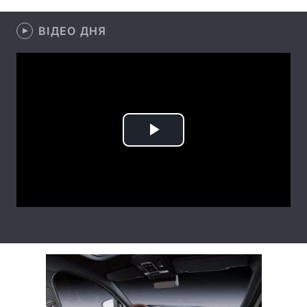
Лонгріди
ВІДЕО ДНЯ
Відео з Youtube
Статті
Інтерв'ю
Думки
Архів
Вакансії
Play
Контакти
Video
Послуги