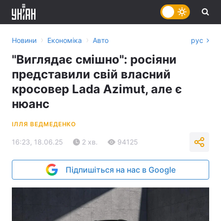
›
›
Новини
Економіка
Авто
рус
"Виглядає смішно": росіяни
представили свій власний
кросовер Lada Azimut, але є
нюанс
ІЛЛЯ ВЕДМЕДЕНКО
16:23, 18.06.25
2 хв.
94125
Підпишіться на нас в Google