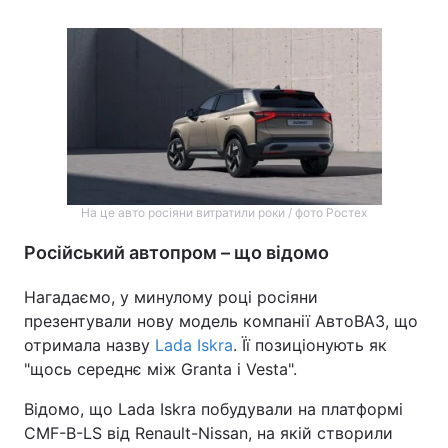
На це авто росіяни витратили роки / фото Ростех
Російський автопром – що відомо
Нагадаємо, у минулому році росіяни
презентували нову модель компанії АвтоВАЗ, що
отримала назву
Lada Iskra
. Її позиціонують як
"щось середнє між Granta і Vesta".
Відомо, що Lada Iskra побудували на платформі
CMF-B-LS від Renault-Nissan, на якій створили