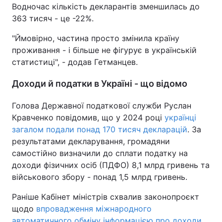
Водночас кількість декларантів зменшилась до
363 тисяч - це -22%.
"Ймовірно, частина просто змінила країну
проживання - і більше не фігурує в українській
статистиці", - додав Гетманцев.
Доходи й податки в Україні - що відомо
Голова Державної податкової служби Руслан
Кравченко повідомив, що у 2024 році
українці
загалом подали понад 170 тисяч декларацій
. За
результатами декларування, громадяни
самостійно визначили до сплати податку на
доходи фізичних осіб (ПДФО) 8,1 млрд гривень та
військового збору - понад 1,5 млрд гривень.
Раніше Кабінет міністрів схвалив законопроєкт
щодо
впровадження міжнародного
автоматичного обміну інформацією про доходи
,