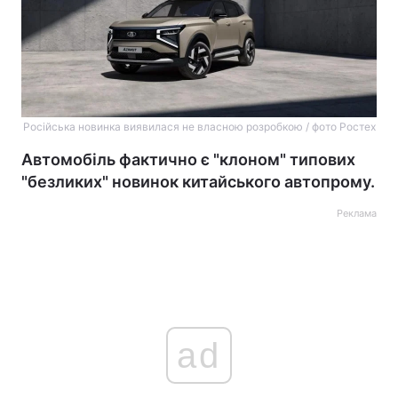
Російська новинка виявилася не власною розробкою / фото Ростех
Автомобіль фактично є "клоном" типових
"безликих" новинок китайського автопрому.
Реклама
ad