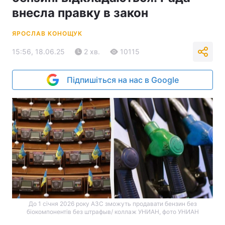
внесла правку в закон
ЯРОСЛАВ КОНОЩУК
15:56, 18.06.25
2 хв.
10115
Підпишіться на нас в Google
До 1 січня 2026 року АЗС зможуть продавати бензин без
біокомпонентів без штрафыв/ коллаж УНИАН, фото УНИАН