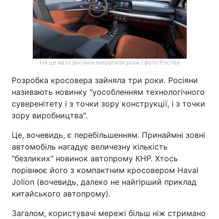
Тема оформлення
На це авто росіяни витратили роки / фото Ростех
Розробка кросовера зайняла три роки. Росіяни
називають новинку "уособленням технологічного
суверенітету і з точки зору конструкції, і з точки
зору виробництва".
Це, вочевидь, є перебільшенням. Принаймні зовні
автомобіль нагадує величезну кількість
"безликих" новинок автопрому КНР. Хтось
порівнює його з компактним кросовером Haval
Jolion (вочевидь, далеко не найгірший приклад
китайського автопрому).
Загалом, користувачі мережі більш ніж стримано