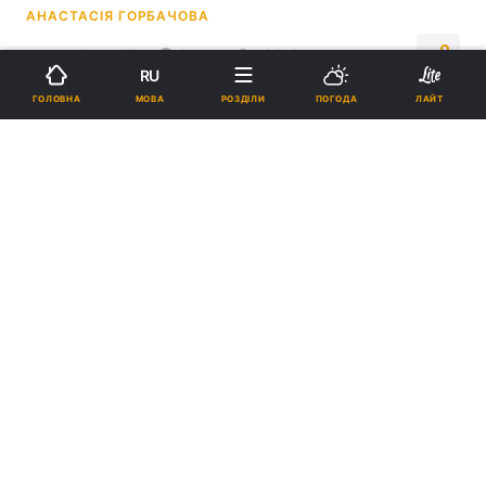
АНАСТАСІЯ ГОРБАЧОВА
14:41, 18.06.25
2 хв.
13219
RU
МОВА
ГОЛОВНА
РОЗДІЛИ
ПОГОДА
ЛАЙТ
Підпишіться на нас в Google
Деякі продукти в Німеччині дешевші, ніж в Україні / колаж УНІАН,
скріншот
Блогери відвідали популярні супермаркети.
Реклама