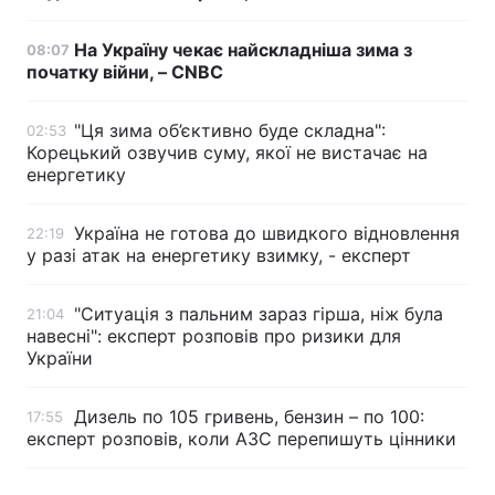
На Україну чекає найскладніша зима з
08:07
початку війни, – CNBC
"Ця зима об’єктивно буде складна":
02:53
Корецький озвучив суму, якої не вистачає на
енергетику
Україна не готова до швидкого відновлення
22:19
у разі атак на енергетику взимку, - експерт
"Ситуація з пальним зараз гірша, ніж була
21:04
навесні": експерт розповів про ризики для
України
Дизель по 105 гривень, бензин – по 100:
17:55
експерт розповів, коли АЗС перепишуть цінники