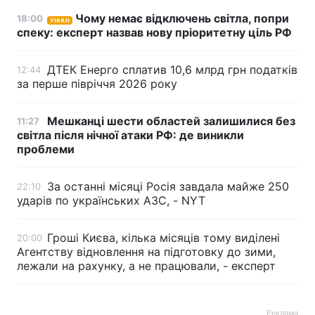
Чому немає відключень світла, попри
18:00
УНІАН
Лонгріди
спеку: експерт назвав нову пріоритетну ціль РФ
Відео з Youtube
Статті
ДТЕК Енерго сплатив 10,6 млрд грн податків
12:44
за перше півріччя 2026 року
Інтерв'ю
Думки
Мешканці шести областей залишилися без
11:27
Архів
Вакансії
світла після нічної атаки РФ: де виникли
проблеми
Контакти
За останні місяці Росія завдала майже 250
22:10
Послуги
ударів по українських АЗС, - NYT
Гроші Києва, кілька місяців тому виділені
20:00
Агентству відновлення на підготовку до зими,
лежали на рахунку, а не працювали, - експерт
Реклама