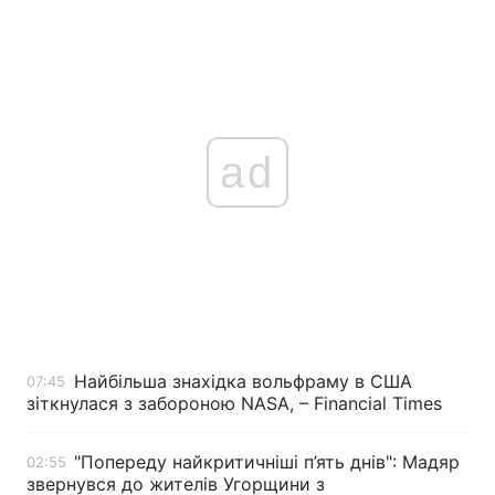
ad
Найбільша знахідка вольфраму в США
07:45
зіткнулася з забороною NASA, – Financial Times
"Попереду найкритичніші п’ять днів": Мадяр
02:55
звернувся до жителів Угорщини з