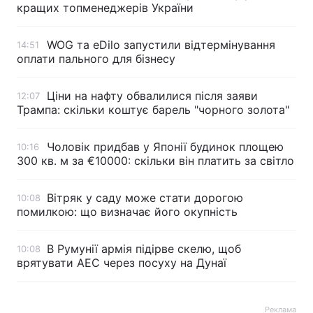
кращих топменеджерів України
WOG та eDilo запустили відтермінування
14:51
оплати пального для бізнесу
Ціни на нафту обвалилися після заяви
12:07
Трампа: скільки коштує барель "чорного золота"
Чоловік придбав у Японії будинок площею
10:16
300 кв. м за €10000: скільки він платить за світло
Вітряк у саду може стати дорогою
10:08
помилкою: що визначає його окупність
В Румунії армія підірве скелю, щоб
10:08
врятувати АЕС через посуху на Дунаї
Реклама