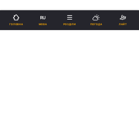
RU
МОВА
ГОЛОВНА
РОЗДІЛИ
ПОГОДА
ЛАЙТ
ad
Росія почала імпортувати бензин з Африки
15:47
на тлі дефіциту пального, - Reuters
ДТЕК розпочав екологічну ініціативу "Трек
15:11
Лелек", щоб досліджувати міграції птахів та