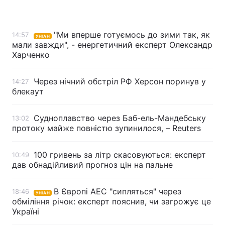
"Ми вперше готуємось до зими так, як
14:57
УНІАН
Головна
Війна
мали завжди", - енергетичний експерт Олександр
Харченко
Україна
Політика
Через нічний обстріл РФ Херсон поринув у
14:27
Економіка
Світ
блекаут
Спорт
Наука
Судноплавство через Баб-ель-Мандебську
13:02
протоку майже повністю зупинилося, – Reuters
Техно і зв'язок
Лайт
Зброя
Інциденти
100 гривень за літр скасовуються: експерт
10:49
дав обнадійливий прогноз цін на пальне
Здоров'я
Туризм
В Європі АЕС "сипляться" через
18:46
УНІАН
Цікавинки
Погода
обміління річок: експерт пояснив, чи загрожує це
Україні
Екологія
Регіони