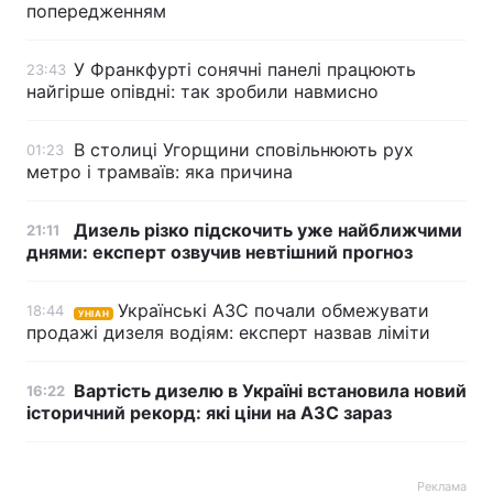
попередженням
У Франкфурті сонячні панелі працюють
23:43
найгірше опівдні: так зробили навмисно
В столиці Угорщини сповільнюють рух
01:23
метро і трамваїв: яка причина
Дизель різко підскочить уже найближчими
21:11
днями: експерт озвучив невтішний прогноз
Українські АЗС почали обмежувати
18:44
УНІАН
продажі дизеля водіям: експерт назвав ліміти
Вартість дизелю в Україні встановила новий
16:22
історичний рекорд: які ціни на АЗС зараз
Реклама