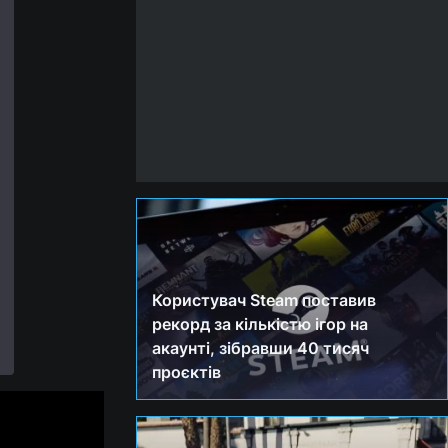
Користувач Steam поставив
рекорд за кількістю ігор на
акаунті, зібравши 40 тисяч
проєктів