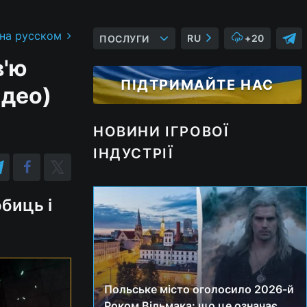
 на русском
RU
+20
ПОСЛУГИ
в'ю
ПІДТРИМАЙТЕ НАС
ідео)
НОВИНИ ІГРОВОЇ
ІНДУСТРІЇ
биць і
Польське місто оголосило 2026-й
Роком Відьмака: що це означає