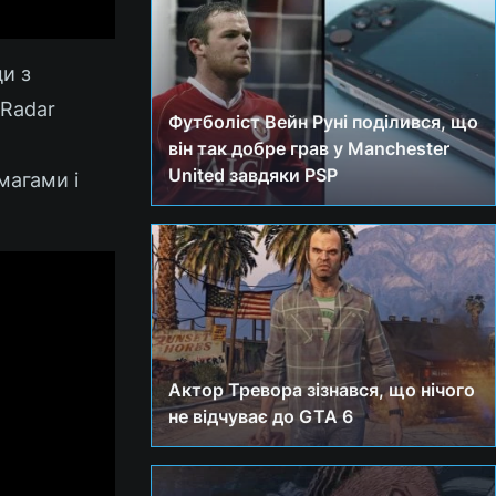
и з
sRadar
Футболіст Вейн Руні поділився, що
він так добре грав у Manchester
United завдяки PSP
магами і
Актор Тревора зізнався, що нічого
не відчуває до GTA 6