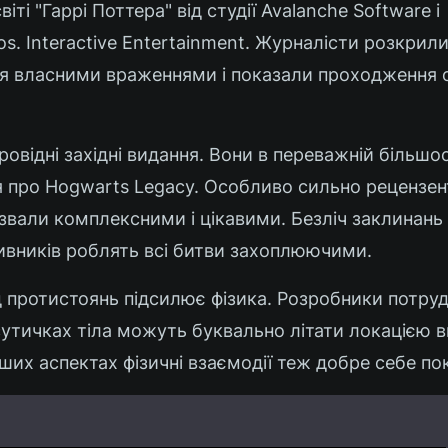
іті "Гаррі Поттера" від студії Avalanche Software і
s. Interactive Entertainment. Журналісти розкрили
ся власними враженнями і показали проходження о
ровідні західні видання. Вони в переважній більшос
я про Hogwarts Legacy. Особливо сильно рецензе
азвали комплексними і цікавими. Безліч заклинань 
тивників роблять всі битви захоплюючими.
д протистоянь підсилює фізика. Розробники потру
сутичках тіла можуть буквально літати локацією в
інших аспектах фізичні взаємодії теж добре себе по