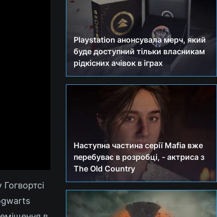
Playstation анонсувала мерч, який
буде доступний тільки власникам
рідкісних ачівок в іграх
Наступна частина серії Mafia вже
перебуває в розробці, - актриса з
The Old Country
 Гогвортсі
ogwarts
реміщення в