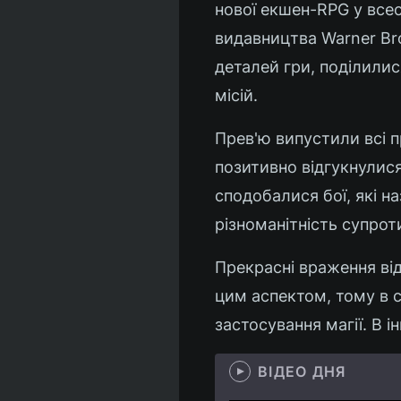
нової екшен-RPG у всесв
видавництва Warner Bro
деталей гри, поділили
місій.
Прев'ю випустили всі п
позитивно відгукнулис
сподобалися бої, які н
різноманітність супро
Прекрасні враження ві
цим аспектом, тому в 
застосування магії. В 
ВІДЕО ДНЯ