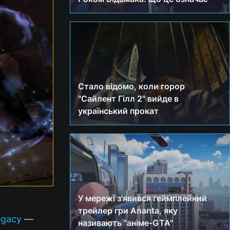
Стало відомо, коли горор
"Сайлент Гілл 2" вийде в
український прокат
У мережі з'явився геймплейний
трейлер гри Ananta, яку
egacy
—
називають "аніме-GTA"