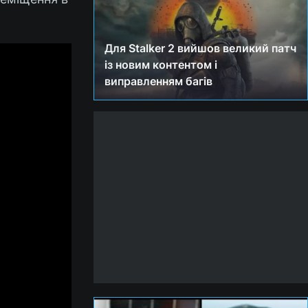
Для Stalker 2 вийшов великий патч
із новим контентом і
виправленням багів