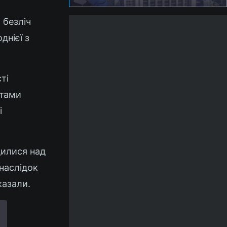
 безліч
днієї з
ті
нтами
і
дилися над
наслідок
казали.