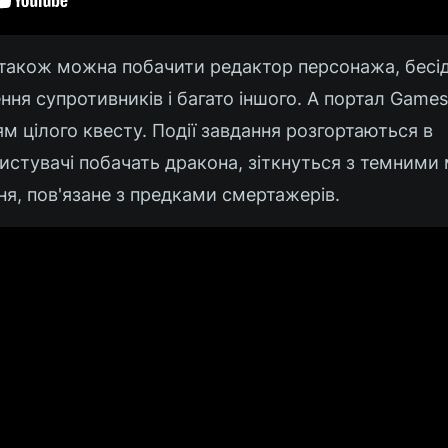
 також можна побачити редактор персонажа, бесід
ння супротивників і багато іншого. А портал Game
 цілого квесту. Події завдання розгортаються в
истувачі побачать дракона, зіткнуться з темними 
я, пов'язане з предками смертажерів.