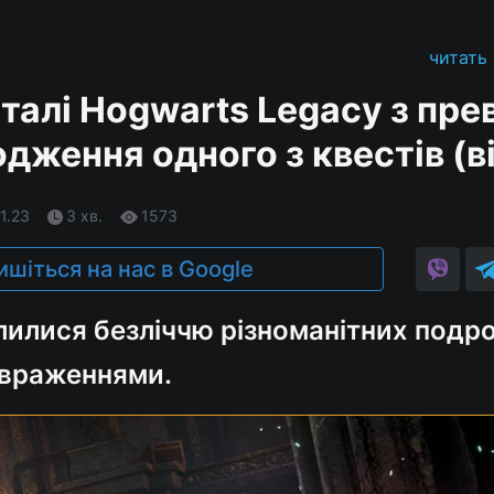
читать
талі Hogwarts Legacy з пре
одження одного з квестів (в
1.23
3 хв.
1573
ишіться на нас в Google
лилися безліччю різноманітних подро
 враженнями.