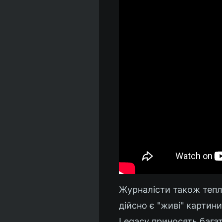
Журналісти також тепло
дійсно є "живі" картини
Legacy приносять багат