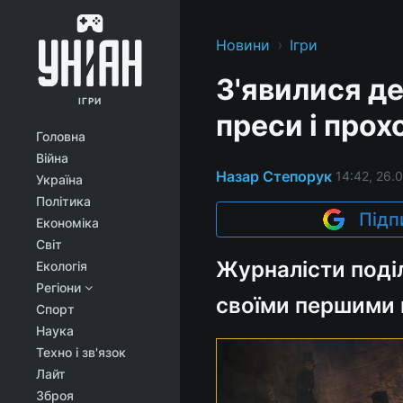
›
Новини
Ігри
З'явилися де
ІГРИ
преси і прох
Головна
Війна
Назар Степорук
14:42, 26.0
Україна
Політика
Підп
Економіка
Світ
Журналісти поді
Екологія
Регіони
своїми першими
Спорт
Наука
Техно і зв'язок
Лайт
Зброя