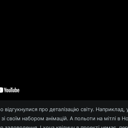
 відгукнулися про деталізацію світу. Наприклад, у
 зі своїм набором анімацій. А польоти на мітлі в H
о задоволення. І хоча квідичу в проекті немає, пе