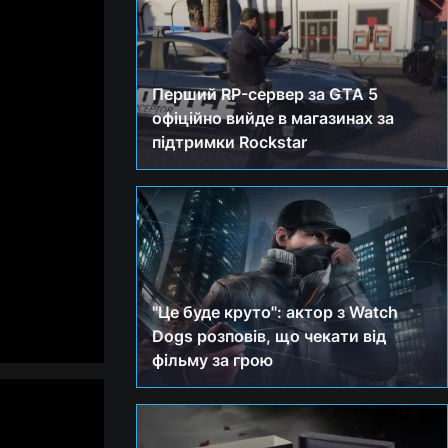
Перший RP-сервер за GTA 5
офіційно вийде в магазинах за
підтримки Rockstar
"Це буде круто": актор з Watch
Dogs розповів, що чекати від
фільму за грою