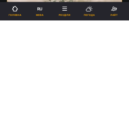
RU
МОВА
ГОЛОВНА
РОЗДІЛИ
ПОГОДА
ЛАЙТ
Користувачі Epic Games Store можуть безкоштовно забрати
Ghostrunner 2 / фото One More Level
18:45, 26.12.2024
1 хв.
2945
Гру роздаватимуть до вечора 27 грудня.
Реклама