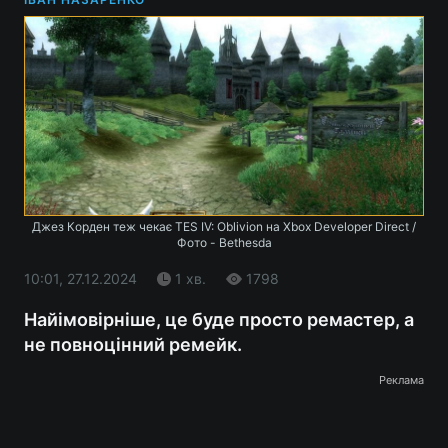
Джез Корден теж чекає TES IV: Oblivion на Xbox Developer Direct /
Фото - Bethesda
10:01, 27.12.2024
1 хв.
1798
Найімовірніше, це буде просто ремастер, а
не повноцінний ремейк.
Реклама