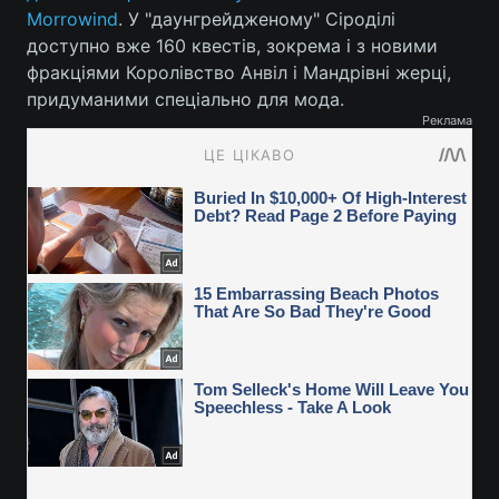
Morrowind
. У "даунгрейдженому" Сіроділі
доступно вже 160 квестів, зокрема і з новими
фракціями Королівство Анвіл і Мандрівні жерці,
придуманими спеціально для мода.
Реклама