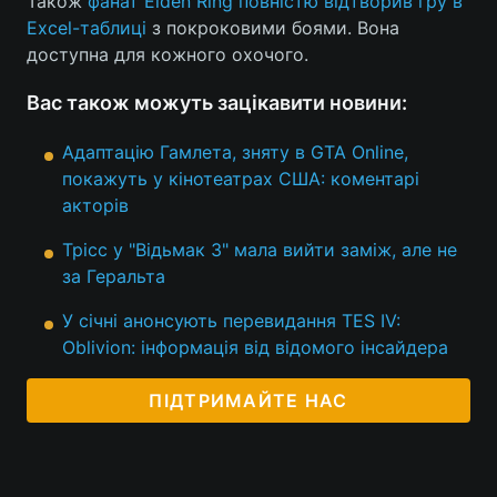
Також
фанат Elden Ring повністю відтворив гру в
Excel-таблиці
з покроковими боями. Вона
Тема оформлення
доступна для кожного охочого.
Вас також можуть зацікавити новини:
Адаптацію Гамлета, зняту в GTA Online,
покажуть у кінотеатрах США: коментарі
акторів
Трісс у "Відьмак 3" мала вийти заміж, але не
за Геральта
У січні анонсують перевидання TES IV:
Oblivion: інформація від відомого інсайдера
ПІДТРИМАЙТЕ НАС