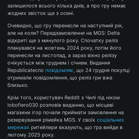
залишилося всього кілька днів, а про гру немає
жодних звісток ще з осені.
Очевидно, що гру перенесли на наступний рік,
Головна
Війна
але на коли? Передзамовлення на MGS: Delta
відкриті ще з минулого року. Спочатку реліз
Україна
Політика
планувався на жовтень 2024 року, потім його
Економіка
Світ
перенесли на листопад, а зараз вікно релізу
очікується між груднем і січнем. Видання
Спорт
Наука
Republicatecno
повідомляє
, що 24 грудня покупці
отримали повідомлення, що реліз гри вже
Техно і зв'язок
Лайт
близько.
Зброя
Інциденти
Крім того, користувач Reddit з Чилі під ніком
lobofiero030 розповів виданню, що місцеві
Здоров'я
Туризм
магазини ігор почали приймати замовлення на
резервування рімейка MGS. У своїх
соціальних
Цікавинки
Погода
мережах
ритейлери вказують, що гра вийде в
лютому 2025 року.
Екологія
Регіони