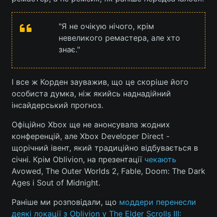
"Я не очікую нічого, крім
невеликого ремастера, але хто
знає."
І все ж Корден зауважив, що це скоріше його
особиста думка, ніж якийсь наднадійний
інсайдерський прогноз.
Офіційно Xbox ще не анонсувала жодних
конференцій, але Xbox Developer Direct -
щорічний івент, який традиційно відбувається в
січні. Крім Oblivion, на презентації
чекають
Avowed, The Outer Worlds 2, Fable, Doom: The Dark
Ages і Sout of Midnight.
Раніше ми розповідали, що
моддери перенесли
деякі локації з Oblivion у The Elder Scrolls III: