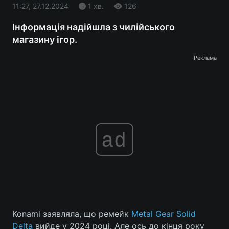
11:27, 27.12.2024
1 хв.
126
Інформація надійшла з чилійського
магазину ігор.
Реклама
ad
Konami заявляла, що ремейк
Metal Gear Solid
Delta
вийде у 2024 році. Але ось до кінця року