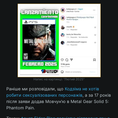
Лонгріди
Відео з Youtube
Статті
Інтерв'ю
Думки
Архів
Вакансії
Контакти
Послуги
Напис на картинці: "Лютий 2025"
Раніше ми розповідали, що
Кодзіма не хотів
робити сексуалізованих персонажів
, а за 17 років
після заяви додав Мовчун'ю в Metal Gear Solid 5:
Phantom Pain.