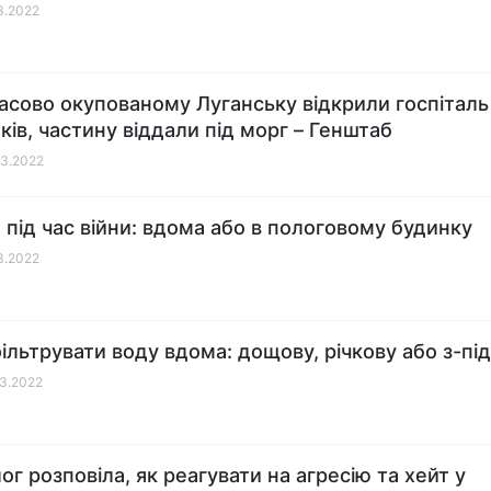
03.2022
асово окупованому Луганську відкрили госпіталь
ків, частину віддали під морг – Генштаб
03.2022
 під час війни: вдома або в пологовому будинку
03.2022
фільтрувати воду вдома: дощову, річкову або з-пі
03.2022
ог розповіла, як реагувати на агресію та хейт у