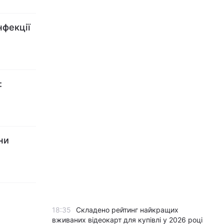
нфекції
:
ни
18:35
Складено рейтинг найкращих
вживаних відеокарт для купівлі у 2026 році