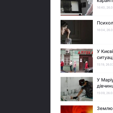
карант
16:40, 26.
Психол
16:04, 26.
У Києві
ситуац
15:19, 26.
У Марі
дівчин
15:09, 26.
Землю 