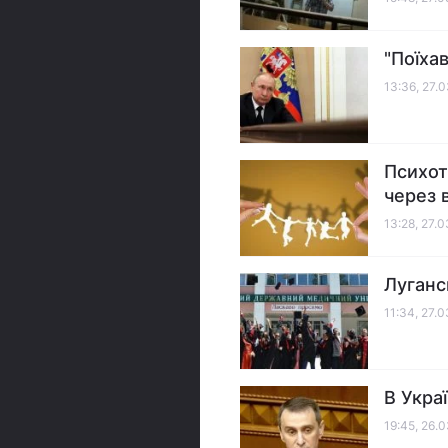
"Поїха
13:36, 27.
Психот
через 
13:28, 27.
Луганс
11:34, 27.
В Укра
19:45, 26.