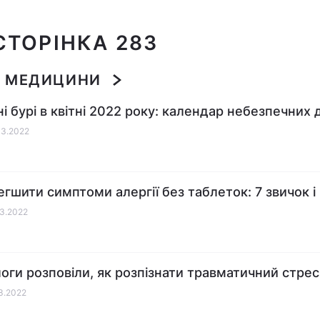
СТОРІНКА 283
И МЕДИЦИНИ
ні бурі в квітні 2022 року: календар небезпечних 
03.2022
егшити симптоми алергії без таблеток: 7 звичок і
03.2022
оги розповіли, як розпізнати травматичний стрес
03.2022