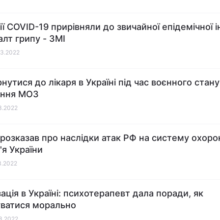
ії COVID-19 прирівняли до звичайної епідемічної і
алт грипу - ЗМІ
03.2022
нутися до лікаря в Україні під час воєнного стану
ення МОЗ
03.2022
розказав про наслідки атак РФ на систему охоро
'я України
03.2022
зація в Україні: психотерапевт дала поради, як
уватися морально
03.2022