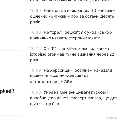
16:30
Найкращі з найкращих: 10 найвище
оцінених критиками ігор за останні десять
років
16:30
Не "орел і решка": як українською
правильно назвати сторони монети
16:11
Хіт №1 The Killers з несподіваною
історією отримав гучне визнання через 22
х
роки
16:09
На Херсонщині росіянам наказали
почати "вільне полювання" на
автотранспорт, - ОВА
річній
16:03
Україна має знищувати пускові і
виробництво ракет: експерт сказав, що для
цього потрібно
Реклама