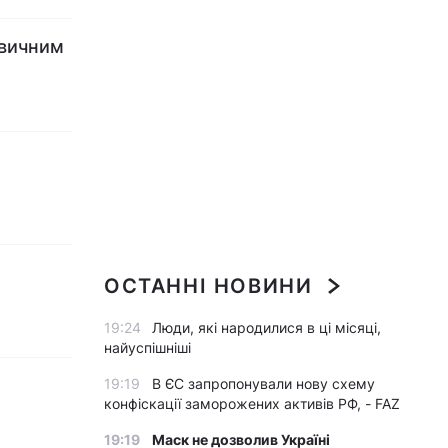
звичним
ОСТАННІ НОВИНИ
19:24
Люди, які народилися в ці місяці,
найуспішніші
19:19
В ЄС запропонували нову схему
конфіскації заморожених активів РФ, - FAZ
19:19
Маск не дозволив Україні