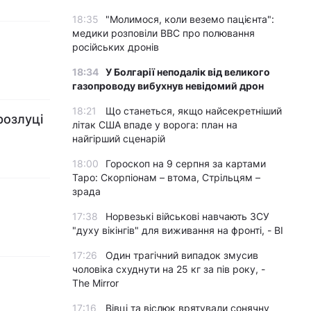
18:35
"Молимося, коли веземо пацієнта":
медики розповіли BBC про полювання
російських дронів
18:34
У Болгарії неподалік від великого
газопроводу вибухнув невідомий дрон
18:21
Що станеться, якщо найсекретніший
розлуці
літак США впаде у ворога: план на
найгірший сценарій
18:00
Гороскоп на 9 серпня за картами
Таро: Скорпіонам – втома, Стрільцям –
зрада
17:38
Норвезькі військові навчають ЗСУ
"духу вікінгів" для виживання на фронті, - BI
17:26
Один трагічний випадок змусив
чоловіка схуднути на 25 кг за пів року, -
The Mirror
17:16
Вівці та віслюк врятували сонячну