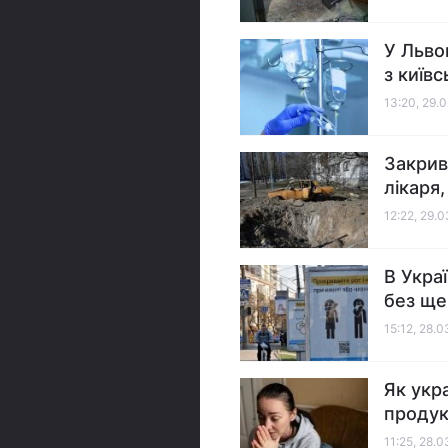
У Льво
з київ
13:20, 29.
Закрив
лікаря
12:22, 29.
В Укра
без ще
15:12, 28.
Як укр
продук
11:25, 28.