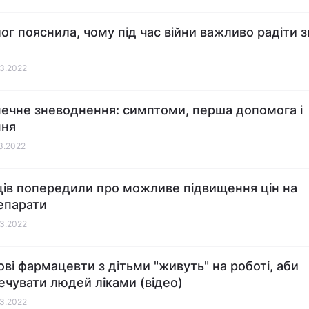
ог пояснила, чому під час війни важливо радіти 
03.2022
ечне зневоднення: симптоми, перша допомога і
ння
03.2022
ців попередили про можливе підвищення цін на
епарати
03.2022
ові фармацевти з дітьми "живуть" на роботі, аби
ечувати людей ліками (відео)
03.2022