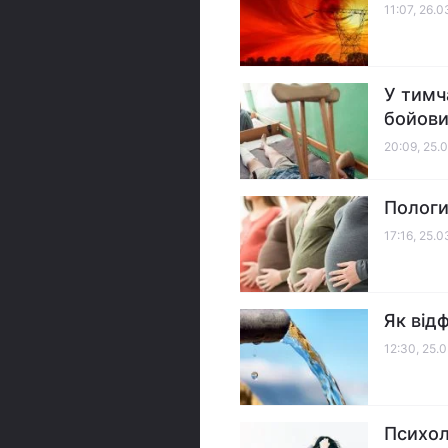
11:07, 26.
У тимч
бойови
20:09, 25.
Пологи
17:16, 25.
Як від
12:30, 25.
Психол