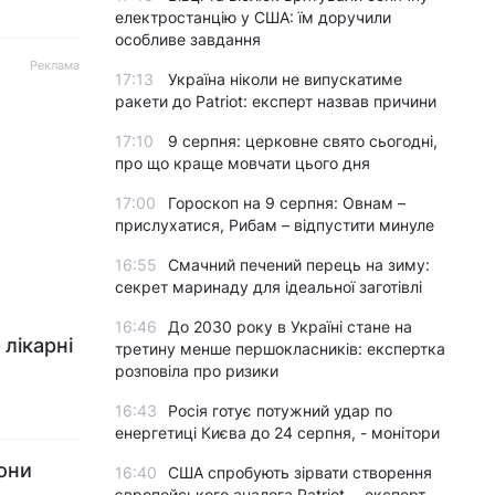
електростанцію у США: їм доручили
особливе завдання
Реклама
17:13
Україна ніколи не випускатиме
ракети до Patriot: експерт назвав причини
17:10
9 серпня: церковне свято сьогодні,
про що краще мовчати цього дня
17:00
Гороскоп на 9 серпня: Овнам –
прислухатися, Рибам – відпустити минуле
16:55
Смачний печений перець на зиму:
секрет маринаду для ідеальної заготівлі
16:46
До 2030 року в Україні стане на
 лікарні
третину менше першокласників: експертка
розповіла про ризики
16:43
Росія готує потужний удар по
енергетиці Києва до 24 серпня, - монітори
зони
16:40
США спробують зірвати створення
європейського аналога Patriot, - експерт