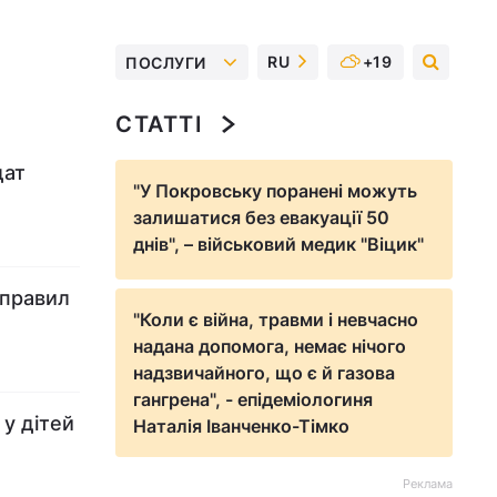
RU
+19
ПОСЛУГИ
СТАТТІ
дат
"У Покровську поранені можуть
залишатися без евакуації 50
днів", – військовий медик "Віцик"
 правил
"Коли є війна, травми і невчасно
надана допомога, немає нічого
надзвичайного, що є й газова
гангрена", - епідеміологиня
 у дітей
Наталія Іванченко-Тімко
Реклама