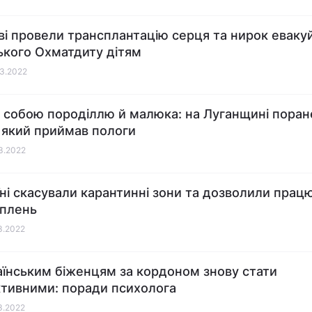
ві провели трансплантацію серця та нирок евак
ського Охматдиту дітям
03.2022
 собою породіллю й малюка: на Луганщині поран
, який приймав пологи
03.2022
їні скасували карантинні зони та дозволили прац
плень
03.2022
аїнським біженцям за кордоном знову стати
тивними: поради психолога
03.2022