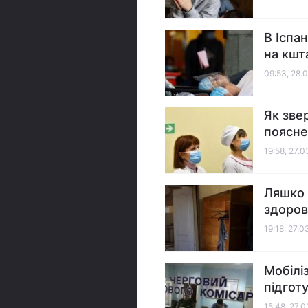
В Іспан
на кшт
09:53, 28.
Як звер
поясн
19:58, 27.
Ляшко 
здоров
19:18, 27.
Мобілі
підгот
15:48, 27.