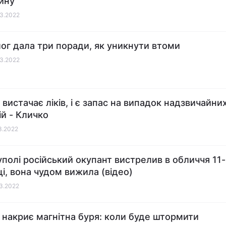
ину
03.2022
ог дала три поради, як уникнути втоми
03.2022
 вистачає ліків, і є запас на випадок надзвичайни
ій - Кличко
03.2022
уполі російський окупант вистрелив в обличчя 11-
ці, вона чудом вижила (відео)
03.2022
накриє магнітна буря: коли буде штормити