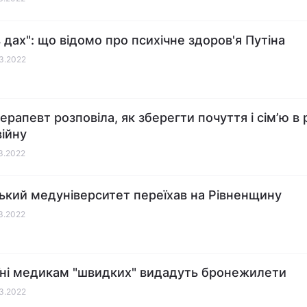
в дах": що відомо про психічне здоров'я Путіна
03.2022
ерапевт розповіла, як зберегти почуття і сім’ю в 
війну
03.2022
ький медуніверситет переїхав на Рівненщину
03.2022
їні медикам "швидких" видадуть бронежилети
03.2022