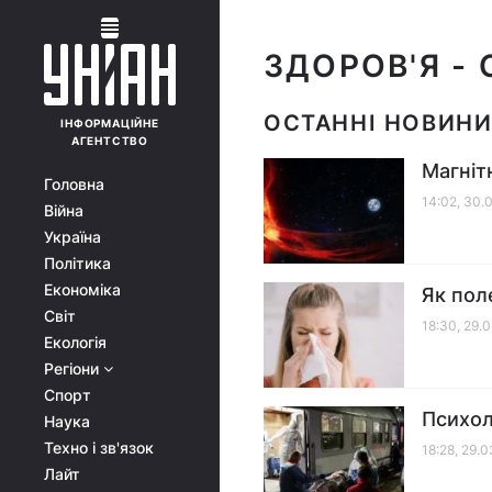
ЗДОРОВ'Я
- 
ОСТАННІ НОВИН
ІНФОРМАЦІЙНЕ
АГЕНТСТВО
Магніт
Головна
14:02, 30.
Війна
Україна
Політика
Економіка
Як пол
Світ
18:30, 29.
Екологія
Регіони
Спорт
Психол
Наука
Техно і зв'язок
18:28, 29.
Лайт