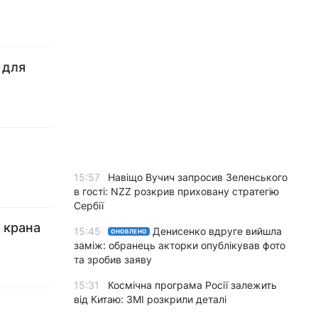
 для
15:57
Навіщо Вучич запросив Зеленського
в гості: NZZ розкрив приховану стратегію
Сербії
д крана
15:45
Денисенко вдруге вийшла
ОНОВЛЕНО
заміж: обранець акторки опублікував фото
та зробив заяву
15:31
Космічна програма Росії залежить
від Китаю: ЗМІ розкрили деталі