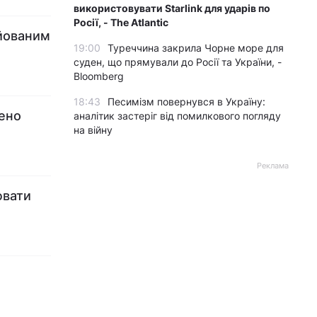
використовувати Starlink для ударів по
Росії, - The Atlantic
уйованим
19:00
Туреччина закрила Чорне море для
суден, що прямували до Росії та України, -
Bloomberg
18:43
Песимізм повернувся в Україну:
ено
аналітик застеріг від помилкового погляду
на війну
Реклама
ювати