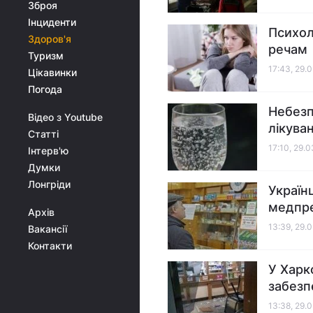
Зброя
Інциденти
Психол
Здоров'я
речам
Туризм
17:43, 29.
Цікавинки
Погода
Небезп
Відео з Youtube
лікува
Статті
17:10, 29.
Інтерв'ю
Думки
Лонгріди
Україн
медпр
Архів
13:39, 29.
Вакансії
Контакти
У Харк
забезп
13:38, 29.