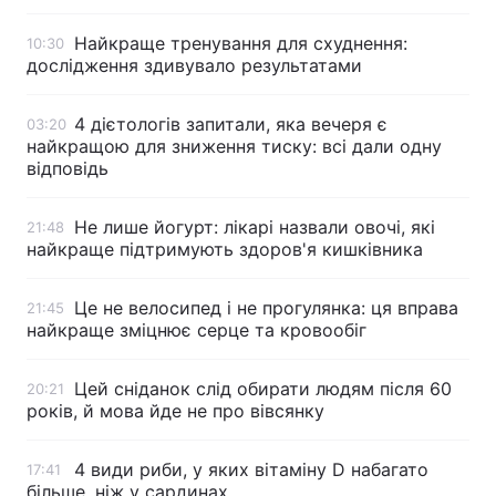
Найкраще тренування для схуднення:
10:30
дослідження здивувало результатами
4 дієтологів запитали, яка вечеря є
03:20
найкращою для зниження тиску: всі дали одну
відповідь
Не лише йогурт: лікарі назвали овочі, які
21:48
найкраще підтримують здоров'я кишківника
Це не велосипед і не прогулянка: ця вправа
21:45
найкраще зміцнює серце та кровообіг
Цей сніданок слід обирати людям після 60
20:21
років, й мова йде не про вівсянку
4 види риби, у яких вітаміну D набагато
17:41
більше, ніж у сардинах