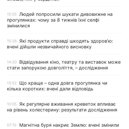
Людей попросили шукати дивовижне на
15:55
прогулянках: чому за 8 тижнів їхні селфі
змінилися
Які продукти справді шкодять здоров’ю:
15:26
вчені дійшли незвичайного висновку
Відвідування кіно, театру та виставок може
14:20
стати запорукою довголіття, – дослідження
Що краще – одна довга прогулянка чи
13:52
кілька коротких: вчені дали відповідь
Як регулярне вживання креветок впливає
10:05
на рівень холестерину: результати дослідження
Магнітна буря накриє Землю: вчені змінили
07:10