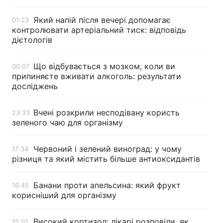
Який напій після вечері допомагає
01:23
контролювати артеріальний тиск: відповідь
дієтологів
Що відбувається з мозком, коли ви
00:07
припиняєте вживати алкоголь: результати
досліджень
Вчені розкрили несподівану користь
23:33
зеленого чаю для організму
Червоний і зелений виноград: у чому
17:34
різниця та який містить більше антиоксидантів
Банани проти апельсина: який фрукт
16:45
корисніший для організму
Високий кортизол: лікарі розповіли, як
15:10