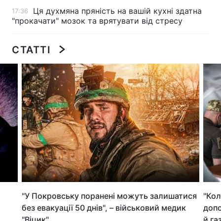
Ця духмяна пряність на вашій кухні здатна
17:36
Лонгріди
"прокачати" мозок та врятувати від стресу
Відео з Youtube
Статті
СТАТТІ
Інтерв'ю
Думки
Архів
Вакансії
Контакти
Послуги
"У Покровську поранені можуть залишатися
"Кол
без евакуації 50 днів", – військовий медик
допо
"Віцик"
й га