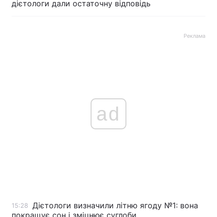
дієтологи дали остаточну відповідь
Реклама
ad
Дієтологи визначили літню ягоду №1: вона
15:28
покращує сон і зміцнює суглоби