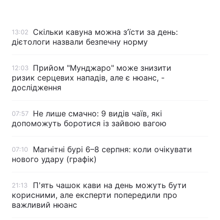
Скільки кавуна можна з’їсти за день:
13:02
дієтологи назвали безпечну норму
Головна
Війна
Україна
Політика
Прийом "Мунджаро" може знизити
12:03
ризик серцевих нападів, але є нюанс, -
Економіка
Світ
дослідження
Спорт
Наука
Не лише смачно: 9 видів чаїв, які
07:57
допоможуть боротися із зайвою вагою
Техно і зв'язок
Лайт
Магнітні бурі 6–8 серпня: коли очікувати
07:10
Зброя
Інциденти
нового удару (графік)
Здоров'я
Туризм
П'ять чашок кави на день можуть бути
21:13
Цікавинки
Погода
корисними, але експерти попередили про
важливий нюанс
Екологія
Регіони