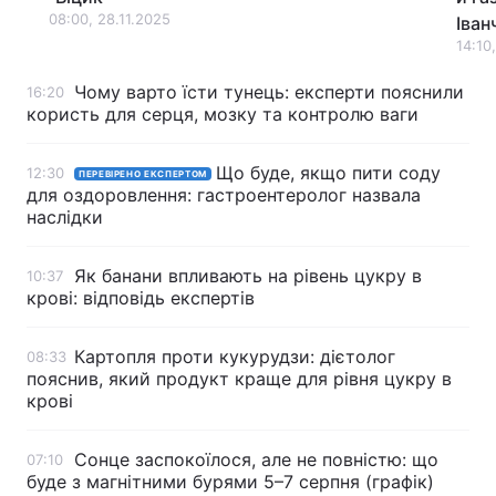
08:00, 28.11.2025
Іван
Тема оформлення
14:10
Чому варто їсти тунець: експерти пояснили
16:20
користь для серця, мозку та контролю ваги
Що буде, якщо пити соду
12:30
ПЕРЕВІРЕНО ЕКСПЕРТОМ
для оздоровлення: гастроентеролог назвала
наслідки
Як банани впливають на рівень цукру в
10:37
крові: відповідь експертів
Картопля проти кукурудзи: дієтолог
08:33
пояснив, який продукт краще для рівня цукру в
крові
Сонце заспокоїлося, але не повністю: що
07:10
буде з магнітними бурями 5–7 серпня (графік)