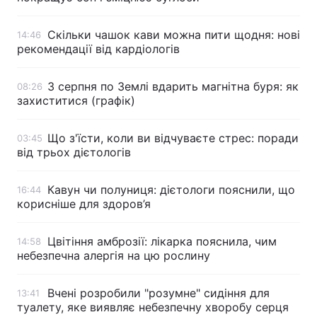
Скільки чашок кави можна пити щодня: нові
14:46
рекомендації від кардіологів
3 серпня по Землі вдарить магнітна буря: як
08:26
захиститися (графік)
Що з'їсти, коли ви відчуваєте стрес: поради
03:45
від трьох дієтологів
Кавун чи полуниця: дієтологи пояснили, що
16:44
корисніше для здоров’я
Цвітіння амброзії: лікарка пояснила, чим
14:58
небезпечна алергія на цю рослину
Вчені розробили "розумне" сидіння для
13:41
туалету, яке виявляє небезпечну хворобу серця