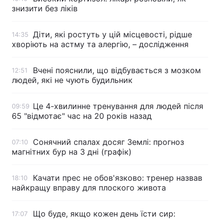
знизити без ліків
Діти, які ростуть у цій місцевості, рідше
14:35
хворіють на астму та алергію, – дослідження
Вчені пояснили, що відбувається з мозком
12:51
людей, які не чують будильник
Це 4-хвилинне тренування для людей після
09:59
65 "відмотає" час на 20 років назад
Сонячний спалах досяг Землі: прогноз
07:10
магнітних бур на 3 дні (графік)
Качати прес не обов'язково: тренер назвав
18:10
найкращу вправу для плоского живота
Що буде, якщо кожен день їсти сир:
17:07