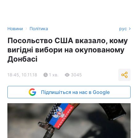
›
Новини
Політика
рус
Посольство США вказало, кому
вигідні вибори на окупованому
Донбасі
18:45, 10.11.18
1 хв.
3045
Підпишіться на нас в Google