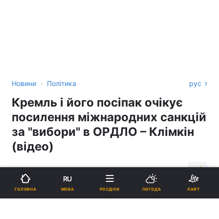
›
Новини
Політика
рус
Кремль і його посіпак очікує
посилення міжнародних санкцій
за "вибори" в ОРДЛО – Клімкін
(відео)
18:00, 10.11.18
2 хв.
2947
RU
МОВА
ГОЛОВНА
РОЗДІЛИ
ПОГОДА
ЛАЙТ
Підпишіться на нас в Google