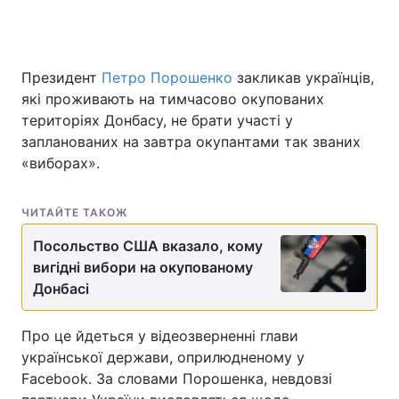
Президент
Головна
Петро Порошенко
Війна
закликав українців,
які проживають на тимчасово окупованих
Україна
Політика
територіях Донбасу, не брати участі у
запланованих на завтра окупантами так званих
Економіка
Світ
«виборах».
Спорт
Наука
ЧИТАЙТЕ ТАКОЖ
Техно і зв'язок
Лайт
Посольство США вказало, кому
вигідні вибори на окупованому
Зброя
Інциденти
Донбасі
Здоров'я
Туризм
Про це йдеться у відеозверненні глави
Цікавинки
Погода
української держави, оприлюдненому у
Facebook. За словами Порошенка, невдовзі
Екологія
Регіони