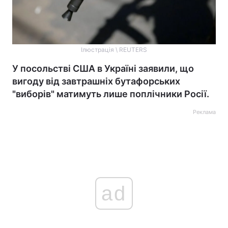
Ілюстрація \ REUTERS
У посольстві США в Україні заявили, що
вигоду від завтрашніх бутафорських
"виборів" матимуть лише поплічники Росії.
Реклама
ad