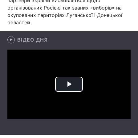
партнери України висловляться щодо
організованих Росією так званих «виборів» на
Лонгріди
окупованих територіях Луганської і Донецької
областей.
Відео з Youtube
Статті
ВІДЕО ДНЯ
Інтерв'ю
Думки
Архів
Вакансії
Контакти
Послуги
Play
Video