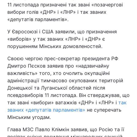
11 листопада призначені так звані «позачергові
вибори голів «ДНР» і «ЛНР» і так званих
«депутатів парламентів».
У Євросоюзі і США заявили, що призначення
«виборів» у так званих «ЛНР» і «ДНР» є
порушенням Мінських домовленостей.
Своєю чергою прес-секретар президента РФ
Дмитро Пєсков заявив про «надзвичайну
важливість» того, хто очолить окупаційні
адміністрації тимчасово окупованих територій
Донецької та Луганської областей після
псевдовиборів 11 листопада. Він стверджував, що
так звані «вибори» ватажків «ДНР» і «ЛНР» і
так
званих «депутатів парламентів»
не суперечать
Мінським угодам.
Глава МЗС Павло Клімкін заявив, що Росію та її
посіпак очікує посилення міжнародних санкцій