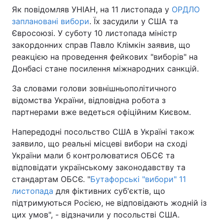
Як повідомляв УНІАН, на 11 листопада у
ОРДЛО
заплановані вибори
. Їх засудили у США та
Євросоюзі. У суботу 10 листопада міністр
закордонних справ Павло Клімкін заявив, що
реакцією на проведення фейкових "виборів" на
Донбасі стане посилення міжнародних санкцій.
За словами голови зовнішньополітичного
відомства України, відповідна робота з
партнерами вже ведеться офіційним Києвом.
Напередодні посольство США в Україні також
заявило, що реальні місцеві вибори на сході
України мали б контролюватися ОБСЄ та
відповідати українському законодавству та
стандартам ОБСЄ. "
Бутафорські "вибори" 11
листопада
для фіктивних суб'єктів, що
підтримуються Росією, не відповідають жодній із
цих умов", - відзначили у посольстві США.