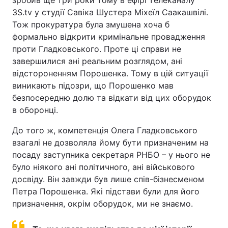
зробив ще три роки тому в ефірі телеканалу
3S.tv у студії Савіка Шустера Міхеїл Саакашвілі.
Тож прокуратура була змушена хоча б
формально відкрити кримінальне провадження
проти Гладковського. Проте ці справи не
завершилися ані реальним розглядом, ані
відстороненням Порошенка. Тому в цій ситуації
виникають підозри, що Порошенко мав
безпосередню долю та відкати від цих оборудок
в оборонці.
До того ж, компетенція Олега Гладковського
взагалі не дозволяла йому бути призначеним на
посаду заступника секретаря РНБО – у нього не
було ніякого ані політичного, ані військового
досвіду. Він завжди був лише спів-бізнесменом
Петра Порошенка. Які підстави були для його
призначення, окрім оборудок, ми не знаємо.