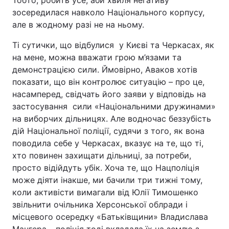
Тобто, робить усе, аби хвиля негативу
зосередилася навколо Національного корпусу,
але в жодному разі не на ньому.
Ті сутички, що відбулися у Києві та Черкасах, як
на мене, можна вважати грою м’язами та
демонстрацією сили. Ймовірно, Аваков хотів
показати, що він контролює ситуацію – про це,
насамперед, свідчать його заяви у відповідь на
застосування сили «Національними дружинами»
на виборчих дільницях. Але водночас беззубість
дій Національної поліції, судячи з того, як вона
поводила себе у Черкасах, вказує на те, що ті,
хто повинен захищати дільниці, за потреби,
просто відійдуть убік. Хоча те, що Нацполіція
може діяти інакше, ми бачили три тижні тому,
коли активісти вимагали від Юлії Тимошенко
звільнити очільника Херсонської облради і
місцевого осередку «Батьківщини» Владислава