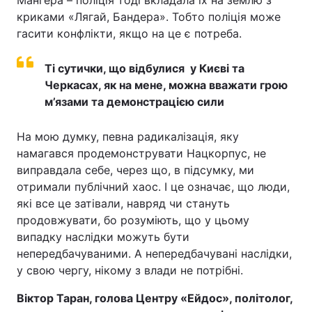
Мангера – поліція тоді вкладала їх на землю з
криками «Лягай, Бандера». Тобто поліція може
гасити конфлікти, якщо на це є потреба.
Ті сутички, що відбулися у Києві та
Черкасах, як на мене, можна вважати грою
м’язами та демонстрацією сили
На мою думку, певна радикалізація, яку
намагався продемонструвати Нацкорпус, не
виправдала себе, через що, в підсумку, ми
отримали публічний хаос. І це означає, що люди,
які все це затівали, навряд чи стануть
продовжувати, бо розуміють, що у цьому
випадку наслідки можуть бути
непередбачуваними. А непередбачувані наслідки,
у свою чергу, нікому з влади не потрібні.
Віктор Таран, голова Центру «Ейдос», політолог,