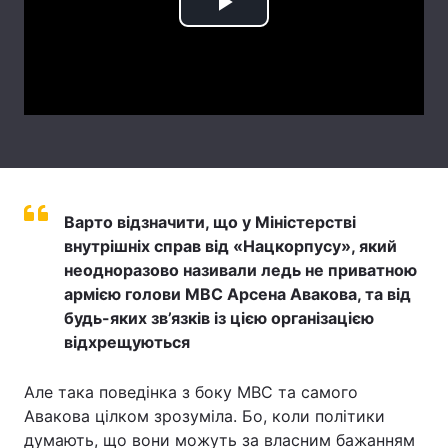
Play
Лонгріди
Video
Відео з Youtube
Статті
Інтерв'ю
Думки
Архів
Вакансії
Варто відзначити, що у Міністерстві
Контакти
внутрішніх справ від «Нацкорпусу», який
неодноразово називали ледь не приватною
Послуги
армією голови МВС Арсена Авакова, та від
будь-яких зв’язків із цією організацією
відхрещуються
Але така поведінка з боку МВС та самого
Авакова цілком зрозуміла. Бо, коли політики
думають, що вони можуть за власним бажанням