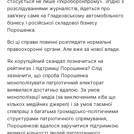
стосується не лише «Укроборонпрому». Згідно з
розслідуваннями журналістів, йдеться про
зав’язку саме на Гладковському автомобільного
бізнесу і російської складової бізнесу
Порошенка.
Всі ці справи повинні розглядати нормальні
правоохоронні органи. Але вже за нової влади.
Як корупційний скандал позначиться на
рейтингах і підтримці Порошенка? Слід
зазначити, що спроба Порошенка
монополізувати патріотичний електорат
виявилася достатньо вдалою. За умов
монополізації медіа (за виключенням хіба що
кількох медійних джерел) і за умов таємної
співпраці з багатьма громадсько-політичними
структурами патріотичного спрямування,
Порошенкові вдалося заручитися підтримкою
великої кількості людей патріотичного