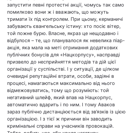
запустити певні протестні акції, чомусь так само
Тема оформлення
помилково вони ж і вважають, що можуть
тримати їх під контролем. При цьому, керманичі
забувають євангельську істину: хто посіє вітер,
той пожне бурю. Власне, якраз це нещодавно і
відбулося – те, що планувалося як невелика піар-
акція, яка мала на меті отримання додаткових
публічних бонусів для «Нацкорпусу», насправді
призвело до несприйняття методів та дій цієї
організації у суспільстві. І у ситуації, де цілком
очевидні репутаційні втрати, особи, задіяні в
процесі, намагаються максимально від нього
відмежовуватись, тому що розуміють: той
негативний шлейф, який впав на Нацкорпус,
автоматично вдарить і по ним. І тому Аваков
зараз публічно дистанціюється від зв’язків із цією
організацією. І з тієї ж причини він заводить
кримінальні справи на учасників провокацій.