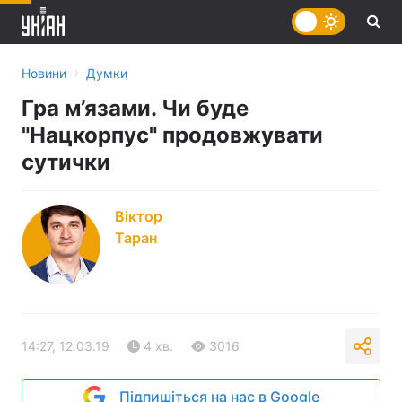
›
Новини
Думки
Гра м’язами. Чи буде
"Нацкорпус" продовжувати
сутички
Віктор
Таран
14:27, 12.03.19
4 хв.
3016
Підпишіться на нас в Google