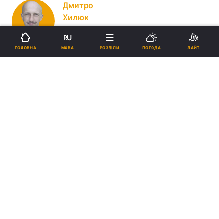
Дмитро
Хилюк
RU
МОВА
ГОЛОВНА
РОЗДІЛИ
ПОГОДА
ЛАЙТ
Кореспондент УНІАН, звільнений цивільний полонений
21:30, 22.02.19
5 хв.
2436
Підпишіться на нас в Google
Учасники Другої світової війни не люблять
згадувати ту війну, тим більше – святкувати
перемогу в ній, попри те, що вони – переможці. А
все ж згадуючи, кажуть, що війна – страшна річ,
що це смерті, голод, страждання. І це попри те,
що від тієї війни минуло вже понад 70 років.
Натомість влада, що радянська, що
пострадянська, щороку влаштовують «празднікі»