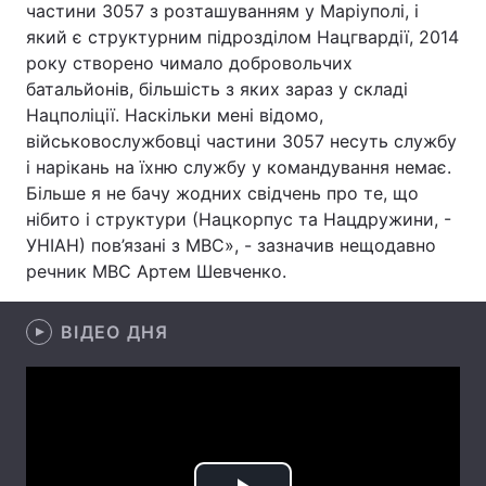
частини 3057 з розташуванням у Маріуполі, і
який є структурним підрозділом Нацгвардії, 2014
року створено чимало добровольчих
батальйонів, більшість з яких зараз у складі
Головна
Війна
Нацполіції. Наскільки мені відомо,
військовослужбовці частини 3057 несуть службу
Україна
Політика
і нарікань на їхню службу у командування немає.
Економіка
Світ
Більше я не бачу жодних свідчень про те, що
нібито і структури (Нацкорпус та Нацдружини, -
Спорт
Наука
УНІАН) пов’язані з МВС», - зазначив нещодавно
речник МВС Артем Шевченко.
Техно і зв'язок
Лайт
ВІДЕО ДНЯ
Зброя
Інциденти
Здоров'я
Туризм
Цікавинки
Погода
Екологія
Регіони