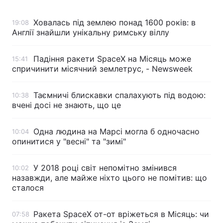
Ховалась під землею понад 1600 років: в
19:08
Англії знайшли унікальну римську віллу
Головна
Війна
Падіння ракети SpaceX на Місяць може
15:41
Україна
Політика
спричинити місячний землетрус, - Newsweek
Економіка
Світ
Таємничі блискавки спалахують під водою:
10:38
вчені досі не знають, що це
Спорт
Наука
Техно і зв'язок
Лайт
Одна людина на Марсі могла б одночасно
10:04
опинитися у "весні" та "зимі"
Зброя
Інциденти
У 2018 році світ непомітно змінився
10:02
Здоров'я
Туризм
назавжди, але майже ніхто цього не помітив: що
сталося
Цікавинки
Погода
Ракета SpaceX от-от вріжеться в Місяць: чи
07:58
Екологія
Регіони