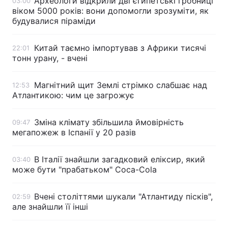
Археологи відкрили дві єгипетські гробниці
03:00
віком 5000 років: вони допомогли зрозуміти, як
будувалися піраміди
Китай таємно імпортував з Африки тисячі
22:01
тонн урану, - вчені
Магнітний щит Землі стрімко слабшає над
12:53
Атлантикою: чим це загрожує
Зміна клімату збільшила ймовірність
09:47
мегапожеж в Іспанії у 20 разів
В Італії знайшли загадковий еліксир, який
03:40
може бути "прабатьком" Coca-Cola
Вчені століттями шукали "Атлантиду пісків",
02:59
але знайшли її інші