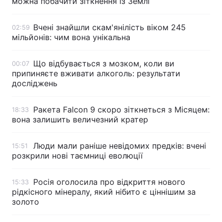
можна побачити зіткнення із Землі
Лонгріди
Вчені знайшли скам'янілість віком 245
02:59
мільйонів: чим вона унікальна
Відео з Youtube
Статті
Що відбувається з мозком, коли ви
00:07
Інтерв'ю
Думки
припиняєте вживати алкоголь: результати
досліджень
Архів
Вакансії
Ракета Falcon 9 скоро зіткнеться з Місяцем:
18:33
Контакти
вона залишить величезний кратер
Послуги
Люди мали раніше невідомих предків: вчені
15:51
розкрили нові таємниці еволюції
Росія оголосила про відкриття нового
15:33
рідкісного мінералу, який нібито є ціннішим за
золото