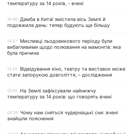
температуру за 14 років, - вчені
Дамба в Китаї змістила вісь Землі й
19:40
подовжила день: тепер будують ще більшу
Мисливці льодовикового періоду були
14:27
вибагливими щодо полювання на мамонтів: яка
була причина
Відвідування кіно, театру та виставок може
14:20
стати запорукою довголіття, – дослідження
На Землі зафіксували найнижчу
13:05
температуру за 14 років: що говорять вчені
Чому нам сняться чудернацькі сни: вчені
05:26
знайшли пояснення