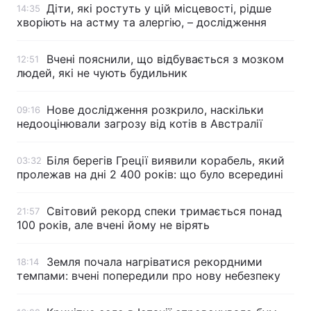
Діти, які ростуть у цій місцевості, рідше
14:35
хворіють на астму та алергію, – дослідження
Тема оформлення
Вчені пояснили, що відбувається з мозком
12:51
людей, які не чують будильник
Нове дослідження розкрило, наскільки
09:16
недооцінювали загрозу від котів в Австралії
Біля берегів Греції виявили корабель, який
03:32
пролежав на дні 2 400 років: що було всередині
Світовий рекорд спеки тримається понад
21:57
100 років, але вчені йому не вірять
Земля почала нагріватися рекордними
18:14
темпами: вчені попередили про нову небезпеку