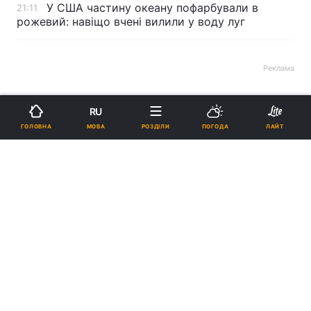
У США частину океану пофарбували в
21:11
рожевий: навіщо вчені вилили у воду луг
Реклама
RU
МОВА
ГОЛОВНА
РОЗДІЛИ
ПОГОДА
ЛАЙТ
ad