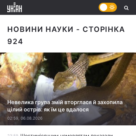
НОВИНИ НАУКИ
- СТОРІНКА
924
Невелика група змій вторглася й захопила
цілий острів: як їм це вдалося
02:59, 06.08.2026
Шестимісячним немовлятам показали
23:59