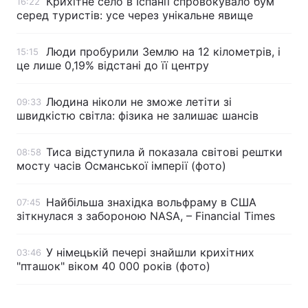
Крихітне село в Іспанії спровокувало бум
16:22
серед туристів: усе через унікальне явище
Люди пробурили Землю на 12 кілометрів, і
15:15
це лише 0,19% відстані до її центру
Людина ніколи не зможе летіти зі
09:33
швидкістю світла: фізика не залишає шансів
Тиса відступила й показала світові рештки
08:58
мосту часів Османської імперії (фото)
Найбільша знахідка вольфраму в США
07:45
зіткнулася з забороною NASA, – Financial Times
У німецькій печері знайшли крихітних
03:46
"пташок" віком 40 000 років (фото)