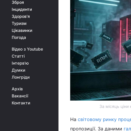
Зброя
Інциденти
Здоров'я
Туризм
Цікавинки
Погода
Відео з Youtube
Статті
Інтерв'ю
Думки
Лонгріди
Архів
Вакансії
Контакти
За місяць ціни 
На
світовому ринку проц
пропозиції. За даними
га