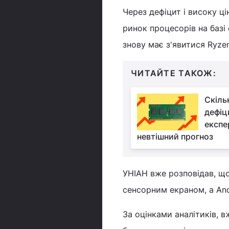
Через дефіцит і високу ц
ринок процесорів на базі
знову має з'явитися Ryze
ЧИТАЙТЕ ТАКОЖ:
Скіль
дефіци
експе
невтішний прогноз
УНІАН вже розповідав, що
сенсорним екраном, а An
За оцінками аналітиків, в