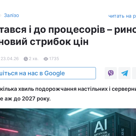
›
Залізо
читать на 
тався і до процесорів – рин
новий стрибок цін
 23.04.26
2 хв.
1735
іться на нас в Google
кілька хвиль подорожчання настільних і серверн
 аж до 2027 року.