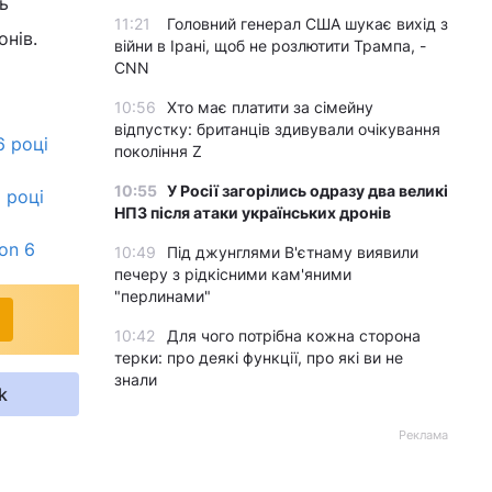
ь
11:21
Головний генерал США шукає вихід з
онів.
війни в Ірані, щоб не розлютити Трампа, -
CNN
10:56
Хто має платити за сімейну
відпустку: британців здивували очікування
6 році
покоління Z
10:55
У Росії загорілись одразу два великі
 році
НПЗ після атаки українських дронів
on 6
10:49
Під джунглями В'єтнаму виявили
печеру з рідкісними кам'яними
"перлинами"
10:42
Для чого потрібна кожна сторона
терки: про деякі функції, про які ви не
знали
k
Реклама