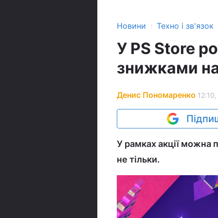
›
Новини
Техно і зв'язок
У PS Store р
знижками на 
Денис Пономаренко
12:10,
Підпиш
У рамках акції можна пр
не тільки.