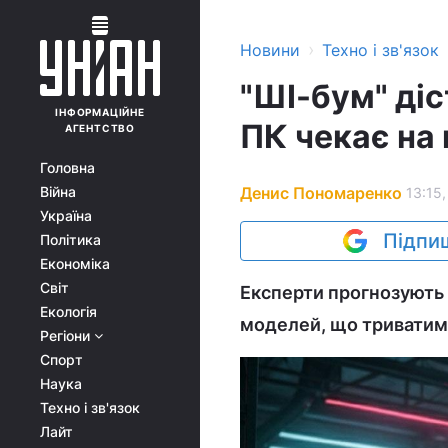
›
Новини
Техно і зв'язок
"ШІ-бум" діс
ІНФОРМАЦІЙНЕ
ПК чекає на 
АГЕНТСТВО
Головна
Денис Пономаренко
Війна
13:15,
Україна
Підпиш
Політика
Економіка
Світ
Експерти прогнозують 
Екологія
моделей, що триватиме
Регіони
Спорт
Наука
Техно і зв'язок
Лайт