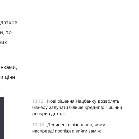
одаткові
и, то
них
інками,
и ціни
.
13:12
Нові рішення Нацбанку дозволять
бізнесу залучати більше кредитів: Пишний
розкрив деталі
13:06
Денисенко зізналася, чому
насправді поспішає вийти заміж