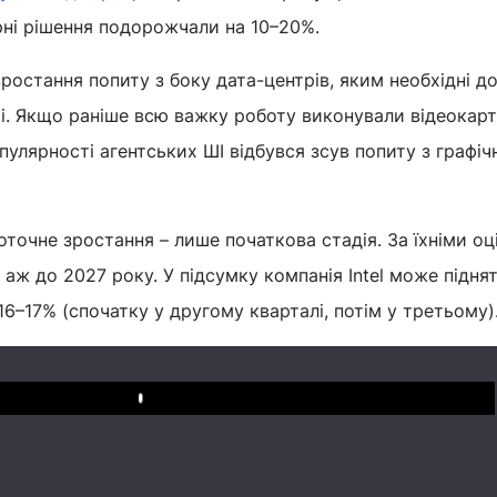
рні рішення подорожчали на 10–20%.
зростання попиту з боку дата-центрів, яким необхідні д
і. Якщо раніше всю важку роботу виконували відеокарт
пулярності агентських ШІ відбувся зсув попиту з графіч
точне зростання – лише початкова стадія. За їхніми оц
ж до 2027 року. У підсумку компанія Intel може піднят
16–17% (спочатку у другому кварталі, потім у третьому)
Play