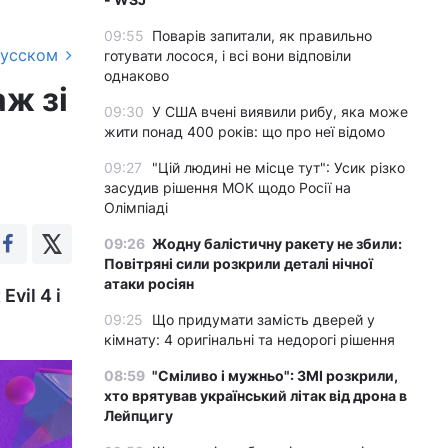
09:55
Поварів запитали, як правильно
русском
готувати лосося, і всі вони відповіли
однаково
ж зі
09:30
У США вчені виявили рибу, яка може
жити понад 400 років: що про неї відомо
09:27
"Цій людині не місце тут": Усик різко
засудив рішення МОК щодо Росії на
Олімпіаді
09:26
Жодну балістичну ракету не збили:
Повітряні сили розкрили деталі нічної
атаки росіян
vil 4 і
09:25
Що придумати замість дверей у
кімнату: 4 оригінальні та недорогі рішення
08:59
"Сміливо і мужньо": ЗМІ розкрили,
хто врятував український літак від дрона в
Лейпцигу