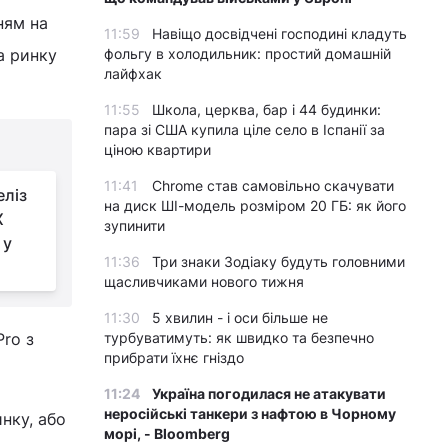
ням на
11:59
Навіщо досвідчені господині кладуть
а ринку
фольгу в холодильник: простий домашній
лайфхак
11:55
Школа, церква, бар і 44 будинки:
пара зі США купила ціле село в Іспанії за
ціною квартири
11:41
Chrome став самовільно скачувати
еліз
на диск ШІ-модель розміром 20 ГБ: як його
X
зупинити
 у
11:36
Три знаки Зодіаку будуть головними
щасливчиками нового тижня
11:30
5 хвилин - і оси більше не
ro з
турбуватимуть: як швидко та безпечно
прибрати їхнє гніздо
11:24
Україна погодилася не атакувати
неросійські танкери з нафтою в Чорному
инку, або
морі, - Bloomberg