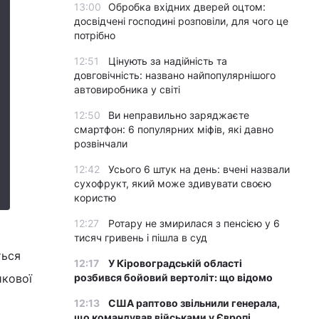
13:00
Обробка вхідних дверей оцтом:
досвідчені господині розповіли, для чого це
потрібно
12:51
Цінують за надійність та
довговічність: названо найпопулярнішого
автовиробника у світі
12:50
Ви неправильно заряджаєте
смартфон: 6 популярних міфів, які давно
розвінчали
12:42
Усього 6 штук на день: вчені назвали
сухофрукт, який може здивувати своєю
користю
12:27
Ротару не змирилася з пенсією у 6
тисяч гривень і пішла в суд
ться
12:17
У Кіровоградській області
икової
розбився бойовий вертоліт: що відомо
12:13
США раптово звільнили генерала,
що командував військами у Європі