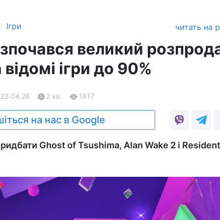
›
Ігри
читать на 
озпочався великий розпрода
відомі ігри до 90%
 23.04.26
2 хв.
1817
іться на нас в Google
идбати Ghost of Tsushima, Alan Wake 2 і Resident E