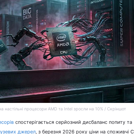
на настільні процесори AMD та Intel зросли на 10% / Скріншот
есорів
спостерігається серйозний дисбаланс попиту та
лузевих джерел
, з березня 2026 року ціни на споживчі 