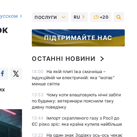
русском
RU
+20
ПОСЛУГИ
ок
ПІДТРИМАЙТЕ НАС
ОСТАННІ НОВИНИ
14:00
На якій плиті їжа смачніша –
індукційній чи електричній: яка "мотає"
менше світла
их
13:53
Чому коти влаштовують нічні забіги
по будинку: ветеринари пояснили таку
дивну поведінку
13:44
Імпорт скрапленого газу з Росії до
ЄС різко зріс: яка країна купила найбільше
13:23
На один знак Зодіаку ось-ось чекає