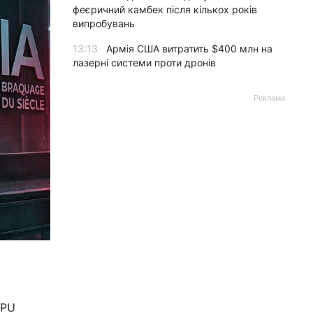
феєричний камбек після кількох років
випробувань
13:13
Армія США витратить $400 млн на
лазерні системи проти дронів
Реклама
CPU