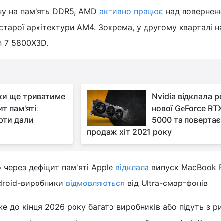
іну на пам'ять DDR5, AMD
активно працює
над повернен
 старої архітектури AM4. Зокрема, у другому кварталі н
n 7 5800X3D.
ки ще триватиме
Nvidia відклала р
т пам'яті:
нової GeForce RT
рти дали
5000 та повертає
продаж хіт 2021 року
 через дефіцит пам'яті Apple
відклала
випуск MacBook P
droid-виробники
відмовляються
від Ultra-смартфонів
же до кінця 2026 року багато виробників або підуть з р