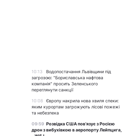
10:13
Водопостачання Львівщини під
загрозою: "Бориславська нафтова
компанія" просить Зеленського
переглянути санкції
10:08
Європу накрила нова хвиля спеки:
яким курортам загрожують лісові пожежі
та небезпека
09:59
Розвідка США пов’язує з Росією
дрон з вибухівкою в аеропорту Лейпцига,
- WSJ