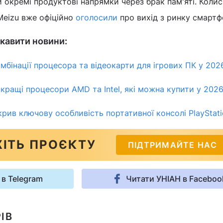
 окремі продуктові напрямки через брак пам'яті. Колис
Meizu вже офіційно
оголосили
про вихід з ринку смартф
кавити новини:
мбінації процесора та відеокарти для ігрових ПК у 202
кращі процесори AMD та Intel, які можна купити у 2026
крив ключову особливість портативної консолі PlayStati
ІТЬ ПРОЄКТУ
ПІДТРИМАЙТЕ НАС
 в Telegram
Читати УНІАН в Faceboo
ІВ