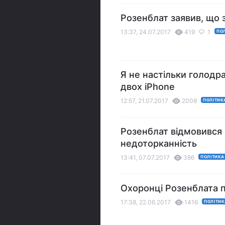
Розенблат заявив, що 
13:37, 24.07.2017
419
1
ПО
Я не настільки голодр
двох іPhone
12:57, 21.07.2017
2008
ПОЛІТИК
Розенблат відмовився 
недоторканність
13:41, 07.07.2017
386
ПОЛІТИКА
Охоронці Розенблата пі
17:38, 22.06.2017
1416
ПОЛІТИ