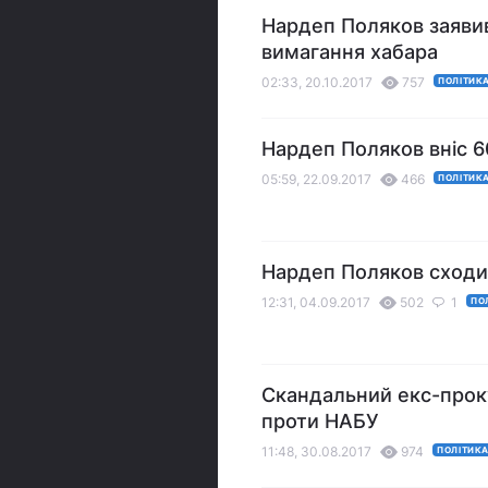
Нардеп Поляков заявив
вимагання хабара
02:33, 20.10.2017
757
ПОЛІТИК
Нардеп Поляков вніс 6
05:59, 22.09.2017
466
ПОЛІТИК
Нардеп Поляков сходив
12:31, 04.09.2017
502
1
ПО
Скандальний екс-прок
проти НАБУ
11:48, 30.08.2017
974
ПОЛІТИК