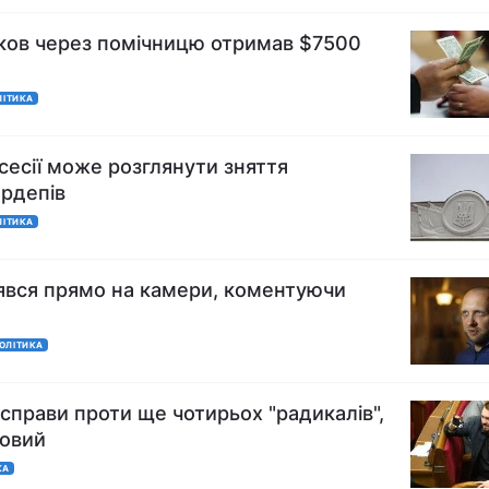
яков через помічницю отримав $7500
ЛІТИКА
сесії може розглянути зняття
ардепів
ЛІТИКА
явся прямо на камери, коментуючи
ОЛІТИКА
справи проти ще чотирьох "радикалів",
зовий
КА