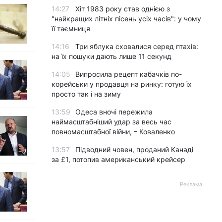
14:27
Хіт 1983 року став однією з
"найкращих літніх пісень усіх часів": у чому
її таємниця
14:16
Три яблука сховалися серед птахів:
на їх пошуки дають лише 11 секунд
14:05
Випросила рецепт кабачків по-
корейськи у продавця на ринку: готую їх
просто так і на зиму
13:59
Одеса вночі пережила
наймасштабніший удар за весь час
повномасштабної війни, – Коваленко
13:57
Підводний човен, проданий Канаді
за £1, потопив американський крейсер
Реклама