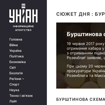
СЮЖЕТ ДНЯ : БУ
ІНФОРМАЦІЙНЕ
АГЕНТСТВО
Бурштинова с
Головна
19 червня 2017 рок
Війна
отримання хабара у
Україна
з отриманням ліценз
Політика
Розенблат заявляє, 
Економіка
При цьому 20 червн
Світ
прокуратури Україн
Екологія
Розенблата та Макс
Регіони
Спорт
Наука
Техно і зв'язок
БУРШТИНОВА СХЕМА 
Лайт