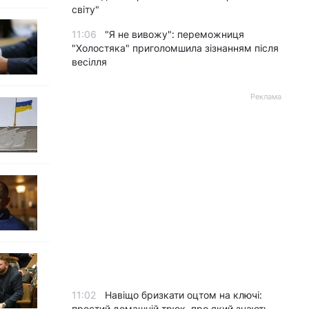
світу"
11:06
"Я не вивожу": переможниця
"Холостяка" приголомшила зізнанням після
весілля
Реклама
11:02
Навіщо бризкати оцтом на ключі:
простий домашній трюк, про який знають