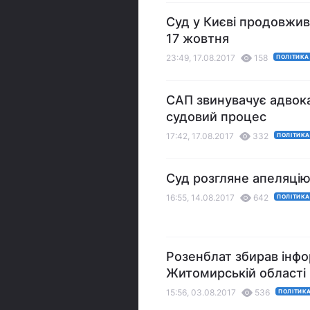
Суд у Києві продовжив
17 жовтня
23:49, 17.08.2017
158
ПОЛІТИКА
САП звинувачує адвока
судовий процес
17:42, 17.08.2017
332
ПОЛІТИК
Суд розгляне апеляцію
16:55, 14.08.2017
642
ПОЛІТИК
Розенблат збирав інфо
Житомирській області
15:56, 03.08.2017
536
ПОЛІТИК