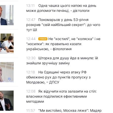
13:11
Одна чашка цього напою на день
може допомогти печінці, - дієтологи
12:47
Пономарьов у день 53-річчя
розкрив "свій найбільший секрет": до чого
тут ШІ
12:44
Не "костилі", не "коляска" і не
УНІАН
"носилки": як правильно казати
українською, - філологиня
12:30
Шторка для душу йде в минуле: їй
знайшли зручнішу заміну
12:18
На Одещині через атаку РФ
обмежено рух до пунктів пропуску з
Молдовою, – ДПСУ
12:08
Як відучити кота залазити на стіл:
власники поділилися ефективними
методами
11:57
"Ми вистоїмо, Москва ляже": Мадяр