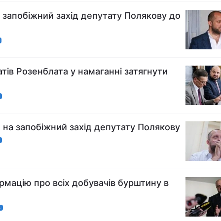
 запобіжний захід депутату Полякову до
тів Розенблата у намаганні затягнути
А
 на запобіжний захід депутату Полякову
А
рмацію про всіх добувачів бурштину в
А