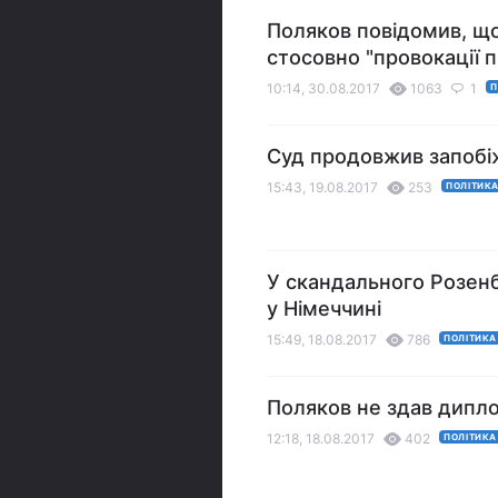
Поляков повідомив, що
стосовно "провокації п
10:14, 30.08.2017
1063
1
П
Суд продовжив запобіж
15:43, 19.08.2017
253
ПОЛІТИК
У скандального Розен
у Німеччині
15:49, 18.08.2017
786
ПОЛІТИКА
Поляков не здав дипл
12:18, 18.08.2017
402
ПОЛІТИКА