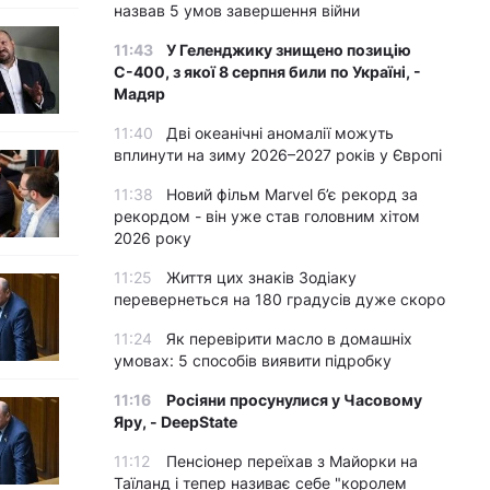
назвав 5 умов завершення війни
11:43
У Геленджику знищено позицію
С-400, з якої 8 серпня били по Україні, -
Мадяр
11:40
Дві океанічні аномалії можуть
вплинути на зиму 2026–2027 років у Європі
11:38
Новий фільм Marvel б’є рекорд за
рекордом - він уже став головним хітом
2026 року
11:25
Життя цих знаків Зодіаку
перевернеться на 180 градусів дуже скоро
11:24
Як перевірити масло в домашніх
умовах: 5 способів виявити підробку
11:16
Росіяни просунулися у Часовому
Яру, - DeepState
11:12
Пенсіонер переїхав з Майорки на
Таїланд і тепер називає себе "королем