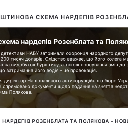
РШТИНОВА СХЕМА НАРДЕПІВ РОЗЕНБЛ
хема нардепів Розенблата та Поляк
у детективи НАБУ затримали охоронця народного депута
 200 тисяч доларів. Слідство вважає, що його колега 
ії на видобуток бурштину, а також просування змін до
що затримання його водія - це провокація.
я директор Національного антикорупційного бюро Укра
и спрямовано документи щодо подання на зняття недот
има Полякова.
НАРДЕПІВ РОЗЕНБЛАТА ТА ПОЛЯКОВА - НО