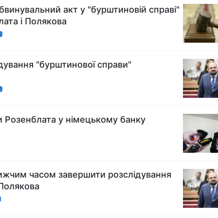
бвинувальний акт у "бурштиновій справі"
ата і Полякова
А
дування "бурштинової справи"
А
и Розенблата у німецькому банку
ижчим часом завершити розслідування
 Полякова