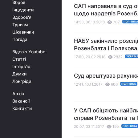
Зброя
САП направила в суд о
Інциденти
щодо нардепів Розенбл
Здоров'я
14:53, 08.10.2018
707
ПОЛІТИК
Туризм
Цікавинки
Погода
НАБУ закінчило розслі
Розенблата і Полякова
Відео з Youtube
17:00, 20.02.2018
2932
УКРАЇН
Статті
Інтерв'ю
Думки
Суд арештував рахунк
Лонгріди
12:41, 10.11.2017
606
ПОЛІТИКА
Архів
Вакансії
Контакти
У САП обіцяють найбл
справи Розенблата та
20:07, 03.11.2017
150
ПОЛІТИКА