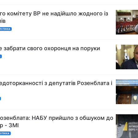
го комітету ВР не надійшло жодного із
ів
ЛІТИКА
 забрати свого охоронця на поруки
А
едоторканності з депутатів Розенблата і
Розенблата: НАБУ прийшло з обшуком до
р - ЗМІ
ЛІТИКА