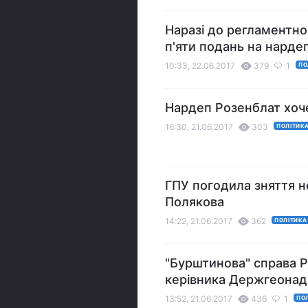
Наразі до регламентно
п'яти подань на нардеп
10:33, 22.06.2017
379
1
ПО
Нардеп Розенблат хоче
16:30, 21.06.2017
303
ПОЛІТИК
ГПУ погодила зняття н
Полякова
14:22, 21.06.2017
362
ПОЛІТИКА
"Бурштинова" справа 
керівника Держгеонад
13:52, 21.06.2017
436
1
ПО