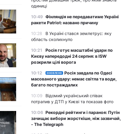
одиниці
10:49
Фінляндія не передаватиме Україні
ракети Patriot: названо причину
10:28
В Україні стався землетрус: яку
область сколихнуло
10:21
Росія готує масштабні удари по
Києву напередодні 24 серпня: в ISW
розкрили цілі ворога
10:12
Росія завдала по Одесі
ОНОВЛЕНО
масованого удару: немає світла та води,
багато постраждалих
10:09
Відомий український співак
потрапив у ДТП у Києві та показав фото
10:06
Рекордні рейтинги і параноя: Путін
зачищає вибори жорсткіше, ніж зазвичай,
- The Telegraph