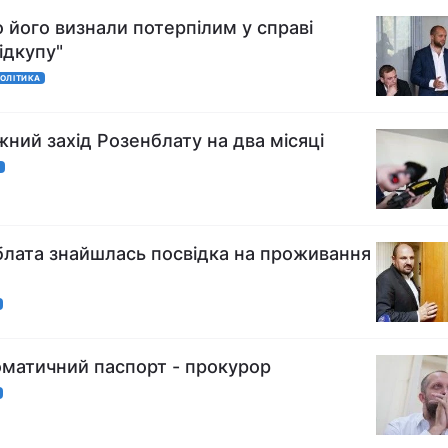
 його визнали потерпілим у справі
ідкупу"
ОЛІТИКА
ний захід Розенблату на два місяці
А
блата знайшлась посвідка на проживання
оматичний паспорт - прокурор