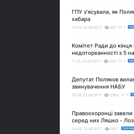
ГПУ з'ясувала, як Пол
хабара
14:53, 22.06.2017
951
1
ПО
Комітет Ради до кінця 
недоторканності з 5 н
11:25, 22.06.2017
234
1
ПО
Депутат Поляков вила
звинувачення НАБУ
10:59, 22.06.2017
2393
1
П
Правоохоронці завели 
серед них Ляшко - Ло
10:43, 22.06.2017
1607
ПОЛІТИ