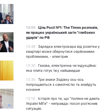
13:55
Ціль Росії №1: The Times розповів,
як працює український загін "глибоких
ударів" по РФ
13:48
Зарядка електрокара від розетки у
квартирі може обернутися серйозними
проблемами, - електрик
13:30
Газова, електрична чи індукційна:
яка плита готує їжу найшвидше
13:30
Три знаки Зодіаку ось-ось
попрощаються з самотністю та знайдуть
кохання
13:18
Історія про те, що "поляки не дають
Україні МіГи" - неправда: посол роз’яснив
ситуацію