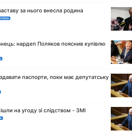
заставу за нього внесла родина
ЛІТИКА
анець: нардеп Поляков пояснив купівлю
А
здавати паспорти, поки має депутатську
шли на угоду зі слідством - ЗМІ
КА