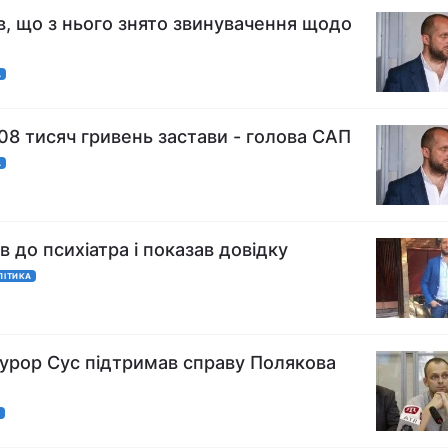
, що з нього знято звинувачення щодо
А
08 тисяч гривень застави - голова САП
А
 до психіатра і показав довідку
ЛІТИКА
урор Сус підтримав справу Полякова
А