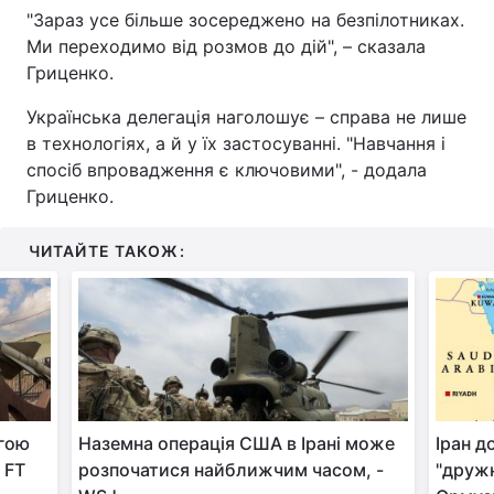
"Зараз усе більше зосереджено на безпілотниках.
Ми переходимо від розмов до дій", – сказала
Гриценко.
Українська делегація наголошує – справа не лише
в технологіях, а й у їх застосуванні. "Навчання і
спосіб впровадження є ключовими", - додала
Гриценко.
ЧИТАЙТЕ ТАКОЖ:
агою
Наземна операція США в Ірані може
Іран д
 FT
розпочатися найближчим часом, -
"дружн