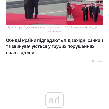
Диктатора Лукашенка вітали у столиці КНДР / колаж УНІАН, фото
скріншот
Обидві країни підпадають під західні санкції
та звинувачуються у грубих порушеннях
прав людини.
Реклама
ad