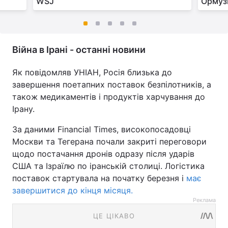
WSJ
Ормуз
Війна в Ірані - останні новини
Як повідомляв УНІАН, Росія близька до
завершення поетапних поставок безпілотників, а
також медикаментів і продуктів харчування до
Ірану.
За даними Financial Times, високопосадовці
Москви та Тегерана почали закриті переговори
щодо постачання дронів одразу після ударів
США та Ізраїлю по іранській столиці. Логістика
поставок стартувала на початку березня і
має
завершитися до кінця місяця.
Реклама