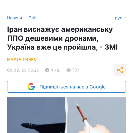
›
Новини
Світ
рус
Іран виснажує американську
ППО дешевими дронами,
Україна вже це пройшла, - ЗМІ
МАРТА ГИЧКО
08:39, 26.03.26
4 хв.
707
Підпишіться на нас в Google