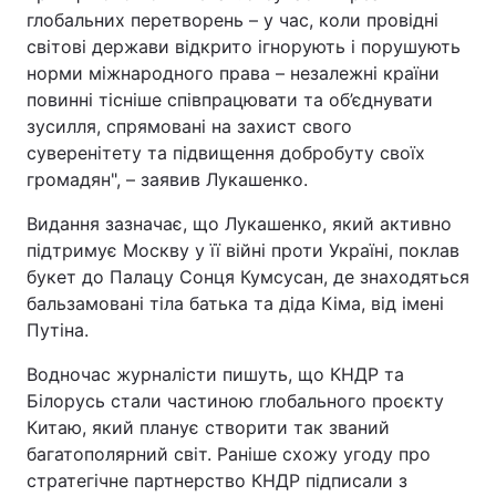
глобальних перетворень – у час, коли провідні
Тема оформлення
світові держави відкрито ігнорують і порушують
норми міжнародного права – незалежні країни
повинні тісніше співпрацювати та об’єднувати
зусилля, спрямовані на захист свого
суверенітету та підвищення добробуту своїх
громадян", – заявив Лукашенко.
Видання зазначає, що Лукашенко, який активно
підтримує Москву у її війні проти Україні, поклав
букет до Палацу Сонця Кумсусан, де знаходяться
бальзамовані тіла батька та діда Кіма, від імені
Путіна.
Водночас журналісти пишуть, що КНДР та
Білорусь стали частиною глобального проєкту
Китаю, який планує створити так званий
багатополярний світ. Раніше схожу угоду про
стратегічне партнерство КНДР підписали з