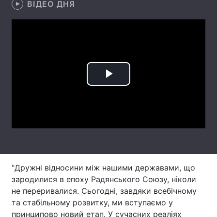
ВІДЕО ДНЯ
Лонгріди
Відео з Youtube
Статті
Інтерв'ю
Думки
Play
Архів
Вакансії
Video
Контакти
Послуги
"Дружні відносини між нашими державами, що
зародилися в епоху Радянського Союзу, ніколи
не переривалися. Сьогодні, завдяки всебічному
та стабільному розвитку, ми вступаємо у
принципово новий етап. У сучасних реаліях