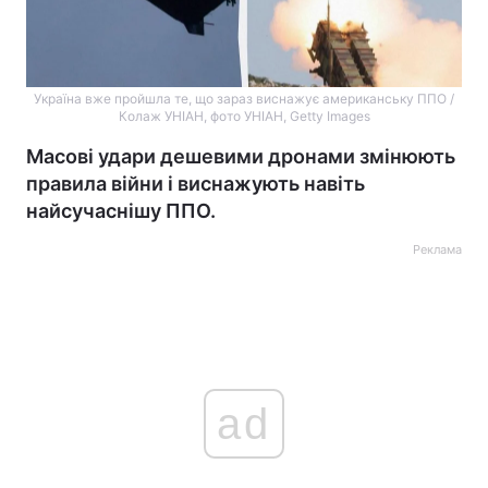
Україна вже пройшла те, що зараз виснажує американську ППО /
Колаж УНІАН, фото УНІАН, Getty Images
Масові удари дешевими дронами змінюють
правила війни і виснажують навіть
найсучаснішу ППО.
Реклама
ad