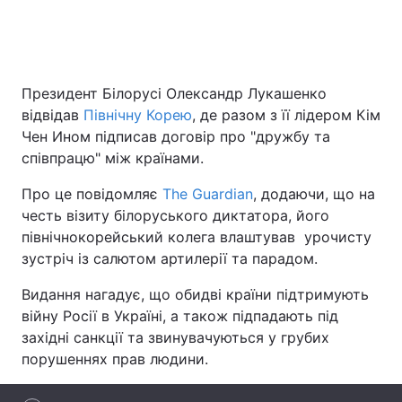
Головна
Війна
Президент Білорусі Олександр Лукашенко
відвідав
Північну Корею
, де разом з її лідером Кім
Україна
Політика
Чен Ином підписав договір про "дружбу та
Економіка
Світ
співпрацю" між країнами.
Про це повідомляє
The Guardian
, додаючи, що на
Спорт
Наука
честь візиту білоруського диктатора, його
Техно і зв'язок
Лайт
північнокорейський колега влаштував урочисту
зустріч із салютом артилерії та парадом.
Зброя
Інциденти
Видання нагадує, що обидві країни підтримують
Здоров'я
Туризм
війну Росії в Україні, а також підпадають під
західні санкції та звинувачуються у грубих
Цікавинки
Погода
порушеннях прав людини.
Екологія
Регіони