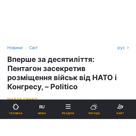
›
Новини
Світ
рус
Вперше за десятиліття:
Пентагон засекретив
розміщення військ від НАТО і
Конгресу, – Politico
МАРТА ГИЧКО
RU
07:29, 26.03.26
3 хв.
1493
МОВА
ГОЛОВНА
РОЗДІЛИ
ПОГОДА
ЛАЙТ
Підпишіться на нас в Google