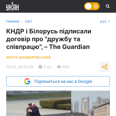
›
Новини
Світ
рус
КНДР і Білорусь підписали
договір про "дружбу та
співпрацю", – The Guardian
НІКІТА ШЕНДЕРОВСЬКИЙ
10:52, 26.03.26
3 хв.
364
Підпишіться на нас в Google