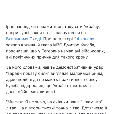
Головна
Війна
Іран навряд чи наважиться атакувати Україну,
попри гучні заяви на тлі напруження на
Україна
Політика
Близькому Сході
. Про це в етері
24 каналу
Економіка
Світ
заявив колишній глава МЗС Дмитро Кулеба,
пояснивши, що у Тегерана немає ані військових,
Спорт
Наука
ані політичних причин для такого кроку.
Техно і зв'язок
Лайт
За його словами, навіть демонстративний удар
"заради показу сили" виглядає малоймовірним,
Зброя
Інциденти
адже подібні дії не мають практичного сенсу.
Кулеба підкреслив, що Україна також має
Здоров'я
Туризм
далекобійні можливості.
Цікавинки
Погода
"Ми теж. Я не знаю, на скільки наша "Фламінго"
літає. На півтори тисячі точно літає. Дотягнемо її
Екологія
Регіони