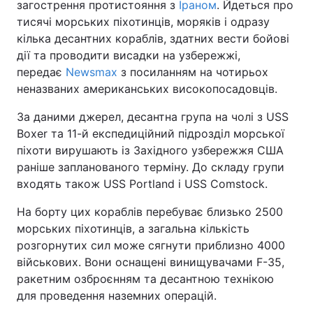
загострення протистояння з
Іраном
. Йдеться про
тисячі морських піхотинців, моряків і одразу
кілька десантних кораблів, здатних вести бойові
дії та проводити висадки на узбережжі,
передає
Newsmax
з посиланням на чотирьох
неназваних американських високопосадовців.
За даними джерел, десантна група на чолі з USS
Boxer та 11-й експедиційний підрозділ морської
піхоти вирушають із Західного узбережжя США
раніше запланованого терміну. До складу групи
входять також USS Portland і USS Comstock.
На борту цих кораблів перебуває близько 2500
морських піхотинців, а загальна кількість
розгорнутих сил може сягнути приблизно 4000
військових. Вони оснащені винищувачами F-35,
ракетним озброєнням та десантною технікою
для проведення наземних операцій.