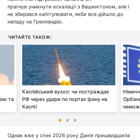
прагнув уникнути ескалації з Вашингтоном, але і
не збирався капітулювати, якби все дійшло до
нападу на Гренландію.
ЧИТАЙТЕ ТАКОЖ:
Каспійський вузол: чи постраждає
Німечч
ною та
РФ через удари по портах Ірану на
Орбана
Каспії
неможл
Однак вже у січні 2026 року Данія пришвидшила