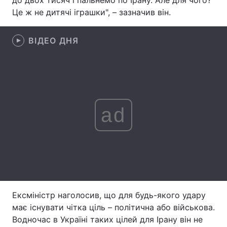
до двох тисяч і пальнемо по Ірану. Але для чого?
Це ж не дитячі іграшки", – зазначив він.
Лонгріди
ВІДЕО ДНЯ
Відео з Youtube
Статті
Інтерв'ю
Думки
Архів
Вакансії
ad
Контакти
Послуги
Ексміністр наголосив, що для будь-якого удару
має існувати чітка ціль – політична або військова.
Водночас в Україні таких цілей для Ірану він не