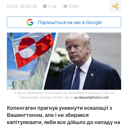
02:23, 20.03.26
3 хв.
3294
Підпишіться на нас в Google
В Данії серйозно готувалися до можливого нападу США на
Гренландію / колаж УНІАН, фото
ua.depositphotos.com
Копенгаген прагнув уникнути ескалації з
Вашингтоном, але і не збирався
капітулювати, якби все дійшло до нападу на