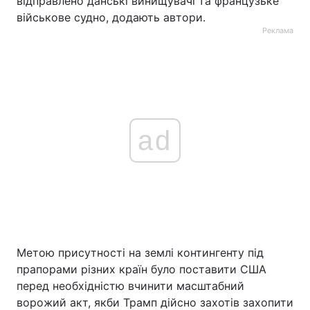
відправлено данські винищувачі та французьке
військове судно, додають автори.
Реклама
ad
Метою присутності на землі контингенту під
прапорами різних країн було поставити США
перед необхідністю вчинити масштабний
ворожий акт, якби Трамп дійсно захотів захопити