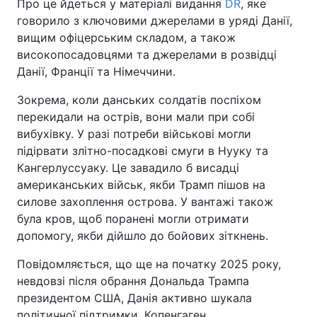
Про це йдеться у матеріалі видання
DR
, яке
говорило з ключовими джерелами в уряді Данії,
вищим офіцерським складом, а також
високопосадовцями та джерелами в розвідці
Данії, Франції та Німеччини.
Зокрема, коли данських солдатів поспіхом
перекидали на острів, вони мали при собі
вибухівку. У разі потреби військові могли
підірвати злітно-посадкові смуги в Нууку та
Кангерлуссуаку. Це завадило б висадці
американських військ, якби Трамп пішов на
силове захоплення острова. У вантажі також
була кров, щоб поранені могли отримати
допомогу, якби дійшло до бойових зіткнень.
Повідомляється, що ще на початку 2025 року,
невдовзі після обрання Дональда Трампа
президентом США, Данія активно шукала
політичної підтримки. Копенгаген