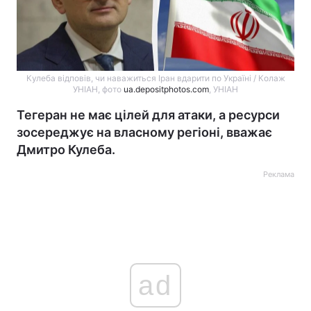
Кулеба відповів, чи наважиться Іран вдарити по Україні / Колаж
УНІАН, фото
ua.depositphotos.com
, УНІАН
Тегеран не має цілей для атаки, а ресурси
зосереджує на власному регіоні, вважає
Дмитро Кулеба.
Реклама
ad