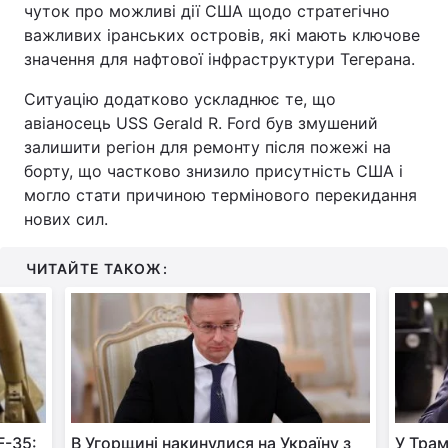
чуток про можливі дії США щодо стратегічно
важливих іранських островів, які мають ключове
значення для нафтової інфраструктури Тегерана.
Ситуацію додатково ускладнює те, що
авіаносець USS Gerald R. Ford був змушений
залишити регіон для ремонту після пожежі на
борту, що частково знизило присутність США і
могло стати причиною термінового перекидання
нових сил.
ЧИТАЙТЕ ТАКОЖ:
F-35:
В Угорщині накинулися на Україну з
У Трам