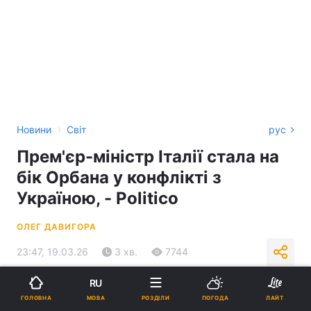
›
Новини
Світ
рус
Прем'єр-міністр Італії стала на
бік Орбана у конфлікті з
Україною, - Politico
ОЛЕГ ДАВИГОРА
23:47, 19.03.26
3 хв.
7744
RU
Підпишіться на нас в Google
МОВА
ГОЛОВНА
РОЗДІЛИ
ПОГОДА
ЛАЙТ