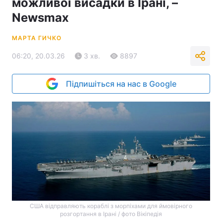
можливої висадки в Ірані, –
Newsmax
МАРТА ГИЧКО
06:20, 20.03.26
3 хв.
8897
Підпишіться на нас в Google
США відправляють кораблі з морпіхами для ймовірного
розгортання в Ірані / фото Вікіпедія