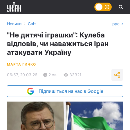
›
Новини
Світ
рус
"Не дитячі іграшки": Кулеба
відповів, чи наважиться Іран
атакувати Україну
МАРТА ГИЧКО
06:57, 20.03.26
2 хв.
33321
Підпишіться на нас в Google