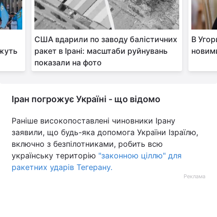
США вдарили по заводу балістичних
В Угор
ожуть
ракет в Ірані: масштаби руйнувань
новим
показали на фото
Іран погрожує Україні - що відомо
Раніше високопоставлені чиновники Ірану
заявили, що будь-яка допомога України Ізраїлю,
включно з безпілотниками, робить всю
українську територію
"законною ціллю" для
ракетних ударів Тегерану.
Реклама