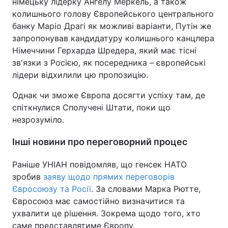
німецьку лідерку Ангелу Меркель, а також
колишнього голову Європейського центрального
банку Маріо Драгі як можливі варіанти, Путін же
запропонував кандидатуру колишнього канцлера
Німеччини Герхарда Шредера, який має тісні
зв'язки з Росією, як посередника – європейські
лідери відхилили цю пропозицію.
Однак чи зможе Європа досягти успіху там, де
спіткнулися Сполучені Штати, поки що
незрозуміло.
Інші новини про переговорний процес
Раніше УНІАН повідомляв, що генсек НАТО
зробив
заяву щодо прямих переговорів
Євросоюзу та Росії
. За словами Марка Рютте,
Євросоюз має самостійно визначитися та
ухвалити це рішення. Зокрема щодо того, хто
саме представлятиме Європу.