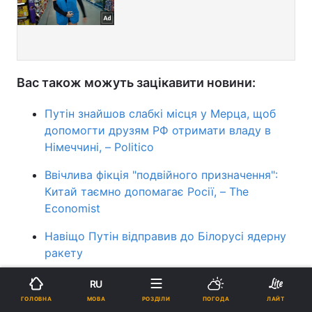
Вас також можуть зацікавити новини:
Путін знайшов слабкі місця у Мерца, щоб
допомогти друзям РФ отримати владу в
Німеччині, – Politico
Ввічлива фікція "подвійного призначення":
Китай таємно допомагає Росії, – The
Economist
Навіщо Путін відправив до Білорусі ядерну
ракету
RU
ПІДТРИМАЙТЕ НАС
МОВА
ГОЛОВНА
РОЗДІЛИ
ПОГОДА
ЛАЙТ