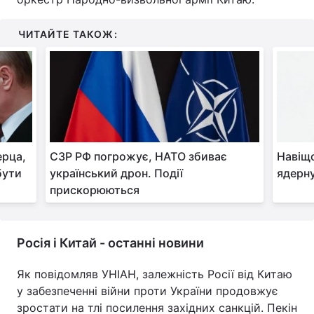
ЧИТАЙТЕ ТАКОЖ:
ерца,
СЗР РФ погрожує, НАТО збиває
Навіщо
бути
український дрон. Події
ядерну
прискорюються
Росія і Китай - останні новини
Як повідомляв УНІАН, залежність Росії від Китаю
у забезпеченні війни проти України продовжує
зростати на тлі посилення західних санкцій. Пекін