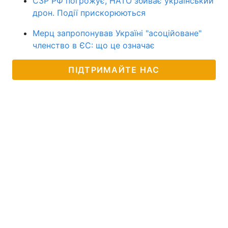
СЗР РФ погрожує, НАТО збиває український
дрон. Події прискорюються
Мерц запропонував Україні "асоційоване"
членство в ЄС: що це означає
ПІДТРИМАЙТЕ НАС