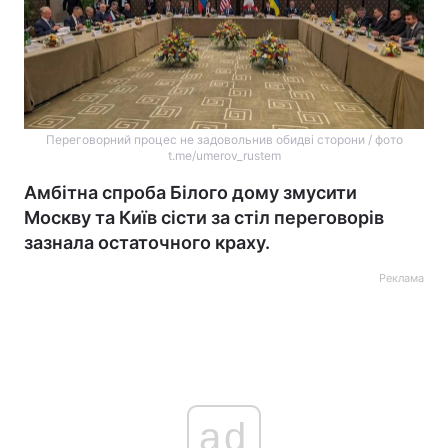
Переговорний процес не задовольнив обидві сторони / фото
t.me/umerov_rustem
Амбітна спроба Білого дому змусити
Москву та Київ сісти за стіл переговорів
зазнала остаточного краху.
Реклама
ad