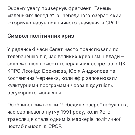
Окрему увагу привернув фрагмент "Танець
Тема оформлення
маленьких лебедів" із "Лебединого озера", який
історично набув політичного значення в СРСР.
Символ політичних криз
У радянські часи балет часто транслювали по
телебаченню під час великих криз і змін влади –
зокрема після смерті генеральних секретарів ЦК
КПРС Леоніда Брежнєва, Юрія Андропова та
Костянтина Черненка, коли ефір заповнювали
культурними програмами через відсутність
регулярного мовлення.
Особливої символіки "Лебедине озеро" набуло під
час серпневого путчу 1991 року, коли його
трансляція стала одним із маркерів політичної
нестабільності в СРСР.