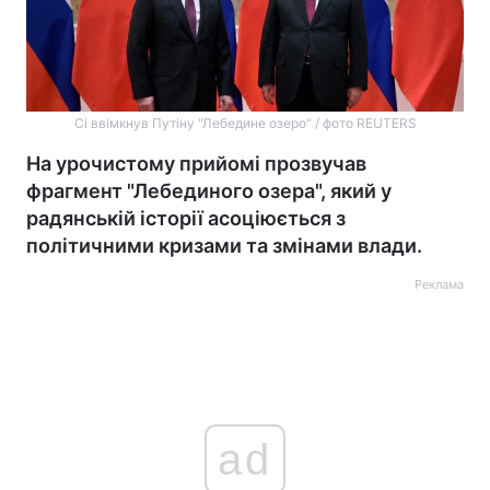
Сі ввімкнув Путіну "Лебедине озеро" / фото REUTERS
На урочистому прийомі прозвучав
фрагмент "Лебединого озера", який у
радянській історії асоціюється з
політичними кризами та змінами влади.
Реклама
ad