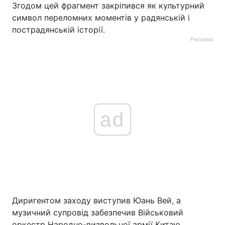
Згодом цей фрагмент закріпився як культурний
символ переломних моментів у радянській і
пострадянській історії.
Реклама
ad
Диригентом заходу виступив Юань Вей, а
музичний супровід забезпечив Військовий
оркестр Народно-визвольної армії Китаю.