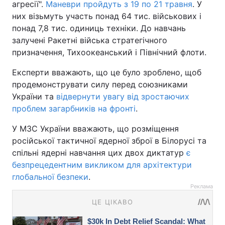
агресії".
Маневри пройдуть з 19 по 21 травня
. У
них візьмуть участь понад 64 тис. військових і
понад 7,8 тис. одиниць техніки. До навчань
залучені Ракетні війська стратегічного
призначення, Тихоокеанський і Північний флоти.
Експерти вважають, що це було зроблено, щоб
продемонструвати силу перед союзниками
України та
відвернути увагу від зростаючих
проблем загарбників на фронті
.
У МЗС України вважають, що розміщення
російської тактичної ядерної зброї в Білорусі та
спільні ядерні навчання цих двох диктатур
є
безпрецедентним викликом для архітектури
глобальної безпеки
.
Реклама