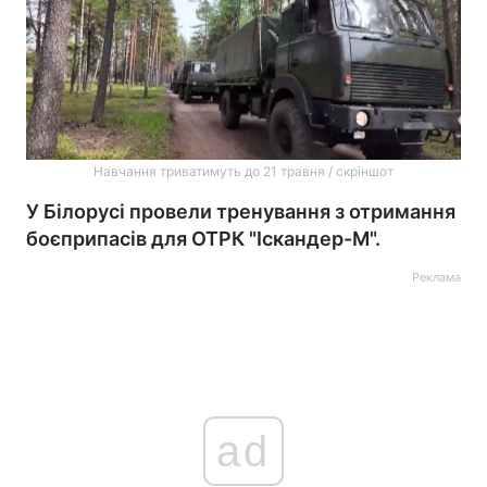
Навчання триватимуть до 21 травня / скріншот
У Білорусі провели тренування з отримання
боєприпасів для ОТРК "Іскандер-М".
Реклама
ad