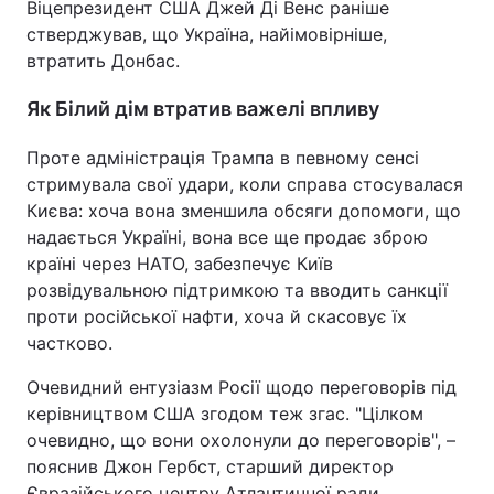
Віцепрезидент США Джей Ді Венс раніше
стверджував, що Україна, найімовірніше,
втратить Донбас.
Як Білий дім втратив важелі впливу
Проте адміністрація Трампа в певному сенсі
стримувала свої удари, коли справа стосувалася
Києва: хоча вона зменшила обсяги допомоги, що
надається Україні, вона все ще продає зброю
країні через НАТО, забезпечує Київ
розвідувальною підтримкою та вводить санкції
проти російської нафти, хоча й скасовує їх
частково.
Очевидний ентузіазм Росії щодо переговорів під
керівництвом США згодом теж згас. "Цілком
очевидно, що вони охолонули до переговорів", –
пояснив Джон Гербст, старший директор
Євразійського центру Атлантичної ради.