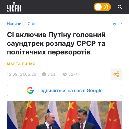
›
Новини
Світ
рус
Сі включив Путіну головний
саундтрек розпаду СРСР та
політичних переворотів
МАРТА ГИЧКО
12:09, 21.05.26
3 хв.
5274
Підпишіться на нас в Google