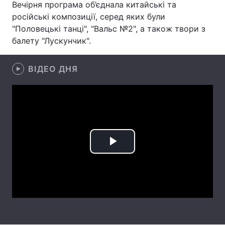
Вечірня програма об’єднала китайські та
російські композиції, серед яких були
Лонгріди
"Половецькі танці", "Вальс №2", а також твори з
балету "Лускунчик".
Відео з Youtube
Статті
ВІДЕО ДНЯ
Інтерв'ю
Думки
Архів
Вакансії
Контакти
Послуги
Play
Video