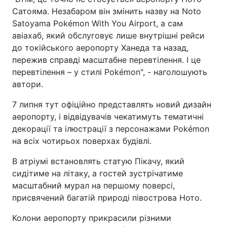
Сатояма. Незабаром він змінить назву на Noto
Satoyama Pokémon With You Airport, а сам
авіахаб, який обслуговує лише внутрішні рейси
до токійського аеропорту Ханеда та назад,
пережив справді масштабне перевтілення. І це
перевтілення – у стилі Pokémon", - наголошують
автори.
7 липня тут офіційно представлять новий дизайн
аеропорту, і відвідувачів чекатимуть тематичні
декорації та ілюстрації з персонажами Pokémon
на всіх чотирьох поверхах будівлі.
В атріумі встановлять статую Пікачу, який
сидітиме на літаку, а гостей зустрічатиме
масштабний мурал на першому поверсі,
присвячений багатій природі півострова Ното.
Колони аеропорту прикрасили різними