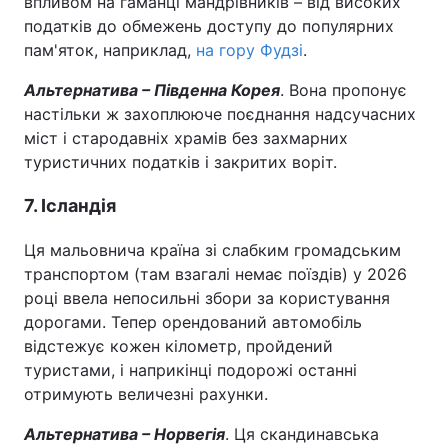
впливом на гаманці мандрівників – від високих
податків до обмежень доступу до популярних
пам'яток, наприклад,
на гору Фудзі
.
Альтернатива – Південна Корея
. Вона пропонує
настільки ж захоплююче поєднання надсучасних
міст і стародавніх храмів без захмарних
туристичних податків і закритих воріт.
7. Ісландія
Ця мальовнича країна зі слабким громадським
транспортом (там взагалі немає поїздів) у 2026
році ввела непосильні збори за користування
дорогами. Тепер орендований автомобіль
відстежує кожен кілометр, пройдений
туристами, і наприкінці подорожі останні
отримують величезні рахунки.
Альтернатива – Норвегія
. Ця скандинавська