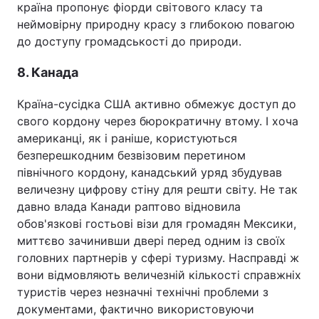
країна пропонує фіорди світового класу та
неймовірну природну красу з глибокою повагою
до доступу громадськості до природи.
8. Канада
Країна-сусідка США активно обмежує доступ до
свого кордону через бюрократичну втому. І хоча
американці, як і раніше, користуються
безперешкодним безвізовим перетином
північного кордону, канадський уряд збудував
величезну цифрову стіну для решти світу. Не так
давно влада Канади раптово відновила
обов'язкові гостьові візи для громадян Мексики,
миттєво зачинивши двері перед одним із своїх
головних партнерів у сфері туризму. Насправді ж
вони відмовляють величезній кількості справжніх
туристів через незначні технічні проблеми з
документами, фактично використовуючи