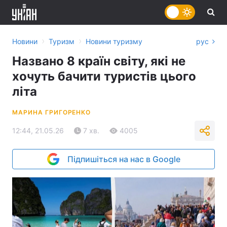
›
›
Новини
Туризм
Новини туризму
рус
Названо 8 країн світу, які не
хочуть бачити туристів цього
літа
МАРИНА ГРИГОРЕНКО
12:44, 21.05.26
7 хв.
4005
Підпишіться на нас в Google