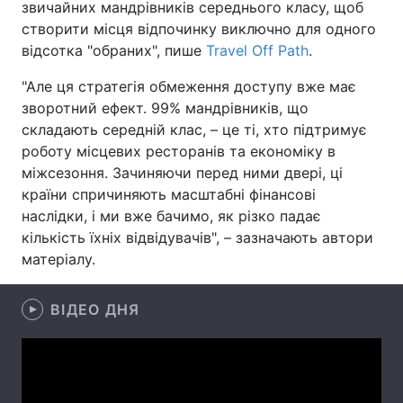
звичайних мандрівників середнього класу, щоб
створити місця відпочинку виключно для одного
Лонгріди
відсотка "обраних", пише
Travel Off Path
.
Відео з Youtube
Статті
"Але ця стратегія обмеження доступу вже має
зворотний ефект. 99% мандрівників, що
Інтерв'ю
Думки
складають середній клас, – це ті, хто підтримує
роботу місцевих ресторанів та економіку в
Архів
Вакансії
міжсезоння. Зачиняючи перед ними двері, ці
країни спричиняють масштабні фінансові
Контакти
наслідки, і ми вже бачимо, як різко падає
кількість їхніх відвідувачів", – зазначають автори
Послуги
матеріалу.
ВІДЕО ДНЯ