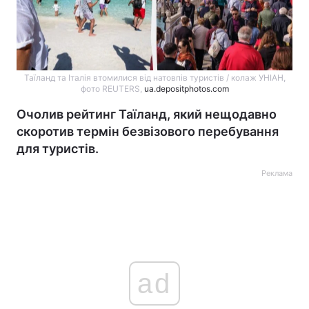
Таїланд та Італія втомилися від натовпів туристів / колаж УНІАН,
фото REUTERS,
ua.depositphotos.com
Очолив рейтинг Таїланд, який нещодавно
скоротив термін безвізового перебування
для туристів.
Реклама
ad