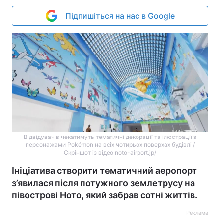
Підпишіться на нас в Google
Відвідувачів чекатимуть тематичні декорації та ілюстрації з
персонажами Pokémon на всіх чотирьох поверхах будівлі /
Скріншот із відео noto-airport.jp/
Ініціатива створити тематичний аеропорт
з’явилася після потужного землетрусу на
півострові Ното, який забрав сотні життів.
Реклама