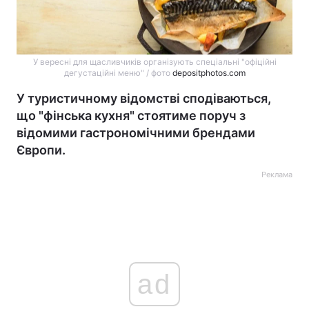
У вересні для щасливчиків організують спеціальні "офіційні
дегустаційні меню" / фото
depositphotos.com
У туристичному відомстві сподіваються,
що "фінська кухня" стоятиме поруч з
відомими гастрономічними брендами
Європи.
Реклама
ad