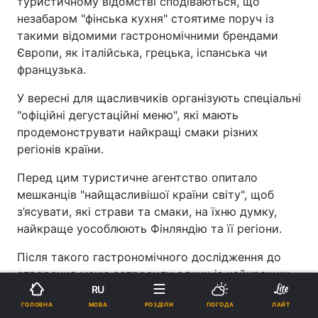
туристичному відомстві сподіваються, що
незабаром "фінська кухня" стоятиме поруч із
такими відомими гастрономічними брендами
Європи, як італійська, грецька, іспанська чи
французька.
У вересні для щасливчиків організують спеціальні
"офіційні дегустаційні меню", які мають
продемонструвати найкращі смаки різних
регіонів країни.
Перед цим туристичне агентство опитало
мешканців "найщасливішої країни світу", щоб
з’ясувати, які страви та смаки, на їхню думку,
найкраще уособлюють Фінляндію та її регіони.
Після такого гастрономічного дослідження до
створення меню запросили одних із найкращих
RU
шеф-кухарів країни.
МОВА
ГОЛОВНА
РОЗДІЛИ
ПОГОДА
ЛАЙТ