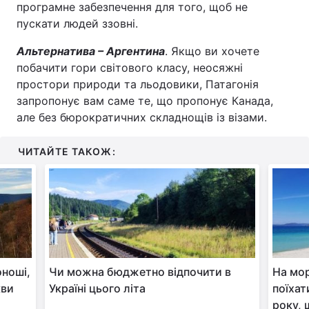
програмне забезпечення для того, щоб не
пускати людей ззовні.
Альтернатива – Аргентина
. Якщо ви хочете
побачити гори світового класу, неосяжні
простори природи та льодовики, Патагонія
запропонує вам саме те, що пропонує Канада,
але без бюрократичних складнощів із візами.
ЧИТАЙТЕ ТАКОЖ:
оноші,
Чи можна бюджетно відпочити в
На мор
кви
Україні цього літа
поїхат
року, 