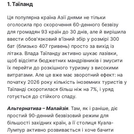
1. Таїланд
Ця популярна країна Азії днями не тільки
оголосила про скорочення 60-денного безвізу
для громадян 93 країн до 30 днів, але й вирішила
ввести обов'язковий в'їзний збір у розмірі 300
бат (близько 407 гривень) просто за вихід із
літака. Влада Таїланду активно шукає лазівки,
щоб відсіяти бюджетних мандрівників і змусити
їх перейти до розкішного туризму з високими
витратами. Але це вже має зворотний ефект: на
початку 2026 року кількість іноземних туристів у
Таїланді скоротилася більш ніж на 7%, і уряд
готується до стійкого спаду.
Альтернатива – Малайзія
. Там, як і раніше, діє
простий 90-денний безвізовий режим для
більшості західних країн, а її столиця Куала-
Лумпур активно розвивається і хоче бачити