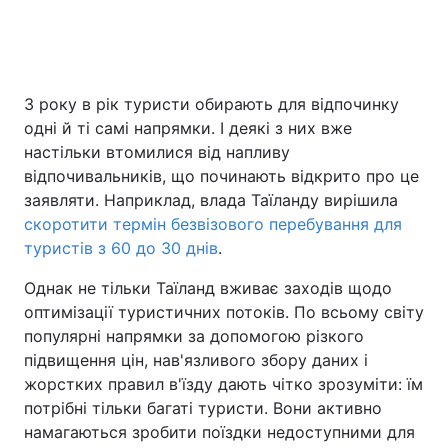
Головна
Війна
З року в рік туристи обирають для відпочинку
одні й ті самі напрямки. І деякі з них вже
Україна
Політика
настільки втомилися від напливу
Економіка
Світ
відпочивальників, що починають відкрито про це
заявляти. Наприклад, влада Таїланду вирішила
Спорт
Наука
скоротити термін безвізового перебування для
туристів з 60 до 30 днів
.
Техно і зв'язок
Лайт
Однак не тільки Таїланд вживає заходів щодо
Зброя
Інциденти
оптимізації туристичних потоків. По всьому світу
популярні напрямки за допомогою різкого
Здоров'я
Туризм
підвищення цін, нав'язливого збору даних і
жорстких правил в'їзду дають чітко зрозуміти: їм
Цікавинки
Погода
потрібні тільки багаті туристи. Вони активно
намагаються зробити поїздки недоступними для
Екологія
Регіони