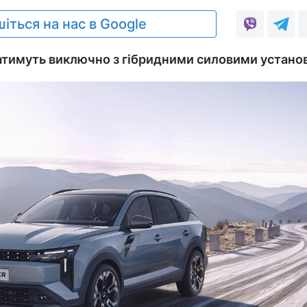
іться на нас в Google
ватимуть виключно з гібридними силовими устано