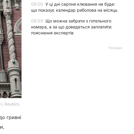
09:00
У ці дні серпня клювання не буде:
що показує календар риболова на місяць
08:59
Що можна забрати з готельного
номера, а за що доведеться заплатити:
пояснення експертів
Реклама
, Reuters
до гривні
и,