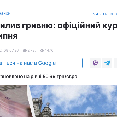
нанси
читать на 
илив гривню: офіційний ку
ипня
2, 08.07.26
2 хв.
1476
іться на нас в Google
тановлено на рівні 50,69 грн/євро.