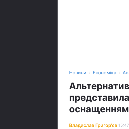
›
›
Новини
Економіка
Ав
Альтернатив
представила
оснащенням
Владислав Григор'єв
15:47