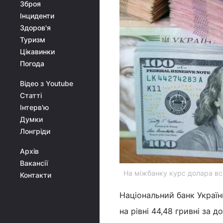
Зброя
Інциденти
Здоров'я
Туризм
Цікавинки
Погода
Відео з Youtube
Статті
Інтерв'ю
Думки
Лонгріди
Архів
Вакансії
На міжбанку курс долара вст
Контакти
Національний банк Україн
на рівні 44,48 гривні за 