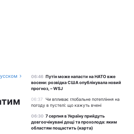
русском
06:46
Путін може напасти на НАТО вже
восени: розвідка США опублікувала новий
прогноз, – WSJ
атим
06:37
Чи впливає глобальне потепління на
погоду в пустелі: що кажуть вчені
06:30
7 серпня в Україну прийдуть
довгоочікувані дощі та прохолода: яким
областям пощастить (карта)