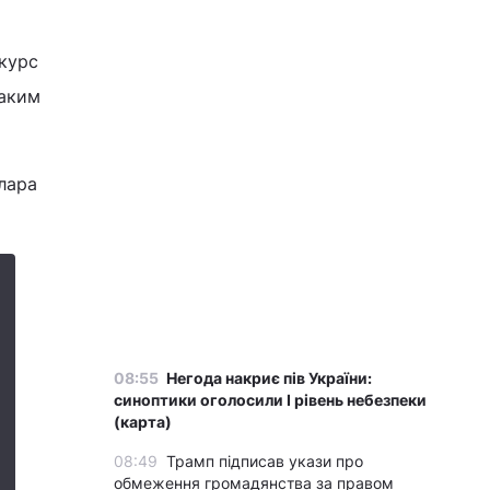
 курс
таким
лара
08:55
Негода накриє пів України:
синоптики оголосили І рівень небезпеки
(карта)
08:49
Трамп підписав укази про
обмеження громадянства за правом