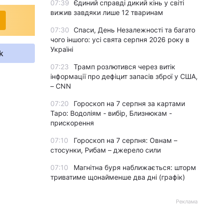
07:39
Єдиний справді дикий кінь у світі
вижив завдяки лише 12 тваринам
07:30
Спаси, День Незалежності та багато
чого іншого: усі свята серпня 2026 року в
Україні
k
07:23
Трамп розлютився через витік
інформації про дефіцит запасів зброї у США,
– CNN
07:20
Гороскоп на 7 серпня за картами
Таро: Водоліям - вибір, Близнюкам -
прискорення
07:10
Гороскоп на 7 серпня: Овнам –
стосунки, Рибам – джерело сили
07:10
Магнітна буря наближається: шторм
триватиме щонайменше два дні (графік)
Реклама