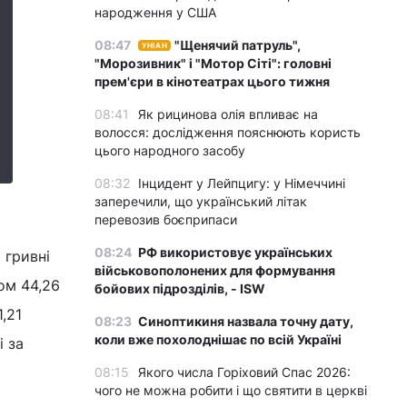
народження у США
08:47
"Щенячий патруль",
УНІАН
"Морозивник" і "Мотор Сіті": головні
прем'єри в кінотеатрах цього тижня
08:41
Як рицинова олія впливає на
волосся: дослідження пояснюють користь
цього народного засобу
08:32
Інцидент у Лейпцигу: у Німеччині
заперечили, що український літак
перевозив боєприпаси
08:24
РФ використовує українських
 гривні
військовополонених для формування
ом 44,26
бойових підрозділів, - ISW
,21
08:23
Синоптикиня назвала точну дату,
коли вже похолоднішає по всій Україні
і за
08:15
Якого числа Горіховий Спас 2026:
чого не можна робити і що святити в церкві