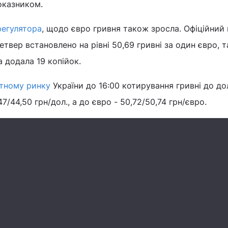
оказником.
регулятора
, щодо євро гривня також зросла. Офіційний
етвер встановлено на рівні 50,69 гривні за один євро, 
 додала 19 копійок.
тному ринку
України до 16:00 котирування гривні до до
7/44,50 грн/дол., а до євро - 50,72/50,74 грн/євро.