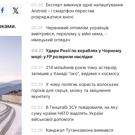
05:30
Експерт вимкнув одне налаштування
Android – і смартфон перестав
розряджатися вночі
вками.
05:25
Червневий оптимізм українців
вивітрився, перелому у війні нема, -
німецький оглядач
04:37
Удари Росії по кораблях у Чорному
морі: у FP розкрили наслідки
04:31
214 мільйонів років тому астероїд
залишив у Канаді "око", видиме з космосу
03:28
У чому полягає користь волоських
горіхів для серця, мозку та зміцнення
імунітету
02:52
В Генштабі ЗСУ повідомили, на яку
суму країни НАТО виділять Україні
військової допомоги
02:26
Кинджал Тутанхамона виявився