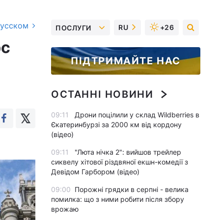
русском
RU
+26
ПОСЛУГИ
рс
ПІДТРИМАЙТЕ НАС
ОСТАННІ НОВИНИ
09:11
Дрони поцілили у склад Wildberries в
Єкатеринбурзі за 2000 км від кордону
(відео)
09:11
"Люта нічка 2": вийшов трейлер
сиквелу хітової різдвяної екшн-комедії з
Девідом Гарбором (відео)
09:00
Порожні грядки в серпні - велика
помилка: що з ними робити після збору
врожаю