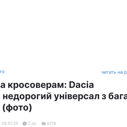
то
читать на 
а кросоверам: Dacia
 недорогий універсал з баг
 (фото)
, 08.07.26
3 хв.
9218