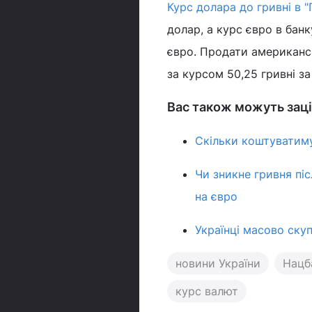
Курс долара до гривні в 
долар, а курс євро в банк
євро. Продати американсь
за курсом 50,25 гривні з
Вас також можуть заці
Скільки коштуватимут
Чи зникне гривня піс
на євро
Українці масово ску
новини України
Нацб
курс валют