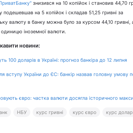
"ПриватБанку"
знизився на 10 копійок і становив 44,70 гр
у подешевшав на 5 копійок і складав 51,25 гривні за
ку валюту в банку можна було за курсом 44,10 гривні, 
а одиницю іноземної валюти.
кавити новини:
ь 100 доларів в Україні: прогноз банкіра до 12 липня
ля вступу України до ЄС: банкір назвав головну умову 
повують євро: частка валюти досягла історичного мак
анк
НБУ
курс гривні
курс євро
курс долар