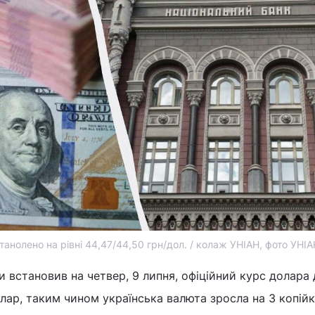
анолено на рівні 44,47/44,50 грн/дол. / колаж УНІАН, фото УНІАН
и встановив на четвер, 9 липня, офіційний курс долара 
долар, таким чином українська валюта зросла на 3 копійк