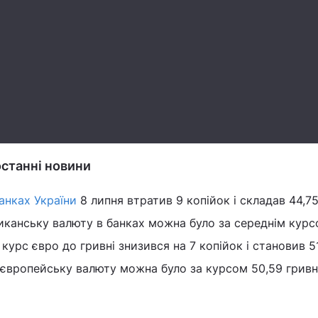
 останні новини
анках України
8 липня втратив 9 копійок і складав 44,75
иканську валюту в банках можна було за середнім курс
 курс євро до гривні знизився на 7 копійок і становив 51
и європейську валюту можна було за курсом 50,59 гривн