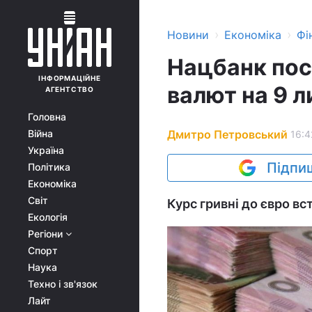
›
›
Новини
Економіка
Фі
Нацбанк пос
ІНФОРМАЦІЙНЕ
валют на 9 л
АГЕНТСТВО
Головна
Дмитро Петровський
Війна
16:4
Україна
Підпиш
Політика
Економіка
Світ
Курс гривні до євро вс
Екологія
Регіони
Спорт
Наука
Техно і зв'язок
Лайт