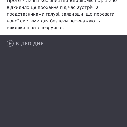
Проте 7 липня керівництво Єврокомісії офіційно
відхилило це прохання під час зустрічі з
Лонгріди
представниками галузі, заявивши, що переваги
нової системи для безпеки переважають
Відео з Youtube
Статті
викликані нею незручності.
Інтерв'ю
Думки
ВІДЕО ДНЯ
Архів
Вакансії
Контакти
Послуги