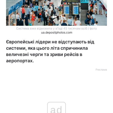
Система вже відмовила у в’їзді 45 тисячам осіб / фото
ua.depositphotos.com
Європейські лідери не відступають від
системи, яка цього літа спричинила
величезні черги та зриви рейсів в
аеропортах.
Реклама
ad