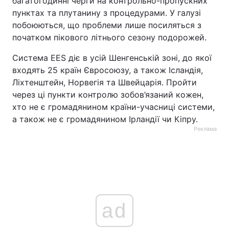
багатогодинні черги на контрольно-пропускних
пунктах та плутанину з процедурами. У галузі
побоюються, що проблеми лише посиляться з
початком пікового літнього сезону подорожей.
Система EES діє в усій Шенгенській зоні, до якої
входять 25 країн Євросоюзу, а також Ісландія,
Ліхтенштейн, Норвегія та Швейцарія. Пройти
через ці пункти контролю зобов’язаний кожен,
хто не є громадянином країни-учасниці системи,
а також не є громадянином Ірландії чи Кіпру.
Реклама
ad