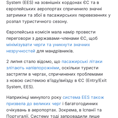
System (EES) на зовнішніх кордонах ЄС та в
європейських аеропортах спричинило значні
затримки та збої в пасажирських перевезеннях у
розпал туристичного сезону.
Європейська комісія мала намір провести
переговори з державами-членами ЄС, щоб
мінімізувати черги та уникнути значних
незручностей
для мандрівників.
2 липня стало відомо, що
пасажирські літаки
злітають напівпорожніми
, оскільки туристи
застрягли в чергах, спричинених проблемами
з новою системою в'їзду/виїзду в ЄС (Entry/Exit
System, EES).
Наприкінці минулого року
система EES також
призвела до великих черг
і багатогодинних
очікувань в аеропортах. Зокрема, в Іспанії та
Португалії. Систему тоді запровадили лише