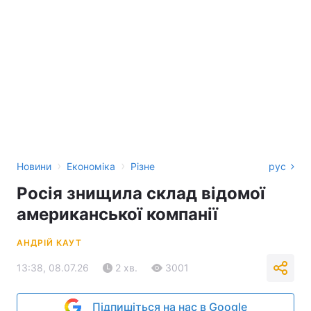
›
›
Новини
Економіка
Різне
рус
Росія знищила склад відомої
американської компанії
АНДРІЙ КАУТ
13:38, 08.07.26
2 хв.
3001
Підпишіться на нас в Google