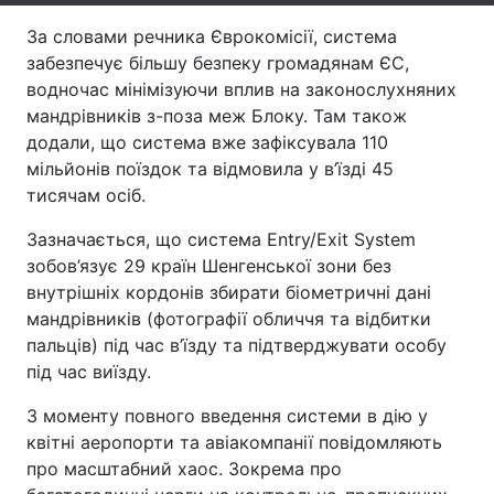
За словами речника Єврокомісії, система
Тема оформлення
забезпечує більшу безпеку громадянам ЄС,
водночас мінімізуючи вплив на законослухняних
мандрівників з-поза меж Блоку. Там також
додали, що система вже зафіксувала 110
мільйонів поїздок та відмовила у в’їзді 45
тисячам осіб.
Зазначається, що система Entry/Exit System
зобов’язує 29 країн Шенгенської зони без
внутрішніх кордонів збирати біометричні дані
мандрівників (фотографії обличчя та відбитки
пальців) під час в’їзду та підтверджувати особу
під час виїзду.
З моменту повного введення системи в дію у
квітні аеропорти та авіакомпанії повідомляють
про масштабний хаос. Зокрема про