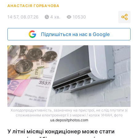
АНАСТАСІЯ ГОРБАЧОВА
14:57, 08.07.26
4 хв.
10530
Підпишіться на нас в Google
Холодопродуктивність, зазначену на пристрої, не слід плутати зі
споживанням електроенергії з мережі / колаж УНІАН, фото
ua.depositphotos.com
У літні місяці кондиціонер може стати