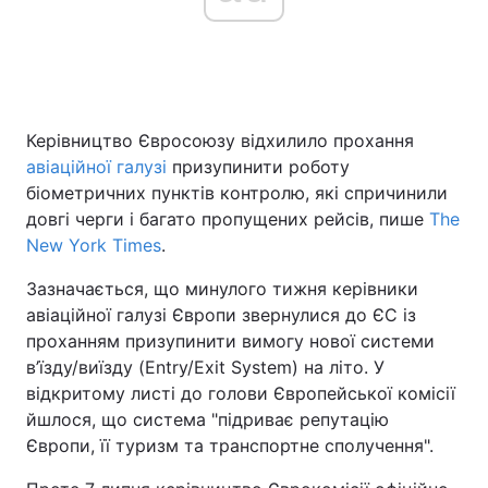
Головна
Війна
Керівництво Євросоюзу відхилило прохання
Україна
Політика
авіаційної галузі
призупинити роботу
Економіка
Світ
біометричних пунктів контролю, які спричинили
довгі черги і багато пропущених рейсів, пише
The
Спорт
Наука
New York Times
.
Техно і зв'язок
Лайт
Зазначається, що минулого тижня керівники
авіаційної галузі Європи звернулися до ЄС із
Зброя
Інциденти
проханням призупинити вимогу нової системи
в’їзду/виїзду (Entry/Exit System) на літо. У
Здоров'я
Туризм
відкритому листі до голови Європейської комісії
йшлося, що система "підриває репутацію
Цікавинки
Погода
Європи, її туризм та транспортне сполучення".
Екологія
Регіони