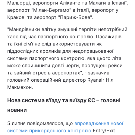
Мальорці, аеропорти Аліканте та Малаги в Іспанії,
аеропорт "Мілан-Бергамо" в Італії, аеропорт у
Кракові та аеропорт "Париж-Бове".
"Мандрівники влітку змушені терпіти непотрібний
хаос під час паспортного контролю. Пасажирів
та їхні сім’ї не слід використовувати як
піддослідних кроликів для недопрацьованої
системи паспортного контролю, яка цього літа
може спричинити довгі черги, пропущені рейси
та зайвий стрес в аеропортах", - зазначив
головний операційний директор Ryanair Ніл
Макмехон.
Нова система в'їзду та виїзду ЄС – головні
новини
5 липня повідомлялося, що
впровадження нової
системи прикордонного контролю
Entry/Exit