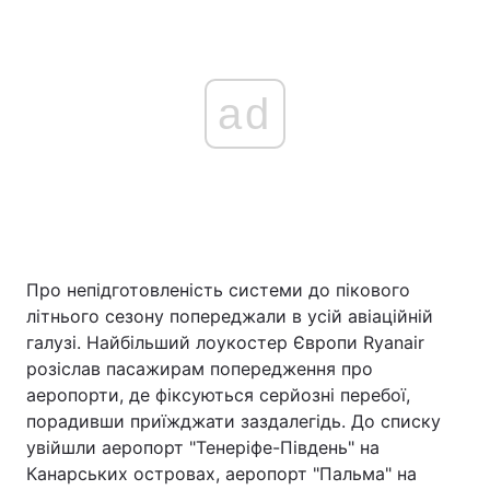
ad
Про непідготовленість системи до пікового
літнього сезону попереджали в усій авіаційній
галузі. Найбільший лоукостер Європи Ryanair
розіслав пасажирам попередження про
аеропорти, де фіксуються серйозні перебої,
порадивши приїжджати заздалегідь. До списку
увійшли аеропорт "Тенеріфе-Південь" на
Канарських островах, аеропорт "Пальма" на