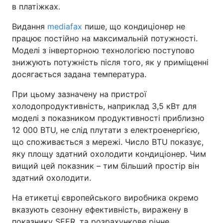
в платіжках.
Видання
mediafax
пише, що кондиціонер не
працює постійно на максимальній потужності.
Моделі з інверторною технологією поступово
знижують потужність після того, як у приміщенні
досягається задана температура.
При цьому зазначену на пристрої
холодопродуктивність, наприклад 3,5 кВт для
моделі з показником продуктивності приблизно
12 000 BTU, не слід плутати з електроенергією,
що споживається з мережі. Число BTU показує,
яку площу здатний охолодити кондиціонер. Чим
вищий цей показник – тим більший простір він
здатний охолодити.
На етикетці європейського виробника окремо
вказують сезонну ефективність, виражену в
показнику SEER, та розрахункове річне