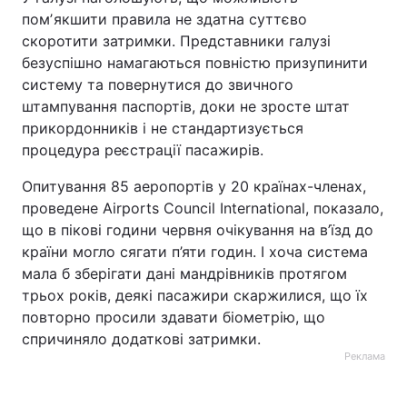
помʼякшити правила не здатна суттєво
скоротити затримки. Представники галузі
безуспішно намагаються повністю призупинити
систему та повернутися до звичного
штампування паспортів, доки не зросте штат
прикордонників і не стандартизується
процедура реєстрації пасажирів.
Опитування 85 аеропортів у 20 країнах-членах,
проведене Airports Council International, показало,
що в пікові години червня очікування на в’їзд до
країни могло сягати п’яти годин. І хоча система
мала б зберігати дані мандрівників протягом
трьох років, деякі пасажири скаржилися, що їх
повторно просили здавати біометрію, що
спричиняло додаткові затримки.
Реклама