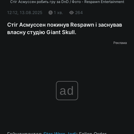
Стіг Асмуссен робить гру за DnD / Фото - Respawn Entertainment
12:12, 13.08.2025
1 хв.
264
Стіг Асмуссен покинув Respawn і заснував
власну студію Giant Skull.
Реклама
ad