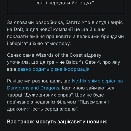
світ і передати його дух".
Лонгріди
За словами розробника, багато хто в студії виріс
Відео з Youtube
Статті
на DnD, а для нової компанії це ще й шанс
показати вміння працювати з великими брендами
Інтерв'ю
Думки
і зберігати їхню атмосферу.
Архів
Вакансії
Однак сама Wizards of the Coast відразу
уточнила, що ця гра - не Baldur's Gate 4, про яку
Контакти
вже
давно ходить різна інформація.
Послуги
Раніше ми розповідали, що
Netflix зніме серіал за
Dungeons and Dragons
. Картиною займаються
творці "Дуже дивних справ". Шоу не буде
пов'язане з недавнім фільмом "Підземелля і
дракони: Честь серед злодіїв".
Вас також можуть зацікавити новини: