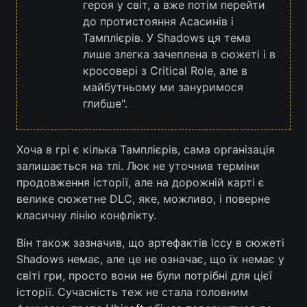
героя у світ, а вже потім перейти
до протистояння Асасинів і
Тамплієрів. У Shadows ця тема
лише злегка зачеплена в сюжеті і в
кросовері з Critical Role, але в
майбутньому ми зануримося
глибше".
Хоча в грі є кілька Тамплієрів, сама організація
залишається на тлі. Люк не уточнив терміни
продовження історії, але на дорожній карті є
велике сюжетне DLC, яке, можливо, і поверне
класичну лінію конфлікту.
Він також зазначив, що артефактів Іссу в сюжеті
Shadows немає, але це не означає, що їх немає у
світі гри, просто вони не були потрібні для цієї
історії. Сучасність теж не стала головним