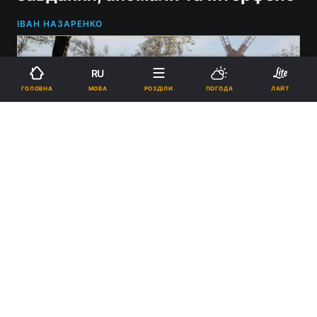
ІВАН НАЗАРЕНКО
RU
МОВА
ГОЛОВНА
РОЗДІЛИ
ПОГОДА
ЛАЙТ
GSC представила дорожню карту для Stalker 2 / Фото - GSC Game
World
09:47, 13.08.2025
1 хв.
6661
Усе це розробники планують додати в гру
до кінця року.
Реклама