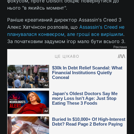
фокусом, проте Ubisoft обіцяє повернутися до
нього "в якийсь момент".
Раніше креативний директор Assassin's Creed 3
Алекс Хатчінсон розповів, що
Assassin's Creed не
планувалася конвеєром, але гроші все вирішили
.
За початковим задумом ігор мало бути всього 3.
Реклама