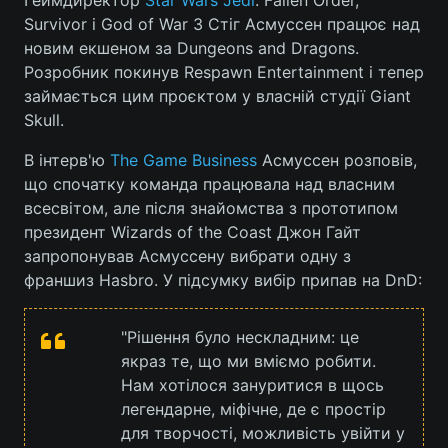
Геймдиректор
Star Wars Jedi
: Fallen Order,
Survivor і God of War 3 Стіг Асмуссен працює над
новим екшеном за Dungeons and Dragons.
Розробник покинув Respawn Entertainment і тепер
Головна
Війна
займається цим проєктом у власній студії Giant
Skull.
Україна
Політика
В інтерв'ю
The Game Business
Асмуссен розповів,
Економіка
Світ
що спочатку команда працювала над власним
всесвітом, але після знайомства з прототипом
Спорт
Наука
президент Wizards of the Coast Джон Гайт
запропонував Асмуссену вибрати одну з
Техно і зв'язок
Лайт
франшиз Hasbro. У підсумку вибір припав на DnD:
Зброя
Інциденти
"Рішення було нескладним: це
Здоров'я
Туризм
якраз те, що ми вміємо робити.
Нам хотілося зануритися в щось
Цікавинки
Погода
легендарне, міфічне, де є простір
для творчості, можливість увійти у
Екологія
Регіони