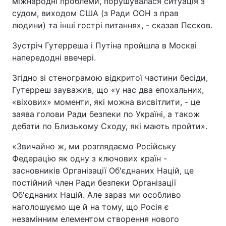
міжнародні проблеми, порушувалася ситуація з
судом, виходом США (з Ради ООН з прав
Тема оформлення
людини) та інші гострі питання», - сказав Пєсков.
Зустріч Гутерреша і Путіна пройшла в Москві
напередодні ввечері.
Згідно зі стенограмою відкритої частини бесіди,
Гутерреш зауважив, що «у нас два епохальних,
«віхових» моменти, які можна висвітлити, - це
заява голови Ради безпеки по Україні, а також
дебати по Близькому Сходу, які мають пройти».
«Звичайно ж, ми розглядаємо Російську
Федерацію як одну з ключових країн -
засновників Організації Об'єднаних Націй, це
постійний член Ради безпеки Організації
Об'єднаних Націй. Але зараз ми особливо
наголошуємо ще й на тому, що Росія є
незамінним елементом створення нового