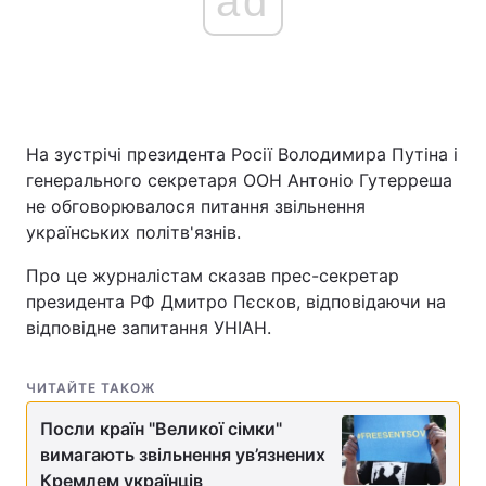
ad
Головна
Війна
Україна
Політика
На зустрічі президента Росії Володимира Путіна і
генерального секретаря ООН Антоніо Гутерреша
Економіка
Світ
не обговорювалося питання звільнення
українських політв'язнів.
Спорт
Наука
Про це журналістам сказав прес-секретар
Техно і зв'язок
Лайт
президента РФ Дмитро Пєсков, відповідаючи на
відповідне запитання УНІАН.
Зброя
Інциденти
Здоров'я
Туризм
ЧИТАЙТЕ ТАКОЖ
Цікавинки
Посли країн "Великої сімки"
Погода
вимагають звільнення ув’язнених
Екологія
Регіони
Кремлем українців