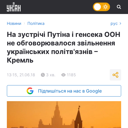
›
Новини
Політика
рус
На зустрічі Путіна і генсека ООН
не обговорювалося звільнення
українських політв'язнів –
Кремль
13:15, 21.06.18
3 хв.
1185
Підпишіться на нас в Google