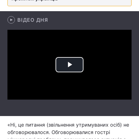
Лонгріди
ВІДЕО ДНЯ
Відео з Youtube
Статті
Інтерв'ю
Думки
Архів
Вакансії
Play
Контакти
Video
Послуги
«Ні, це питання (звільнення утримуваних осіб) не
обговорювалося. Обговорювалися гострі