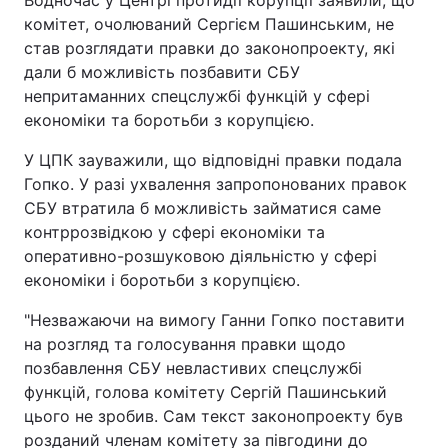
Водночас у Центрі протидії корупції заявили, що
комітет, очолюваний Сергієм Пашинським, не
став розглядати правки до законопроекту, які
дали б можливість позбавити СБУ
непритаманних спецслужбі функцій у сфері
економіки та боротьби з корупцією.
У ЦПК зауважили, що відповідні правки подала
Гопко. У разі ухвалення запропонованих правок
СБУ втратила б можливість займатися саме
контррозвідкою у сфері економіки та
оперативно-розшуковою діяльністю у сфері
економіки і боротьби з корупцією.
"Незважаючи на вимогу Ганни Гопко поставити
на розгляд та голосування правки щодо
позбавлення СБУ невластивих спецслужбі
функцій, голова комітету Сергій Пашинський
цього не зробив. Сам текст законопроекту був
розданий членам комітету за півгодини до