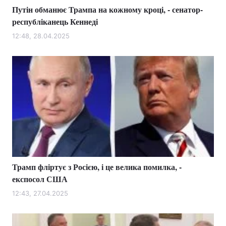
Путін обманює Трампа на кожному кроці, - сенатор-
республіканець Кеннеді
12:48, 28.04.2025
Трамп фліртує з Росією, і це велика помилка, -
експосол США
12:43, 27.04.2025