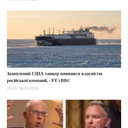
Лонгріди
Відео з Youtube
Статті
Інтерв'ю
Думки
Архів
Вакансії
Контакти
Захоплений США танкер виявився власністю
Послуги
російської компанії, - FT і BBC
15:20, 08.01.2026