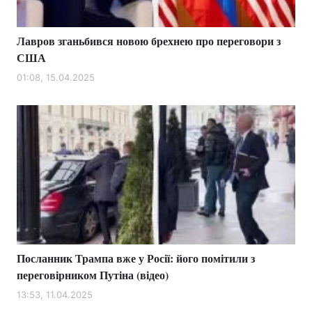
Лавров зганьбився новою брехнею про переговори з
США
01:08, 15.04.2025
Посланник Трампа вже у Росії: його помітили з
переговірником Путіна (відео)
13:53, 11.04.2025