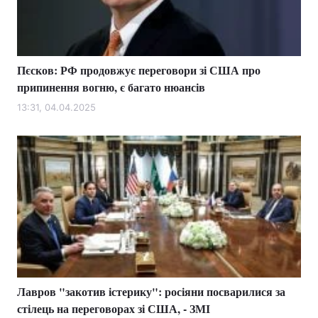
Пєсков: РФ продовжує переговори зі США про
припинення вогню, є багато нюансів
13:31, 04.04.2025
Лавров "закотив істерику": росіяни посварилися за
стілець на переговорах зі США, - ЗМІ