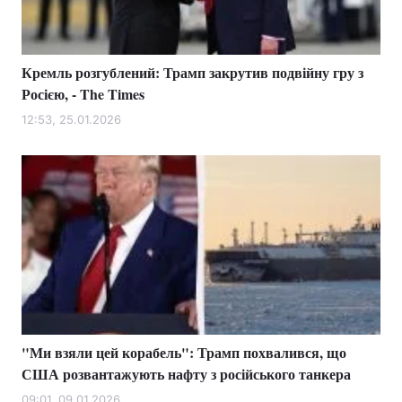
Кремль розгублений: Трамп закрутив подвійну гру з
Головна
Війна
Росією, - The Times
Україна
Політика
12:53, 25.01.2026
Економіка
Світ
Спорт
Наука
Техно і зв'язок
Лайт
Зброя
Інциденти
Здоров'я
Туризм
"Ми взяли цей корабель": Трамп похвалився, що
Цікавинки
Погода
США розвантажують нафту з російського танкера
Екологія
Регіони
09:01, 09.01.2026