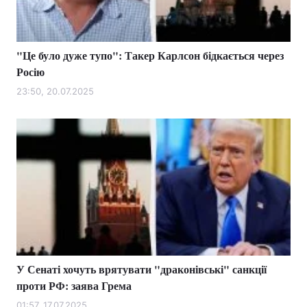
"Це було дуже тупо": Такер Карлсон бідкається через
Росію
23:50, 20.07.2025
У Сенаті хочуть врятувати "драконівські" санкції
проти РФ: заява Грема
01:57, 17.07.2025