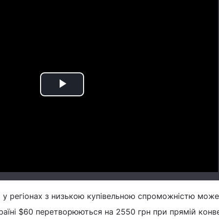
Play
Video
0 у регіонах з низькою купівельною спроможністю може
раїні $60 перетворюються на 2550 грн при прямій конве