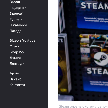
Зброя
Інциденти
Здоров'я
Туризм
Цікавинки
Погода
Відео з Youtube
Статті
Інтерв'ю
Думки
Лонгріди
Архів
Вакансії
Контакти
Steam оновив систему регіона