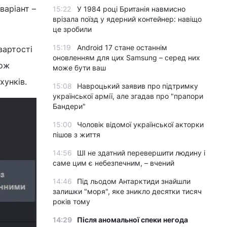
варіант –
15:22
У 1984 році Британія навмисно
врізала поїзд у ядерний контейнер: навіщо
це зробили
15:19
Android 17 стане останнім
вартості
оновленням для цих Samsung – серед них
кож
може бути ваш
хунків.
15:08
Навроцький заявив про підтримку
української армії, але згадав про "прапори
Бандери"
15:00
Чоловік відомої української акторки
пішов з життя
14:56
ШІ не здатний перевершити людину і
саме цим є небезпечним, – вчений
14:46
Під льодом Антарктиди знайшли
залишки "моря", яке зникло десятки тисяч
років тому
14:29
Після аномальної спеки негода