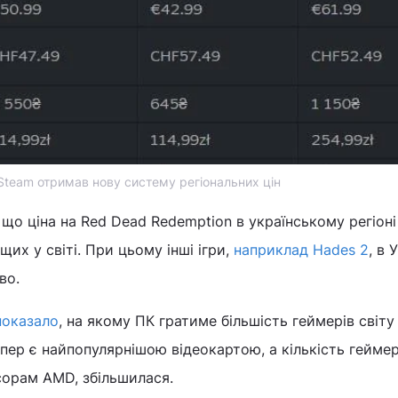
Steam отримав нову систему регіональних цін
, що ціна на Red Dead Redemption в українському регіон
их у світі. При цьому інші ігри,
наприклад Hades 2
, в 
во.
показало
, на якому ПК гратиме більшість геймерів світу
пер є найпопулярнішою відеокартою, а кількість геймері
сорам AMD, збільшилася.