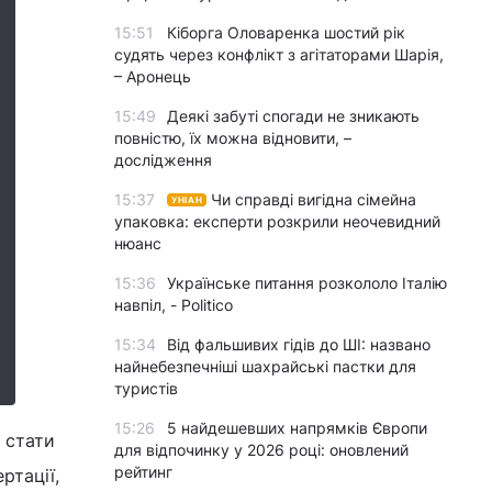
15:51
Кіборга Оловаренка шостий рік
судять через конфлікт з агітаторами Шарія,
– Аронець
15:49
Деякі забуті спогади не зникають
повністю, їх можна відновити, –
дослідження
15:37
Чи справді вигідна сімейна
УНІАН
упаковка: експерти розкрили неочевидний
нюанс
15:36
Українське питання розкололо Італію
навпіл, - Politico
15:34
Від фальшивих гідів до ШІ: названо
найнебезпечніші шахрайські пастки для
туристів
15:26
5 найдешевших напрямків Європи
 стати
для відпочинку у 2026 році: оновлений
рейтинг
ртації,