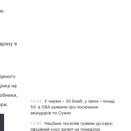
ню
дразу в
єдиного
інка на
обники,
16:04
У червні – 30 бомб, у липні – понад
ири.
50: в ОВА заявили про посилення
авіаударів по Сумах
15:56
Нацбанк посилив гривню до євро:
офіційний курс валют на понеділок