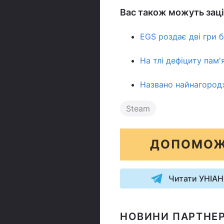
Вас також можуть заці
EGS роздає дві гри 
На тлі дефіциту пам'я
Названо найнагородж
Steam
ДОПОМОЖ
Читати УНІАН
НОВИНИ ПАРТНЕР