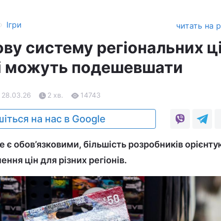
›
Ігри
читать на 
ову систему регіональних ці
їні можуть подешевшати
 28.03.26
2 хв.
14743
іться на нас в Google
е є обов’язковими, більшість розробників орієнт
ення цін для різних регіонів.