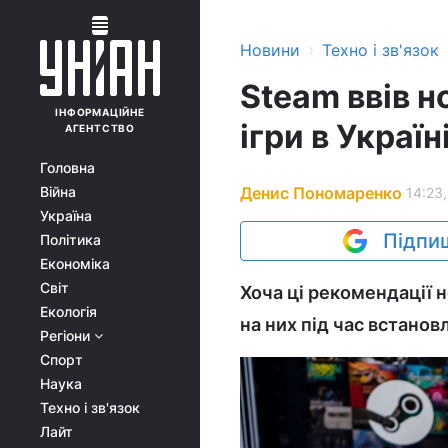
›
Новини
Техно і зв'язок
Steam ввів н
ІНФОРМАЦІЙНЕ
ігри в Укра
АГЕНТСТВО
Головна
Денис Пономаренко
Війна
14:23,
Україна
Підпиш
Політика
Економіка
Світ
Хоча ці рекомендації н
Екологія
на них під час встановл
Регіони
Спорт
Наука
Техно і зв'язок
Лайт