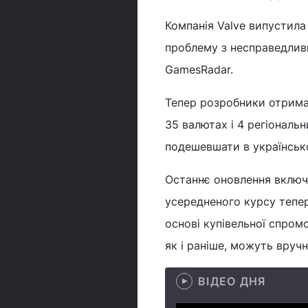
Компанія Valve випустила
проблему з несправедливи
GamesRadar.
Тепер розробники отримал
35 валютах і 4 регіональ
подешевшати в українсько
Останнє оновлення включа
усередненого курсу тепер
основі купівельної спром
як і раніше, можуть вручн
ВІДЕО ДНЯ