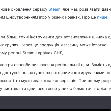
 нове оновлення сервісу
Steam
, яке має розв'язати дав
м ціноутворенням ігор у різних країнах. Про це
пише
и більш точні інструменти для встановлення цінника о
них групах. Через це продукція магазину може істотно
му регіоні Steam і країнах СНД.
є три способи визначення регіональної ціни. Замість 
 доступні: розрахунок за поточними котируваннями, оц
ожності та мультивалютна конвертація. При цьому розр
у виставляти ціни, але тепер у них є більш точні орієнт