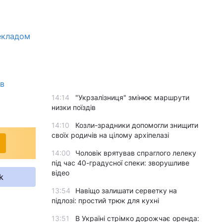
рекладом
ів
14:14
"Укрзалізниця" змінює маршрути
низки поїздів
14:10
Козли-зрадники допомогли знищити
своїх родичів на цілому архіпелазі
14:00
Чоловік врятував спраглого лелеку
під час 40-градусної спеки: зворушливе
відео
k
13:54
Навіщо залишати серветку на
підлозі: простий трюк для кухні
13:51
В Україні стрімко дорожчає оренда: