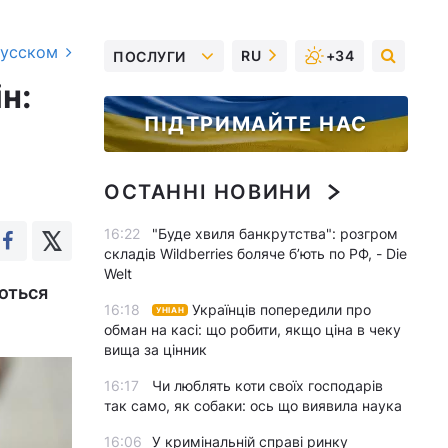
русском
RU
+34
ПОСЛУГИ
н:
ПІДТРИМАЙТЕ НАС
ОСТАННІ НОВИНИ
16:22
"Буде хвиля банкрутства": розгром
складів Wildberries боляче бʼють по РФ, - Die
Welt
уються
16:18
Українців попередили про
УНІАН
обман на касі: що робити, якщо ціна в чеку
вища за цінник
16:17
Чи люблять коти своїх господарів
так само, як собаки: ось що виявила наука
16:06
У кримінальній справі ринку