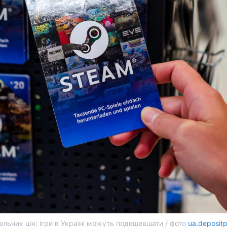
льних цін: ігри в Україні можуть подешевшати / фото
ua.deposit