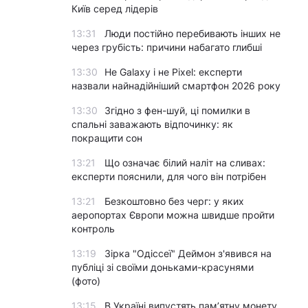
Київ серед лідерів
13:31
Люди постійно перебивають інших не
через грубість: причини набагато глибші
13:30
Не Galaxy і не Pixel: експерти
назвали найнадійніший смартфон 2026 року
13:30
Згідно з фен-шуй, ці помилки в
спальні заважають відпочинку: як
покращити сон
13:21
Що означає білий наліт на сливах:
експерти пояснили, для чого він потрібен
13:21
Безкоштовно без черг: у яких
аеропортах Європи можна швидше пройти
контроль
13:19
Зірка "Одіссеї" Деймон з'явився на
публіці зі своїми доньками-красунями
(фото)
13:15
В Україні випустять пам’ятну монету