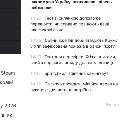
накриє усю Україну: оголошено І рівень
небезпеки
14:25
Тест зі склянкою допоможе
перевірити, чи справно працюють ваші
пластикові вікна
14:25
Дрони вже пів доби атакують Крим:
у Ялті зафіксована пожежа в районі порту
14:20
Тест для перевірки IQ із сірниками,
який з першого погляду долають одиниці
і Steam
14:17
Брат Джолі здійснив камінг-аут
Україні
14:15
Сінгапур посадить мільйон дерев на
вулицях: для чого це потрібно
Реклама
 у 2026
в, які