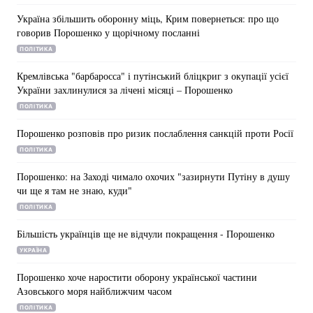
Україна збільшить оборонну міць, Крим повернеться: про що
говорив Порошенко у щорічному посланні
ПОЛІТИКА
Головна
Війна
Кремлівська "барбаросса" і путінський бліцкриг з окупації усієї
України захлинулися за лічені місяці – Порошенко
Україна
Політика
ПОЛІТИКА
Економіка
Світ
Порошенко розповів про ризик послаблення санкцій проти Росії
ПОЛІТИКА
Спорт
Наука
Порошенко: на Заході чимало охочих "зазирнути Путіну в душу
Техно і зв'язок
Лайт
чи ще я там не знаю, куди"
ПОЛІТИКА
Зброя
Інциденти
Більшість українців ще не відчули покращення - Порошенко
Здоров'я
Туризм
УКРАЇНА
Цікавинки
Погода
Порошенко хоче наростити оборону української частини
Азовського моря найближчим часом
Екологія
Регіони
ПОЛІТИКА