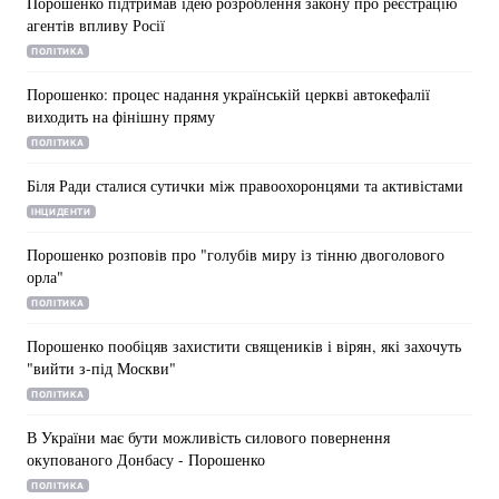
Порошенко підтримав ідею розроблення закону про реєстрацію
агентів впливу Росії
ПОЛІТИКА
Порошенко: процес надання українській церкві автокефалії
виходить на фінішну пряму
ПОЛІТИКА
Біля Ради сталися сутички між правоохоронцями та активістами
ІНЦИДЕНТИ
Порошенко розповів про "голубів миру із тінню двоголового
орла"
ПОЛІТИКА
Порошенко пообіцяв захистити священиків і вірян, які захочуть
"вийти з-під Москви"
ПОЛІТИКА
В України має бути можливість силового повернення
окупованого Донбасу - Порошенко
ПОЛІТИКА