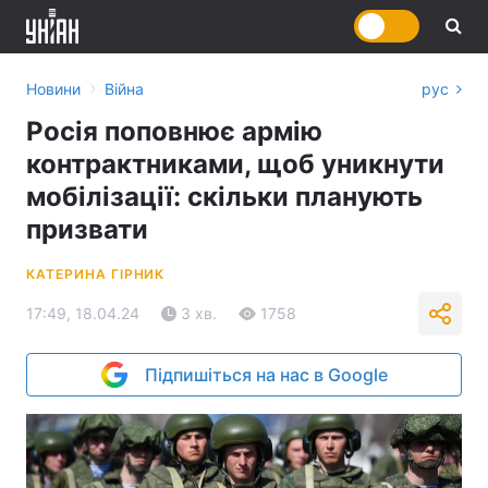
›
Новини
Війна
рус
Росія поповнює армію
контрактниками, щоб уникнути
мобілізації: скільки планують
призвати
КАТЕРИНА ГІРНИК
17:49, 18.04.24
3 хв.
1758
Підпишіться на нас в Google