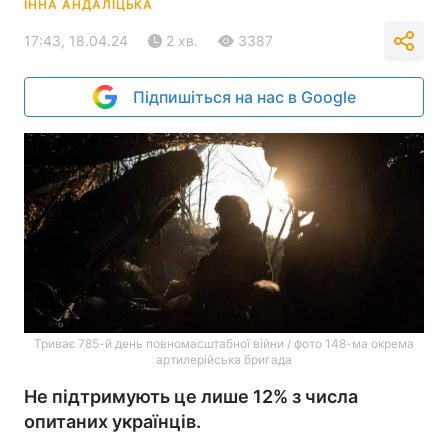
ІННА АНДАЛІЦЬКА
17:43, 18.04.24
2 хв.
3387
Підпишіться на нас в Google
Триває 785-й день повномасштабної війни / фото 148-ма окрема
артилерійська бригада
Не підтримують це лише 12% з числа
опитаних українців.