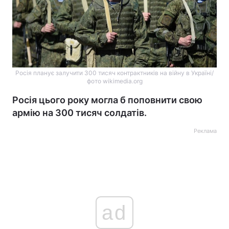
Росія планує залучити 300 тисяч контрактників на війну в Україні/
фото wikimedia.org
Росія цього року могла б поповнити свою
армію на 300 тисяч солдатів.
Реклама
ad