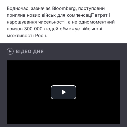
Водночас, зазначає Bloomberg, поступовий
Лонгріди
приплив нових військ для компенсації втрат і
нарощування чисельності, а не одномоментний
Відео з Youtube
Статті
призов 300 000 людей обмежує військові
можливості Росії.
Інтерв'ю
Думки
ВІДЕО ДНЯ
Архів
Вакансії
Контакти
Послуги
Play
Video