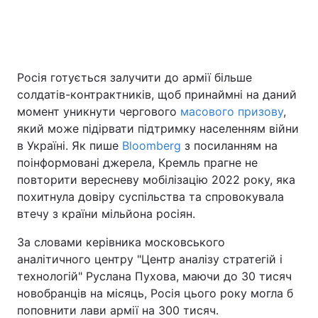
Головна
Війна
Росія готується залучити до армії більше
Україна
Політика
солдатів-контрактників, щоб принаймні на даний
момент уникнути чергового
масового призову
,
Економіка
Світ
який може підірвати підтримку населенням війни
в Україні. Як пише
Bloomberg
з посиланням на
Спорт
Наука
поінформовані джерела, Кремль прагне не
повторити вересневу мобілізацію 2022 року, яка
Техно і зв'язок
Лайт
похитнула довіру суспільства та спровокувала
втечу з країни мільйона росіян.
Зброя
Інциденти
За словами керівника московського
Здоров'я
Туризм
аналітичного центру "Центр аналізу стратегій і
технологій" Руслана Пухова, маючи до 30 тисяч
Цікавинки
Погода
новобранців на місяць, Росія цього року могла б
поповнити лави армії на 300 тисяч.
Екологія
Регіони