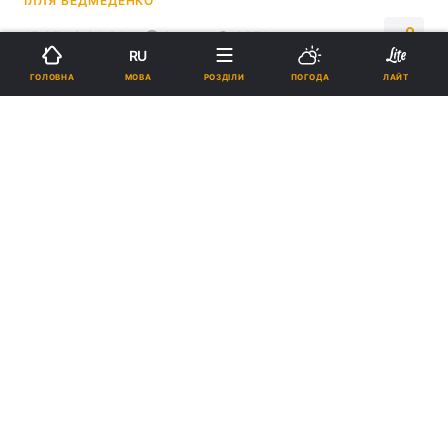
ІЛЛЯ ВЕДМЕДЕНКО
17:37, 18.04.24
2 хв.
9574
RU
МОВА
ГОЛОВНА
РОЗДІЛИ
ПОГОДА
ЛАЙТ
Підпишіться на нас в Google
Спроможність української оборонки складає приблизно 20 млрд
дол / фото Військове телебачення
Бюджет України не може завантажити
оборонку замовленнями на повну через
брак коштів.