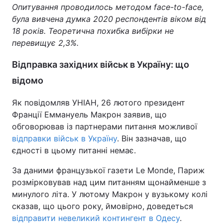
Опитування проводилось методом face-to-face,
була вивчена думка 2020 респондентів віком від
18 років. Теоретична похибка вибірки не
перевищує 2,3%.
Відправка західних військ в Україну: що
відомо
Як повідомляв УНІАН, 26 лютого президент
Франції Еммануель Макрон заявив, що
обговорював із партнерами питання можливої
відправки військ в Україну
. Він зазначав, що
єдності в цьому питанні немає.
За даними французької газети Le Monde, Париж
розмірковував над цим питанням щонайменше з
минулого літа. У лютому Макрон у вузькому колі
сказав, що цього року, ймовірно, доведеться
відправити невеликий контингент в Одесу
.