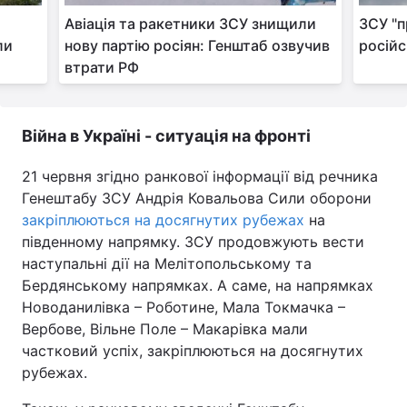
Авіація та ракетники ЗСУ знищили
ЗСУ "
ли
нову партію росіян: Генштаб озвучив
російс
втрати РФ
Війна в Україні - ситуація на фронті
21 червня згідно ранкової інформації від речника
Генештабу ЗСУ Андрія Ковальова Сили оборони
закріплюються на досягнутих рубежах
на
південному напрямку. ЗСУ продовжують вести
наступальні дії на Мелітопольському та
Бердянському напрямках. А саме, на напрямках
Новоданилівка – Роботине, Мала Токмачка –
Вербове, Вільне Поле – Макарівка мали
частковий успіх, закріплюються на досягнутих
рубежах.