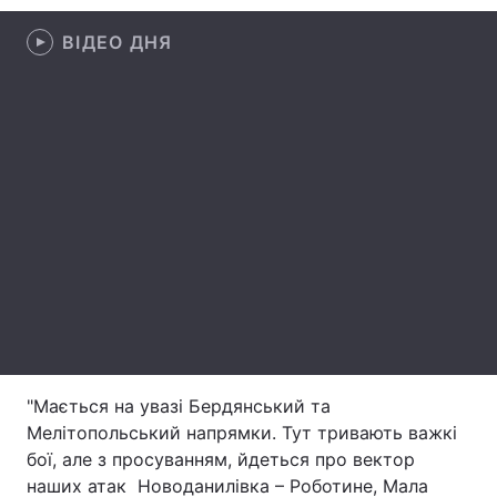
Лонгріди
ВІДЕО ДНЯ
Відео з Youtube
Статті
Інтерв'ю
Думки
Архів
Вакансії
Контакти
Послуги
"Мається на увазі Бердянський та
Мелітопольський напрямки. Тут тривають важкі
бої, але з просуванням, йдеться про вектор
наших атак Новоданилівка – Роботине, Мала