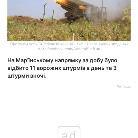
Протягом доби ЗСУ було виконано 1 тис. 119 вогньових завдань /
фото facebook.com/GeneralStaff.ua
На Мар’їнському напрямку за добу було
відбито 11 ворожих штурмів в день та 3
штурми вночі.
Реклама
ad