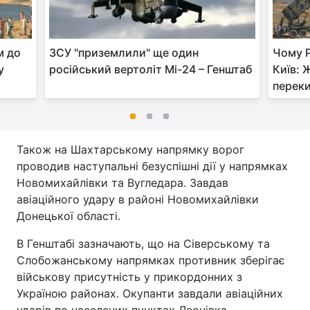
м до
ЗСУ "приземлили" ще один
Чому P
у
російський вертоліт Мі-24 – Генштаб
Київ: 
перек
Також на Шахтарському напрямку ворог
проводив наступальні безуспішні дії у напрямках
Новомихайлівки та Вугледара. Завдав
авіаційного удару в районі Новомихайлівки
Донецької області.
В Генштабі зазначають, що на Сіверському та
Слобожанському напрямках противник зберігає
військову присутність у прикордонних з
Україною районах. Окупанти завдали авіаційних