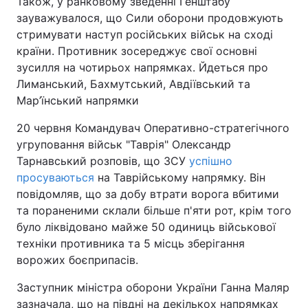
Також, у ранковому зведенні Генштабу
зауважувалося, що Сили оборони продовжують
стримувати наступ російських військ на сході
країни. Противник зосереджує свої основні
зусилля на чотирьох напрямках. Йдеться про
Лиманський, Бахмутський, Авдіївський та
Мар’їнський напрямки
20 червня Командувач Оперативно-стратегічного
угруповання військ "Таврія" Олександр
Тарнавський розповів, що ЗСУ
успішно
просуваються
на Таврійському напрямку. Він
повідомляв, що за добу втрати ворога вбитими
та пораненими склали більше п'яти рот, крім того
було ліквідовано майже 50 одиниць військової
техніки противника та 5 місць зберігання
ворожих боєприпасів.
Заступник міністра оборони України Ганна Маляр
зазначала, що на півдні на декількох напрямках