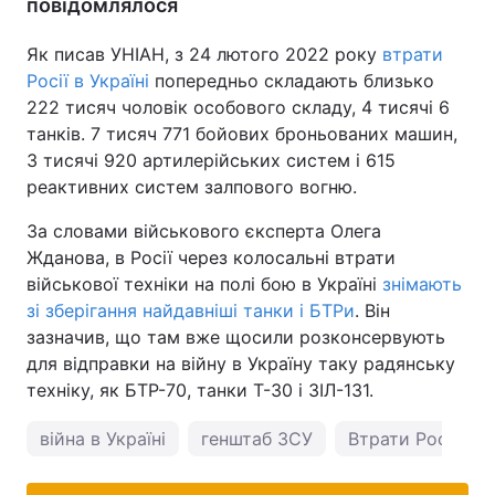
повідомлялося
Як писав УНІАН, з 24 лютого 2022 року
втрати
Росії в Україні
попередньо складають близько
222 тисяч чоловік особового складу, 4 тисячі 6
танків. 7 тисяч 771 бойових броньованих машин,
3 тисячі 920 артилерійських систем і 615
реактивних систем залпового вогню.
За словами військового єксперта Олега
Жданова, в Росії через колосальні втрати
військової техніки на полі бою в Україні
знімають
зі зберігання найдавніші танки і БТРи
. Він
зазначив, що там вже щосили розконсервують
для відправки на війну в Україну таку радянську
техніку, як БТР-70, танки Т-30 і ЗІЛ-131.
війна в Україні
генштаб ЗСУ
Втрати Росії в Ук