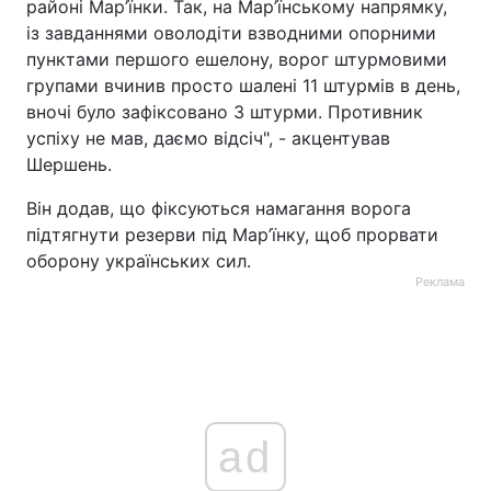
районі Мар’їнки. Так, на Мар’їнському напрямку,
із завданнями оволодіти взводними опорними
пунктами першого ешелону, ворог штурмовими
групами вчинив просто шалені 11 штурмів в день,
вночі було зафіксовано 3 штурми. Противник
успіху не мав, даємо відсіч", - акцентував
Шершень.
Він додав, що фіксуються намагання ворога
підтягнути резерви під Мар’їнку, щоб прорвати
оборону українських сил.
Реклама
ad