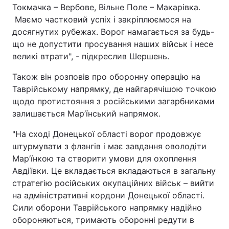
Токмачка – Вербове, Вільне Поле – Макарівка.
Тема оформлення
Маємо частковий успіх і закріплюємося на
досягнутих рубежах. Ворог намагається за будь-
що не допустити просування наших військ і несе
великі втрати", - підкреслив Шершень.
Також він розповів про оборонну операцію на
Таврійському напрямку, де найгарячішою точкою
щодо протистояння з російськими загарбниками
залишається Мар’їнський напрямок.
"На сході Донецької області ворог продовжує
штурмувати з флангів і має завдання оволодіти
Мар’їнкою та створити умови для охоплення
Авдіївки. Це вкладається вкладаються в загальну
стратегію російських окупаційних військ – вийти
на адміністративні кордони Донецької області.
Сили оборони Таврійського напрямку надійно
обороняються, тримають оборонні редути в