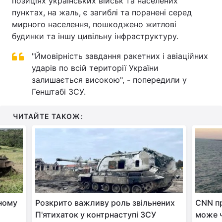
позиціях українських військ та населених
пунктах, на жаль, є загиблі та поранені серед
мирного населення, пошкоджено житлові
будинки та іншу цивільну інфраструктуру.
"Ймовірність завдання ракетних і авіаційних
ударів по всій території України
залишається високою", - попередили у
Генштабі ЗСУ.
ЧИТАЙТЕ ТАКОЖ:
дному
Розкрито важливу роль звільнених
CNN пр
П'ятихаток у контрнаступі ЗСУ
може ч