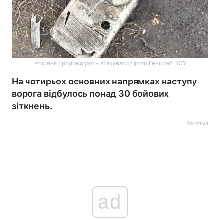
Росіяни продовжують атакувати / фото Генштаб ВСУ
На чотирьох основних напрямках наступу
ворога відбулось понад 30 бойових
зіткнень.
Реклама
ad