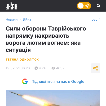
›
Новини
Війна
рус
Сили оборони Таврійського
напрямку накривають
ворога лютим вогнем: яка
ситуація
ТЕТЯНА ОДНОЛІТОК
19:32, 21.06.23
4 хв.
4657
Підпишіться на нас в Google