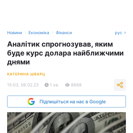
›
›
Новини
Економіка
Фінанси
рус
Аналітик спрогнозував, яким
буде курс долара найближчими
днями
КАТЕРИНА ШВАРЦ
15:03, 06.02.23
1 хв.
8668
Підпишіться на нас в Google