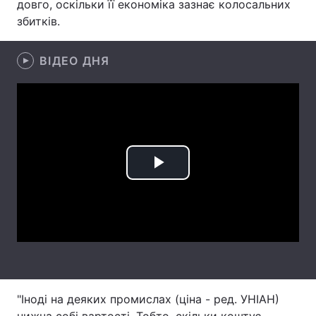
довго, оскільки її економіка зазнає колосальних
збитків.
Лонгріди
ВІДЕО ДНЯ
Відео з Youtube
Статті
Інтерв'ю
Думки
Архів
Вакансії
Контакти
Play
Послуги
Video
"Іноді на деяких промислах (ціна - ред. УНІАН)