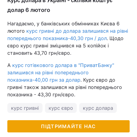
Курс долара в Україні - скільки коштує
долар 6 лютого
Нагадаємо, у банківських обмінниках Києва 6
лютого
курс гривні до долара залишився на рівні
попереднього показника-40,30 грн / дол
. Щодо
євро курс гривні зміцнився на 5 копійок і
становить 43,70 грн/євро.
А
курс готівкового долара в "ПриватБанку"
залишився на рівні попереднього
показника-40,00 грн за долар
. Курс євро до
гривні також залишився на рівні попереднього
показника - 43,30 грн/євро.
курс гривні
курс євро
курс долара
ПІДТРИМАЙТЕ НАС