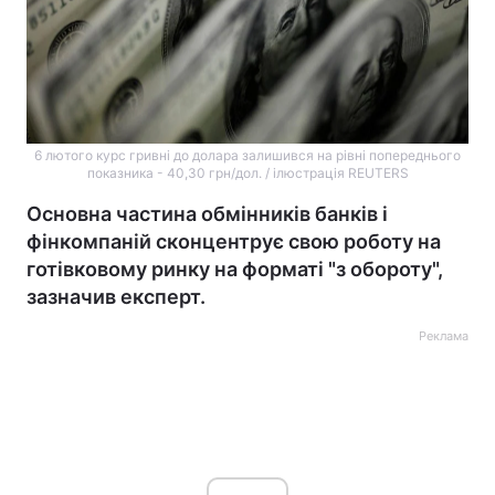
6 лютого курс гривні до долара залишився на рівні попереднього
показника - 40,30 грн/дол. / ілюстрація REUTERS
Основна частина обмінників банків і
фінкомпаній сконцентрує свою роботу на
готівковому ринку на форматі "з обороту",
зазначив експерт.
Реклама