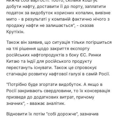
нижча собі вартості. Тобто, скільки коштує
добути нафту, доставити її до порту, заплатити
Тема оформлення
податок за видобуток корисних копалин, вивізне
мито - в результаті у компаній фактично нічого з
продажу нафти не залишається", - сказав
Крутіхін.
Також він заявив, що ситуація тільки погіршиться
на тлі рішення щодо закриття експорту
російських нафтопродуктів з боку ЄС. Ринки
Китаю та Індії для російського продукту
перестануть існувати. Також це спровокує
стагнацію розвитку нафтової галузі в самій Росії.
"Потрібно буде згортати видобуток. А якщо в
Росії закривають свердловини, то їх консервація
призведе до додаткових витрат, причому
значних", - вважає аналітик.
Відновити їх потім "собі дорожче", зазначив