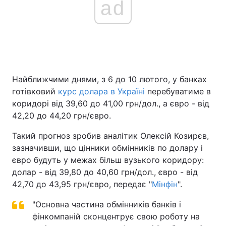
ad
Найближчими днями, з 6 до 10 лютого, у банках
готівковий
курс долара в Україні
перебуватиме в
коридорі від 39,60 до 41,00 грн/дол., а євро - від
42,20 до 44,20 грн/євро.
Такий прогноз зробив аналітик Олексій Козирєв,
зазначивши, що цінники обмінників по долару і
євро будуть у межах більш вузького коридору:
долар - від 39,80 до 40,60 грн/дол., євро - від
42,70 до 43,95 грн/євро, передає "
Мінфін
".
"Основна частина обмінників банків і
фінкомпаній сконцентрує свою роботу на