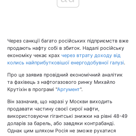
Головна
Війна
Україна
Політика
Через санкції багато російських підприємств вже
продають нафту собі в збиток. Надалі російську
Економіка
Світ
економіку чекає крах
через втрату доходу від
колись найприбутковішої енергодобувної галузі
.
Спорт
Наука
Про це заявив провідний економічний аналітик
Техно і зв'язок
Лайт
та фахівець з нафтогазового ринку Михайло
Крутіхін в програмі "
Аргумент
".
Зброя
Інциденти
Він зазначив, що наразі у Москви виходить
Здоров'я
Туризм
продавати частину своєї сирої нафти,
використовуючи гігантські знижки на рівні 48-49
Цікавинки
Погода
доларів за барель, або завдяки контрабанді.
Однак цим шляхом Росія не зможе рухатися
Екологія
Регіони