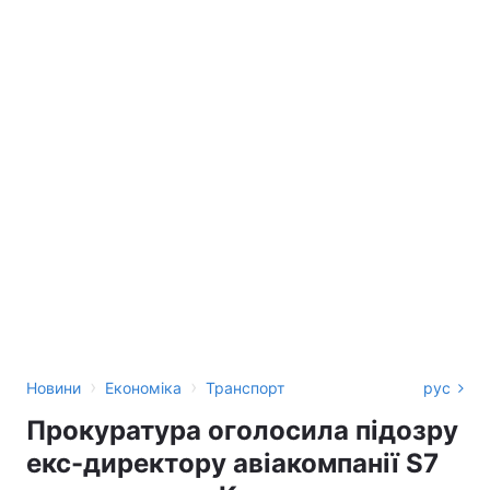
›
›
Новини
Економіка
Транспорт
рус
Прокуратура оголосила підозру
екс-директору авіакомпанії S7