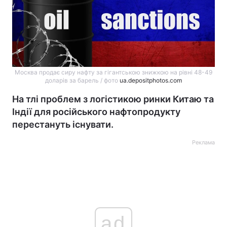
Москва продає сиру нафту за гігантською знижкою на рівні 48-49
доларів за барель / фото
ua.depositphotos.com
На тлі проблем з логістикою ринки Китаю та
Індії для російського нафтопродукту
перестануть існувати.
Реклама
ad