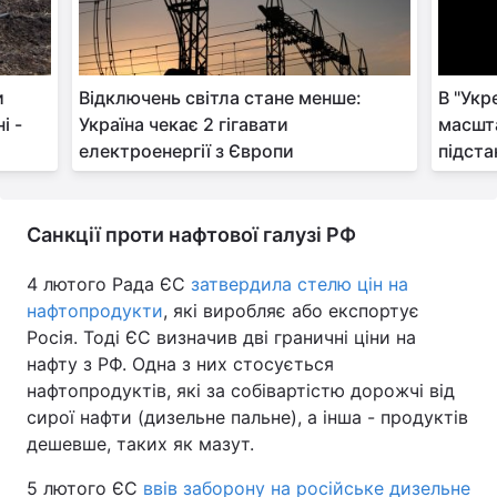
и
Відключень світла стане менше:
В "Укр
і -
Україна чекає 2 гігавати
масшта
електроенергії з Європи
підста
Санкції проти нафтової галузі РФ
4 лютого Рада ЄС
затвердила стелю цін на
нафтопродукти
, які виробляє або експортує
Росія. Тоді ЄС визначив дві граничні ціни на
нафту з РФ. Одна з них стосується
нафтопродуктів, які за собівартістю дорожчі від
сирої нафти (дизельне пальне), а інша - продуктів
дешевше, таких як мазут.
5 лютого ЄС
ввів заборону на російське дизельне