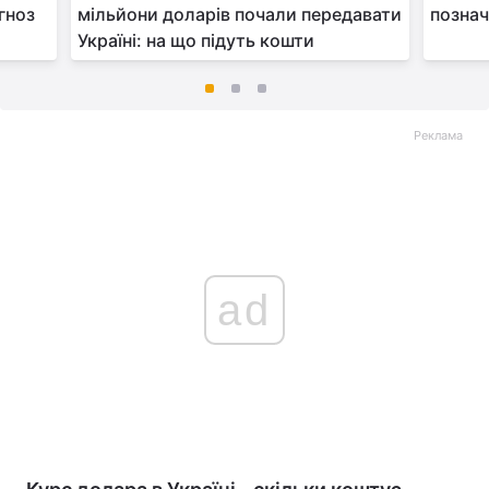
гноз
мільйони доларів почали передавати
познач
Україні: на що підуть кошти
Реклама
ad