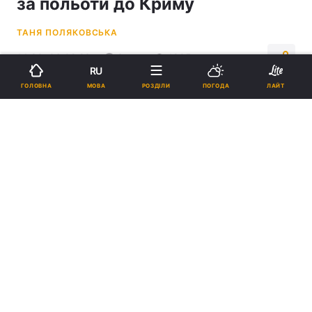
за польоти до Криму
ТАНЯ ПОЛЯКОВСЬКА
14:30, 06.02.23
3 хв.
1905
RU
МОВА
ГОЛОВНА
РОЗДІЛИ
ПОГОДА
ЛАЙТ
Підпишіться на нас в Google
Російська авіакомпанія "Сибір" регулярно літала до Криму попри
заборону / фото
ua.depositphotos.com
Під керівництвом підозрюваного російська