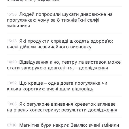
Людей попросили шукати дивовижне на
15:55
прогулянках: чому за 8 тижнів їхні селфі
змінилися
Які продукти справді шкодять здоров’ю:
15:26
вчені дійшли незвичайного висновку
Відвідування кіно, театру та виставок може
14:20
стати запорукою довголіття, – дослідження
Що краще – одна довга прогулянка чи
13:52
кілька коротких: вчені дали відповідь
Як регулярне вживання креветок впливає
10:05
на рівень холестерину: результати дослідження
Магнітна буря накриє Землю: вчені змінили
07:10