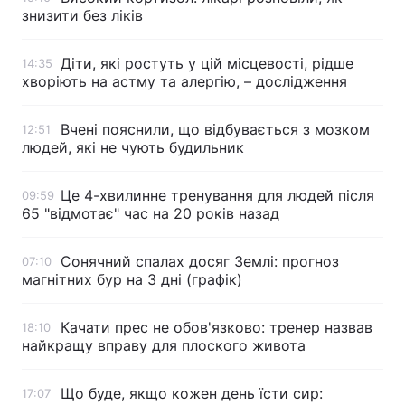
знизити без ліків
Діти, які ростуть у цій місцевості, рідше
14:35
хворіють на астму та алергію, – дослідження
Вчені пояснили, що відбувається з мозком
12:51
людей, які не чують будильник
Це 4-хвилинне тренування для людей після
09:59
65 "відмотає" час на 20 років назад
Сонячний спалах досяг Землі: прогноз
07:10
магнітних бур на 3 дні (графік)
Качати прес не обов'язково: тренер назвав
18:10
найкращу вправу для плоского живота
Що буде, якщо кожен день їсти сир:
17:07