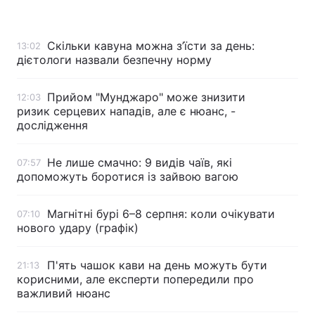
Скільки кавуна можна з’їсти за день:
13:02
дієтологи назвали безпечну норму
Головна
Війна
Україна
Політика
Прийом "Мунджаро" може знизити
12:03
ризик серцевих нападів, але є нюанс, -
Економіка
Світ
дослідження
Спорт
Наука
Не лише смачно: 9 видів чаїв, які
07:57
допоможуть боротися із зайвою вагою
Техно і зв'язок
Лайт
Магнітні бурі 6–8 серпня: коли очікувати
07:10
Зброя
Інциденти
нового удару (графік)
Здоров'я
Туризм
П'ять чашок кави на день можуть бути
21:13
Цікавинки
Погода
корисними, але експерти попередили про
важливий нюанс
Екологія
Регіони