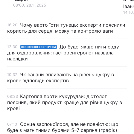
08:00, 28.11.2025
Іван
Тема оформлення
14:10
Чому варто їсти тунець: експерти пояснили
16:20
користь для серця, мозку та контролю ваги
Що буде, якщо пити соду
12:30
ПЕРЕВІРЕНО ЕКСПЕРТОМ
для оздоровлення: гастроентеролог назвала
наслідки
Як банани впливають на рівень цукру в
10:37
крові: відповідь експертів
Картопля проти кукурудзи: дієтолог
08:33
пояснив, який продукт краще для рівня цукру в
крові
Сонце заспокоїлося, але не повністю: що
07:10
буде з магнітними бурями 5–7 серпня (графік)