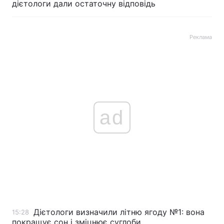
дієтологи дали остаточну відповідь
Реклама
ad
Дієтологи визначили літню ягоду №1: вона
15:28
покращує сон і зміцнює суглоби