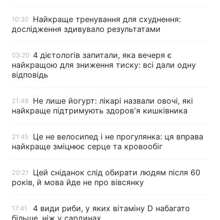
Найкраще тренування для схуднення:
10:30
дослідження здивувало результатами
4 дієтологів запитали, яка вечеря є
03:20
найкращою для зниження тиску: всі дали одну
відповідь
Не лише йогурт: лікарі назвали овочі, які
21:48
найкраще підтримують здоров'я кишківника
Це не велосипед і не прогулянка: ця вправа
21:45
найкраще зміцнює серце та кровообіг
Цей сніданок слід обирати людям після 60
20:21
років, й мова йде не про вівсянку
4 види риби, у яких вітаміну D набагато
17:41
більше, ніж у сардинах