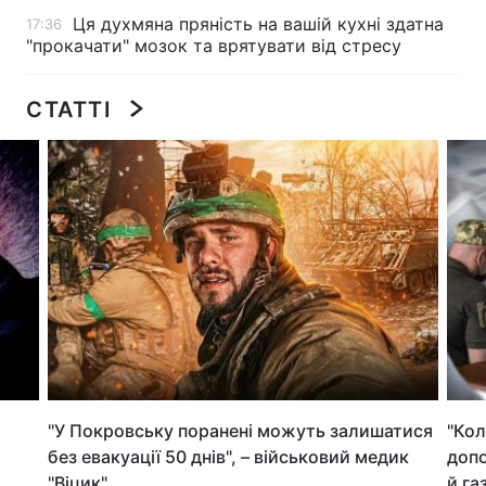
Ця духмяна пряність на вашій кухні здатна
17:36
Лонгріди
"прокачати" мозок та врятувати від стресу
Відео з Youtube
Статті
СТАТТІ
Інтерв'ю
Думки
Архів
Вакансії
Контакти
Послуги
"У Покровську поранені можуть залишатися
"Кол
без евакуації 50 днів", – військовий медик
допо
"Віцик"
й га