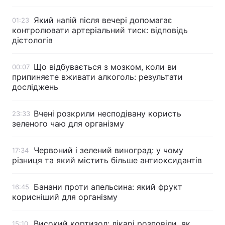
Який напій після вечері допомагає
01:23
контролювати артеріальний тиск: відповідь
дієтологів
Що відбувається з мозком, коли ви
00:07
припиняєте вживати алкоголь: результати
досліджень
Вчені розкрили несподівану користь
23:33
зеленого чаю для організму
Червоний і зелений виноград: у чому
17:34
різниця та який містить більше антиоксидантів
Банани проти апельсина: який фрукт
16:45
корисніший для організму
Високий кортизол: лікарі розповіли, як
15:10