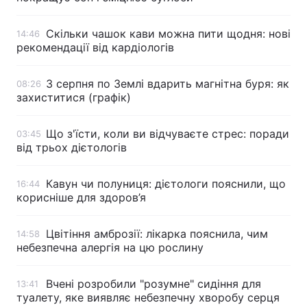
Скільки чашок кави можна пити щодня: нові
14:46
рекомендації від кардіологів
3 серпня по Землі вдарить магнітна буря: як
08:26
захиститися (графік)
Що з'їсти, коли ви відчуваєте стрес: поради
03:45
від трьох дієтологів
Кавун чи полуниця: дієтологи пояснили, що
16:44
корисніше для здоров’я
Цвітіння амброзії: лікарка пояснила, чим
14:58
небезпечна алергія на цю рослину
Вчені розробили "розумне" сидіння для
13:41
туалету, яке виявляє небезпечну хворобу серця