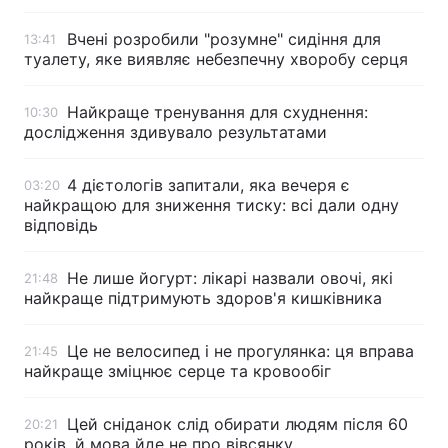
Вчені розробили "розумне" сидіння для
13:41
туалету, яке виявляє небезпечну хворобу серця
Найкраще тренування для схуднення:
10:30
дослідження здивувало результатами
4 дієтологів запитали, яка вечеря є
03:20
найкращою для зниження тиску: всі дали одну
відповідь
Не лише йогурт: лікарі назвали овочі, які
21:48
найкраще підтримують здоров'я кишківника
Це не велосипед і не прогулянка: ця вправа
21:45
найкраще зміцнює серце та кровообіг
Цей сніданок слід обирати людям після 60
20:21
років, й мова йде не про вівсянку