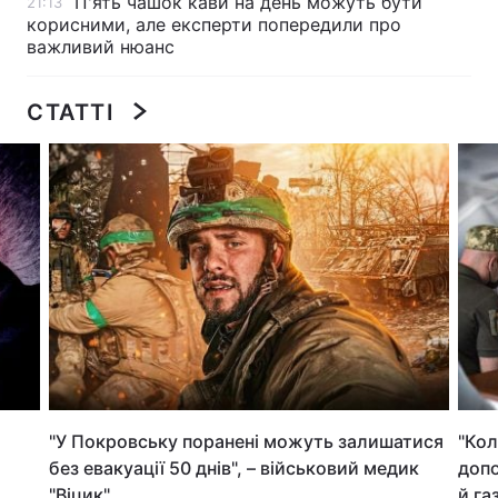
П'ять чашок кави на день можуть бути
21:13
корисними, але експерти попередили про
Лонгріди
важливий нюанс
Відео з Youtube
Статті
СТАТТІ
Інтерв'ю
Думки
Архів
Вакансії
Контакти
Послуги
"У Покровську поранені можуть залишатися
"Кол
без евакуації 50 днів", – військовий медик
допо
"Віцик"
й га