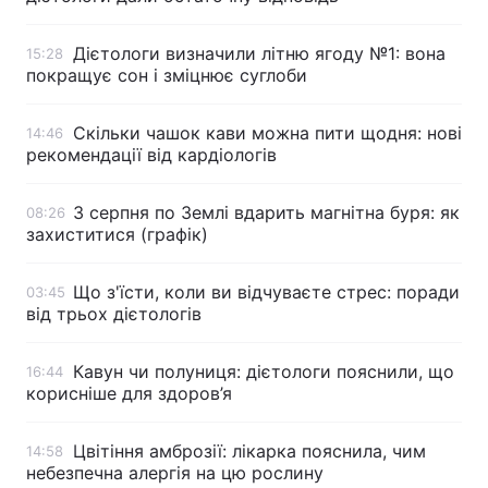
Дієтологи визначили літню ягоду №1: вона
15:28
покращує сон і зміцнює суглоби
Скільки чашок кави можна пити щодня: нові
14:46
рекомендації від кардіологів
3 серпня по Землі вдарить магнітна буря: як
08:26
захиститися (графік)
Що з'їсти, коли ви відчуваєте стрес: поради
03:45
від трьох дієтологів
Кавун чи полуниця: дієтологи пояснили, що
16:44
корисніше для здоров’я
Цвітіння амброзії: лікарка пояснила, чим
14:58
небезпечна алергія на цю рослину