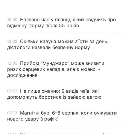
Названо час у планці, який свідчить про
16:00
відмінну форму після 55 років
Головна
Війна
Україна
Політика
Скільки кавуна можна з’їсти за день:
13:02
дієтологи назвали безпечну норму
Економіка
Світ
Прийом "Мунджаро" може знизити
12:03
Спорт
Наука
ризик серцевих нападів, але є нюанс, -
дослідження
Техно і зв'язок
Лайт
Не лише смачно: 9 видів чаїв, які
07:57
Зброя
Інциденти
допоможуть боротися із зайвою вагою
Здоров'я
Туризм
Магнітні бурі 6–8 серпня: коли очікувати
07:10
Цікавинки
Погода
нового удару (графік)
Екологія
Регіони