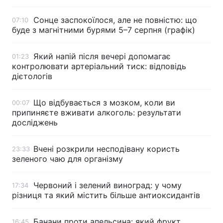
Сонце заспокоїлося, але не повністю: що
07:10
буде з магнітними бурями 5–7 серпня (графік)
Який напій після вечері допомагає
01:23
контролювати артеріальний тиск: відповідь
дієтологів
Що відбувається з мозком, коли ви
00:07
припиняєте вживати алкоголь: результати
досліджень
Вчені розкрили несподівану користь
23:33
зеленого чаю для організму
Червоний і зелений виноград: у чому
17:34
різниця та який містить більше антиоксидантів
Банани проти апельсина: який фрукт
16:45