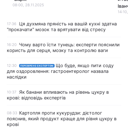
08:00, 28.11.2025
Іван
Тема оформлення
14:10
Ця духмяна пряність на вашій кухні здатна
17:36
"прокачати" мозок та врятувати від стресу
Чому варто їсти тунець: експерти пояснили
16:20
користь для серця, мозку та контролю ваги
Що буде, якщо пити соду
12:30
ПЕРЕВІРЕНО ЕКСПЕРТОМ
для оздоровлення: гастроентеролог назвала
наслідки
Як банани впливають на рівень цукру в
10:37
крові: відповідь експертів
Картопля проти кукурудзи: дієтолог
08:33
пояснив, який продукт краще для рівня цукру в
крові