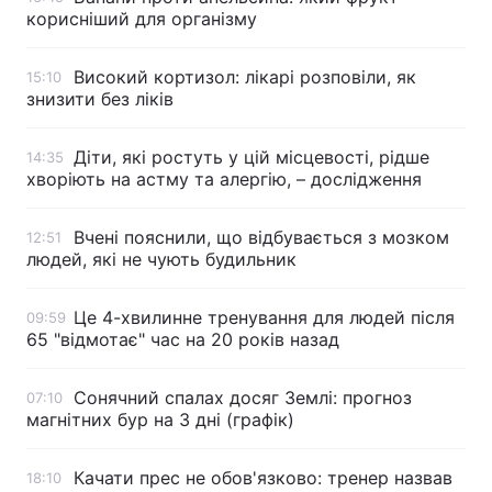
корисніший для організму
Високий кортизол: лікарі розповіли, як
15:10
знизити без ліків
Діти, які ростуть у цій місцевості, рідше
14:35
хворіють на астму та алергію, – дослідження
Вчені пояснили, що відбувається з мозком
12:51
людей, які не чують будильник
Це 4-хвилинне тренування для людей після
09:59
65 "відмотає" час на 20 років назад
Сонячний спалах досяг Землі: прогноз
07:10
магнітних бур на 3 дні (графік)
Качати прес не обов'язково: тренер назвав
18:10