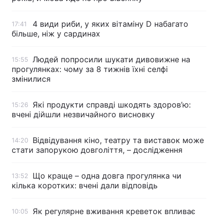
4 види риби, у яких вітаміну D набагато
17:41
більше, ніж у сардинах
Людей попросили шукати дивовижне на
15:55
прогулянках: чому за 8 тижнів їхні селфі
змінилися
Які продукти справді шкодять здоров’ю:
15:26
вчені дійшли незвичайного висновку
Відвідування кіно, театру та виставок може
14:20
стати запорукою довголіття, – дослідження
Що краще – одна довга прогулянка чи
13:52
кілька коротких: вчені дали відповідь
Як регулярне вживання креветок впливає
10:05