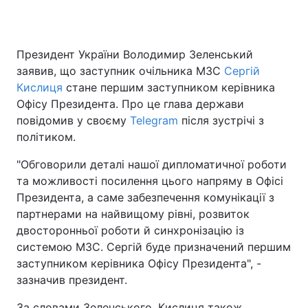
Президент України Володимир Зеленський
Головна
Війна
заявив, що заступник очільника МЗС
Сергій
Кислиця
стане першим заступником керівника
Україна
Політика
Офісу Президента. Про це глава держави
повідомив у своєму
Економіка
Telegram
Світ
після зустрічі з
політиком.
Спорт
Наука
"Обговорили деталі нашої дипломатичної роботи
та можливості посилення цього напряму в Офісі
Техно і зв'язок
Лайт
Президента, а саме забезпечення комунікації з
Зброя
Інциденти
партнерами на найвищому рівні, розвиток
двосторонньої роботи й синхронізацію із
Здоров'я
Туризм
системою МЗС. Сергій буде призначений першим
заступником керівника Офісу Президента", -
Цікавинки
Погода
зазначив президент.
Екологія
Регіони
За словами Зеленського, Кислиця також