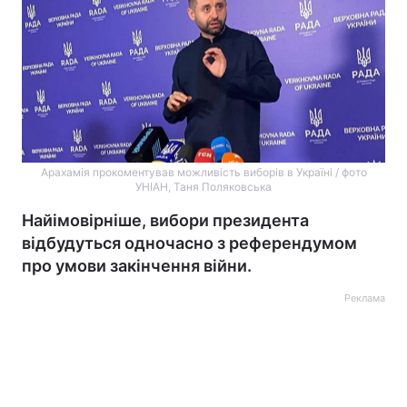
Арахамія прокоментував можливість виборів в Україні / фото
УНІАН, Таня Поляковська
Найімовірніше, вибори президента
відбудуться одночасно з референдумом
про умови закінчення війни.
Реклама