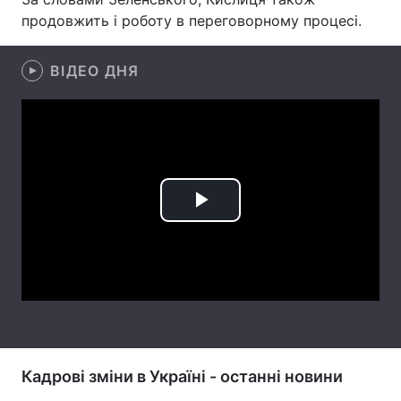
продовжить і роботу в переговорному процесі.
Лонгріди
ВІДЕО ДНЯ
Відео з Youtube
Статті
Інтерв'ю
Думки
Архів
Вакансії
Контакти
Play
Послуги
Video
Кадрові зміни в Україні - останні новини