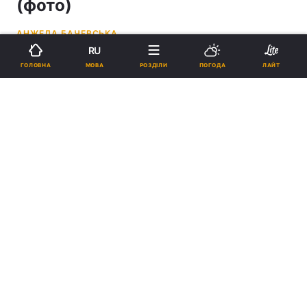
(фото)
АНЖЕЛА БАЧЕВСЬКА
RU
13:11, 28.01.26
3 хв.
4229
МОВА
ГОЛОВНА
РОЗДІЛИ
ПОГОДА
ЛАЙТ
Підпишіться на нас в Google
Хенрік Єппесен назвав Південну Георгію найкращим островом у
світі / фото Вікіпедія
Він назвав цей острів "справжньою