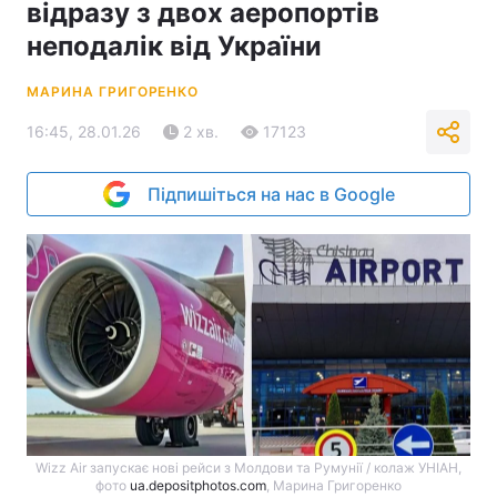
відразу з двох аеропортів
неподалік від України
МАРИНА ГРИГОРЕНКО
16:45, 28.01.26
2 хв.
17123
Підпишіться на нас в Google
Wizz Air запускає нові рейси з Молдови та Румунії / колаж УНІАН,
фото
ua.depositphotos.com
, Марина Григоренко