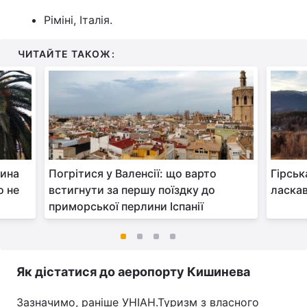
Ріміні, Італія.
ЧИТАЙТЕ ТАКОЖ:
лина
Погрітися у Валенсії: що варто
Гірськ
о не
встигнути за першу поїздку до
ласкав
приморської перлини Іспанії
Як дістатися до аеропорту Кишинева
Зазначимо, раніше УНІАН.Туризм з власного