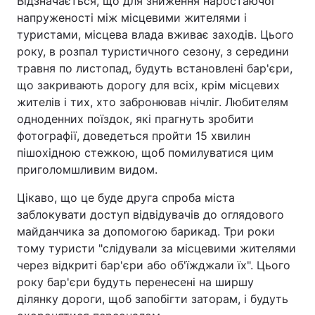
Відзначається, що для зниження наростаючої
напруженості між місцевими жителями і
Тема оформлення
туристами, місцева влада вживає заходів. Цього
року, в розпал туристичного сезону, з середини
травня по листопад, будуть встановлені бар'єри,
що закривають дорогу для всіх, крім місцевих
жителів і тих, хто забронював нічліг. Любителям
одноденних поїздок, які прагнуть зробити
фотографії, доведеться пройти 15 хвилин
пішохідною стежкою, щоб помилуватися цим
приголомшливим видом.
Цікаво, що це буде друга спроба міста
заблокувати доступ відвідувачів до оглядового
майданчика за допомогою барикад. Три роки
тому туристи "слідували за місцевими жителями
через відкриті бар'єри або об'їжджали їх". Цього
року бар'єри будуть перенесені на ширшу
ділянку дороги, щоб запобігти заторам, і будуть