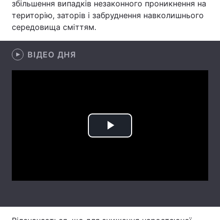
збільшення випадків незаконного проникнення на
територію, заторів і забруднення навколишнього
Лонгріди
середовища сміттям.
Відео з Youtube
Статті
ВІДЕО ДНЯ
Інтерв'ю
Думки
Архів
Вакансії
Контакти
Послуги
Play
Video