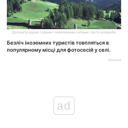
Доломіти відомі горами і невеликими селами / фото wikipedia
Безліч іноземних туристів товпляться в
популярному місці для фотосесій у селі.
Реклама
ad