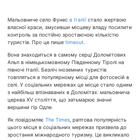
Мальовниче село Фунес
в Італії
стало жертвою
власної краси, змусивши місцеву владу посилити
Головна
Війна
контроль за постійно зростаючою кількістю
Україна
Політика
туристів. Про це пише
timeout
.
Вона знаходиться в самому серці Доломітових
Економіка
Світ
Альп в німецькомовному Південному Тіролі на
Спорт
Наука
півночі Італії. Безліч іноземних туристів
товпляться в популярному місці для фотосесій в
Техно і зв'язок
Лайт
селі. У соціальних мережах це місце стало одним
з найбільш впізнаваних в Доломітах: мальовнича
Зброя
Інциденти
церква XV століття, що затьмарює значні
вершини гір Одле.
Здоров'я
Туризм
Як повідомляє
The Times
, раптова популярність
Цікавинки
Погода
цього місця в соціальних мережах призвела до
зростання міжнародного туризму. Це викликало
Екологія
Регіони