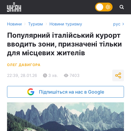
›
›
Новини
Туризм
Новини туризму
рус
Популярний італійський курорт
вводить зони, призначені тільки
для місцевих жителів
ОЛЕГ ДАВИГОРА
22:39, 28.01.26
3 хв.
7403
Підпишіться на нас в Google