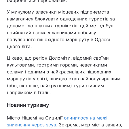
охоронятися персоналом.
У минулому власники місцевих підприємств
намагалися блокувати одноденних туристів за
допомогою платних турнікетів, цей метод був
прийнятий і землевласниками поблизу
популярного пішохідного маршруту в Одлесі
цього літа.
Цікаво, що регіон Доломіти, відомий своїми
культовими, гострими горами, невеликими
селами і одними з найкрасивіших пішохідних
маршрутів у світі, швидко став найпопулярнішим
(або, скоріше, найкрутішим) туристичним
напрямком в Італії.
Новини туризму
Місто Нішемі на Сицилії
опинилося на межі
зникнення через зсув
. Зокрема, мер міста заявив,