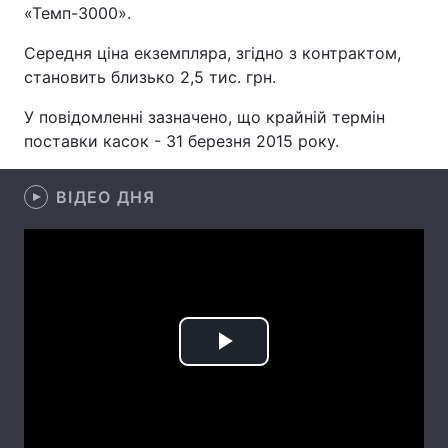
«Темп-3000».
Середня ціна екземпляра, згідно з контрактом,
становить близько 2,5 тис. грн.
Головна
Війна
У повідомленні зазначено, що крайній термін
Україна
Політика
поставки касок - 31 березня 2015 року.
Економіка
Світ
ВІДЕО ДНЯ
Спорт
Наука
Техно і зв'язок
Лайт
Зброя
Інциденти
Здоров'я
Туризм
Play
Цікавинки
Погода
Video
Екологія
Регіони