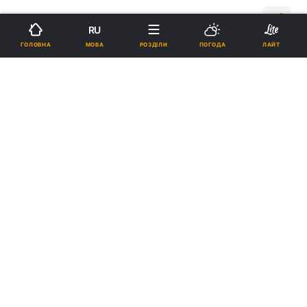
14:14, 03.02.15
2 хв.
13665
RU
МОВА
ГОЛОВНА
РОЗДІЛИ
ПОГОДА
ЛАЙТ
Підпишіться на нас в Google
Ілюстративна фотографія: російські військові / міноборони.рф
Реклама