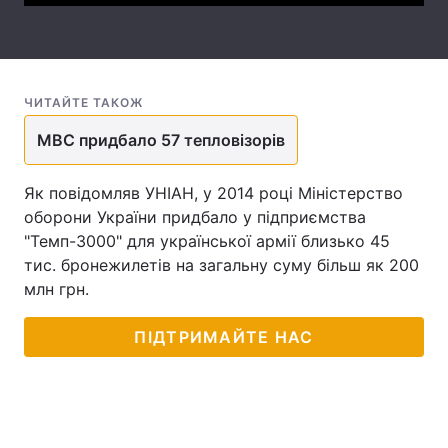
Лонгріди
Відео з Youtube
Статті
ЧИТАЙТЕ ТАКОЖ
Інтерв'ю
Думки
МВС придбало 57 тепловізорів
Архів
Вакансії
Як повідомляв УНІАН, у 2014 році Міністерство
оборони України придбало у підприємства
Контакти
"Темп-3000" для української армії близько 45
тис. бронежилетів на загальну суму більш як 200
Послуги
млн грн.
ПІДТРИМАЙТЕ НАС