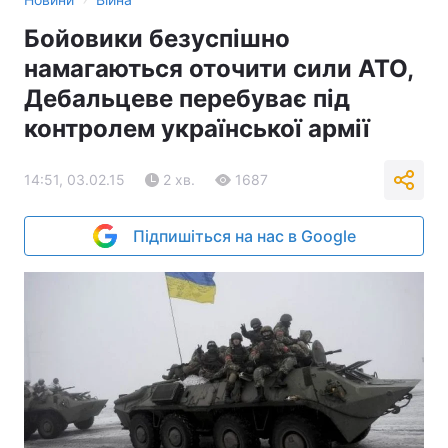
Бойовики безуспішно
намагаються оточити сили АТО,
Дебальцеве перебуває під
контролем української армії
14:51, 03.02.15
2 хв.
1687
Підпишіться на нас в Google